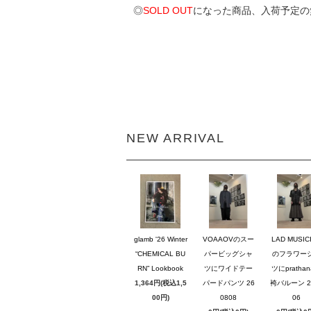
◎
SOLD OUT
になった商品、入荷予定の
NEW ARRIVAL
glamb '26 Winter
VOAAOVのスー
LAD MUSIC
“CHEMICAL BU
パービッグシャ
のフラワー
RN” Lookbook
ツにワイドテー
ツにpratha
1,364円(税込1,5
パードパンツ 26
袴バルーン 2
00円)
0808
06