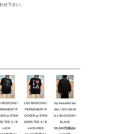
わせ下さい。
 MUSICIAN /
LAD MUSICIAN /
my beautiful lan
RMANENT R
PERMANENT R
dlet / NYLON M
KER pt STAN
OCKER pt STAN
A-1 BLOUSON /
D TEE 2 / B
DARD TEE 4 / B
BLACK
LACK
LACK×RED
59,000円(税込6