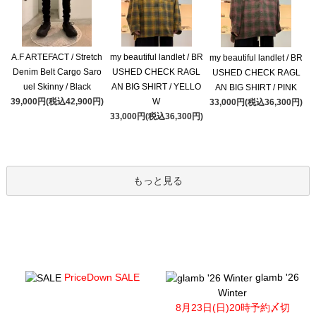
A.F ARTEFACT / Stretch
my beautiful landlet / BR
my beautiful landlet / BR
Denim Belt Cargo Saro
USHED CHECK RAGL
USHED CHECK RAGL
uel Skinny / Black
AN BIG SHIRT / YELLO
AN BIG SHIRT / PINK
39,000円(税込42,900円)
W
33,000円(税込36,300円)
33,000円(税込36,300円)
もっと見る
PriceDown SALE
glamb '26
Winter
8月23日(日)20時予約〆切