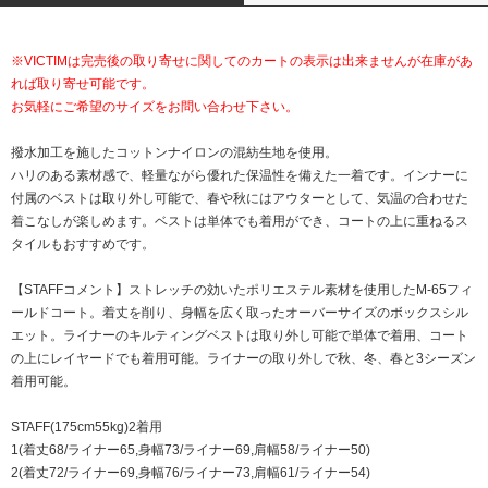
※VICTIMは完売後の取り寄せに関してのカートの表示は出来ませんが在庫があ
れば取り寄せ可能です。
お気軽にご希望のサイズをお問い合わせ下さい。
撥水加工を施したコットンナイロンの混紡生地を使用。
ハリのある素材感で、軽量ながら優れた保温性を備えた一着です。インナーに
付属のベストは取り外し可能で、春や秋にはアウターとして、気温の合わせた
着こなしが楽しめます。ベストは単体でも着用ができ、コートの上に重ねるス
タイルもおすすめです。
【STAFFコメント】ストレッチの効いたポリエステル素材を使用したM-65フィ
ールドコート。着丈を削り、身幅を広く取ったオーバーサイズのボックスシル
エット。ライナーのキルティングベストは取り外し可能で単体で着用、コート
の上にレイヤードでも着用可能。ライナーの取り外しで秋、冬、春と3シーズン
着用可能。
STAFF(175cm55kg)2着用
1(着丈68/ライナー65,身幅73/ライナー69,肩幅58/ライナー50)
2(着丈72/ライナー69,身幅76/ライナー73,肩幅61/ライナー54)