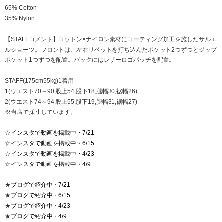
65% Cotton
35% Nylon
【STAFFコメント】コットン×ナイロン素材にコーティング加工を施したサルエ
ルショーツ。フロントは、左右リベットを打ち込んだポケット2つずつとジップ
ポケット1つずつを配置。バックにはレザーロゴパッチを配置。
STAFF(175cm55kg)1着用
1(ウエスト70～90,股上54,股下18,腿幅30,裾幅26)
2(ウエスト74～94,股上55,股下19,腿幅31,裾幅27)
※当店で採寸しています。
☆
インスタで動画を掲載中・7/21
☆
インスタで動画を掲載中・6/15
☆
インスタで動画を掲載中・4/23
☆
インスタで動画を掲載中・4/9
★
ブログで紹介中・7/21
★
ブログで紹介中・6/15
★
ブログで紹介中・4/23
★
ブログで紹介中・4/9