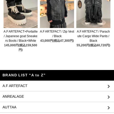
A.F ARTEFACT×Portaille
A.F ARTEFACT / Zip Vest
A.F ARTEFACT / Parach
/ Japanese goat Sneake
/ Black
ute Cargo Wide Pants /
rs Boots / Black×White
43,000円(税込47,300円)
Black
145,000円(税込159,500
55,200円(税込60,720円)
円)
BRAND LIST “A to Z”
A.F ARTEFACT
ANREALAGE
AUTTAA