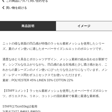
この商品について問い合わせる
買い物を続ける
商品説明
イメージ
ニットの様な表面の凹凸感が特徴のラッセル素材メッシュを使用したシリー
ズ。夏のメイン使いに適したオーバーサイズシルエットのポロシャツです。
適度なゆとり具合とポロシャツデザイン、メッシュ素材の組み合わせが新鮮で
す。シンプルな仕上がりながら、凹凸感のある生地感と少し透け感があり、こ
れからの夏シーズンのメイン使いにぴったりな仕上がりになっています。メン
ズ・レディース問わずユニセックスでお使いいただけます。
素材：POLYESTER 45% LINEN 33% COTTON 22%
【STAFFコメント】ラッセル素材メッシュを使用したオーバーサイズポロシャ
ツ。ポリエステル、リネン、コットンの混紡素材で春夏に最適な素材感。
STAFF(175cm55kg)2着用
2(着丈73/77,身幅63,肩幅50)