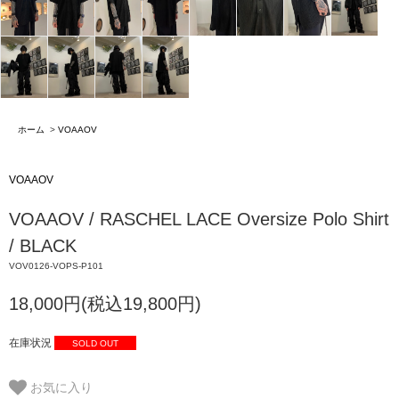
ホーム
>
VOAAOV
VOAAOV
VOAAOV / RASCHEL LACE Oversize Polo Shirt
/ BLACK
VOV0126-VOPS-P101
18,000円(税込19,800円)
在庫状況
SOLD OUT
お気に入り