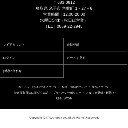
〒683-0812
鳥取県 米子市 角盤町 1－27－6
営業時間｜12:00-20:00
水曜日定休（祝日は営業）
TEL｜0859-22-2945
マイアカウント
会員登録
ログイン
カートを見る
お問い合わせ
ホーム
/
支払い方法について
/
配送・送料について
/
返品について
/
特定商取引法に基づく表記
/
プライバシーポリシー
/
メルマガ登録・解除
/ /
RSS
/
ATOM
Copyright (C) Psychobox co.,ltd. All Rights Reserved.