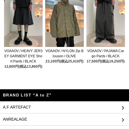
VOAAOV / HEAVY JERS
VOAAOV / NYLON Zip B
VOAAOV / PAJAMA Car
EY GARMENT DYE Sho
louson / OLIVE
go Pants / BLACK
rt Pants / BLACK
23,100円(税込25,410円)
17,500円(税込19,250円)
12,600円(税込13,860円)
BRAND LIST “A to Z”
A.F ARTEFACT
ANREALAGE