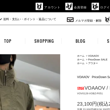
アカウント
会員登録
ログイ
送料・支払い・ポイント・返品について
メルマガ登録・解除
TOP
SHOPPING
BLOG
S
ホーム
>
VOAAOV
ホーム
>
PriceDown SALE
ホーム
>
アウター
VOAAOV
PriceDown S
VOAAOV / 
VOV0126-VOBZ-P051
23,100円(税込2
定価 33,000円(税込36,300円