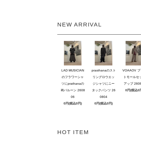
NEW ARRIVAL
LAD MUSICIAN
prasthanaのスト
VOAAOV 
のフラワーシャ
リングロウエッ
トモールセ
ツにprathanaの
ジシャツにニー
アップ 2608
袴バルーン 2608
タックパンツ 26
0円(税込0
06
0804
0円(税込0円)
0円(税込0円)
HOT ITEM