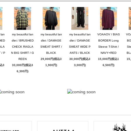
 lan
my beautiful lan
my beautiful lan
my beautiful lan
VOAAOV / BIAS
VO
SHED
dlet / BRUSHED
dlet / DAMAGE
dlet / DAMAGE
BORDER Long
BO
GLA
CHECK RAGLA
SWEAT SHIRT /
SWEAT WIDE P
Sleeve T-Shirt /
Sle
 / P
N BIG SHIRT / G
BLACK
ANTS / BLACK
NAVY×RED
BL
REEN
29,000円(税込3
30,000円(税込3
15,000円(税込1
15
税込3
33,000円(税込3
1,900円)
3,000円)
6,500円)
6,300円)