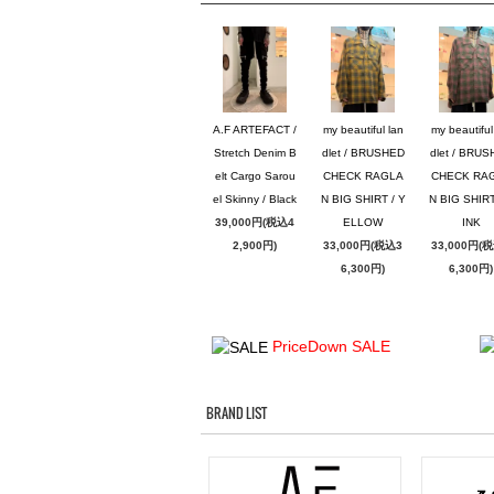
A.F ARTEFACT /
my beautiful lan
my beautiful
Stretch Denim B
dlet / BRUSHED
dlet / BRU
elt Cargo Sarou
CHECK RAGLA
CHECK RA
el Skinny / Black
N BIG SHIRT / Y
N BIG SHIRT
39,000円(税込4
ELLOW
INK
2,900円)
33,000円(税込3
33,000円(
6,300円)
6,300円)
PriceDown SALE
BRAND LIST