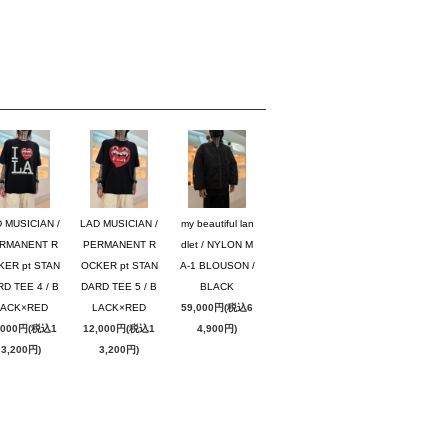
 MUSICIAN /
LAD MUSICIAN /
my beautiful lan
RMANENT R
PERMANENT R
dlet / NYLON M
KER pt STAN
OCKER pt STAN
A-1 BLOUSON /
D TEE 4 / B
DARD TEE 5 / B
BLACK
LACK×RED
LACK×RED
59,000円(税込6
,000円(税込1
12,000円(税込1
4,900円)
3,200円)
3,200円)