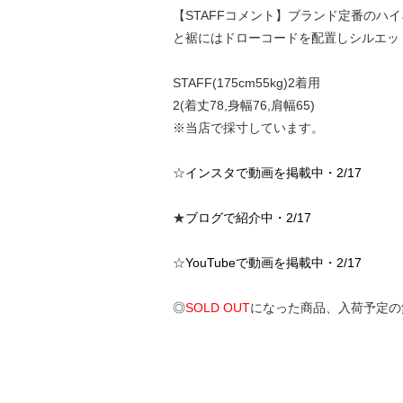
【STAFFコメント】ブランド定番の
と裾にはドローコードを配置しシルエッ
STAFF(175cm55kg)2着用
2(着丈78,身幅76,肩幅65)
※当店で採寸しています。
☆
インスタで動画を掲載中・2/17
★
ブログで紹介中・2/17
☆
YouTubeで動画を掲載中・2/17
◎
SOLD OUT
になった商品、入荷予定の