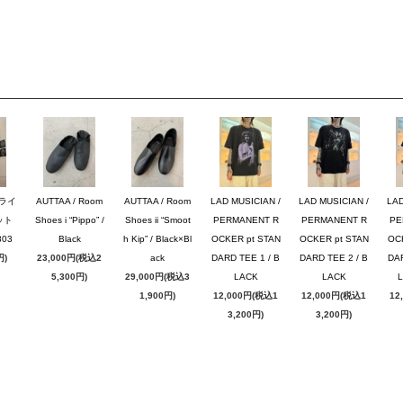
ブライ
AUTTAA / Room
AUTTAA / Room
LAD MUSICIAN /
LAD MUSICIAN /
LAD
ット
Shoes i “Pippo” /
Shoes ii “Smoot
PERMANENT R
PERMANENT R
PE
03
Black
h Kip” / Black×Bl
OCKER pt STAN
OCKER pt STAN
OC
円)
23,000円(税込2
ack
DARD TEE 1 / B
DARD TEE 2 / B
DAR
5,300円)
29,000円(税込3
LACK
LACK
1,900円)
12,000円(税込1
12,000円(税込1
12
3,200円)
3,200円)