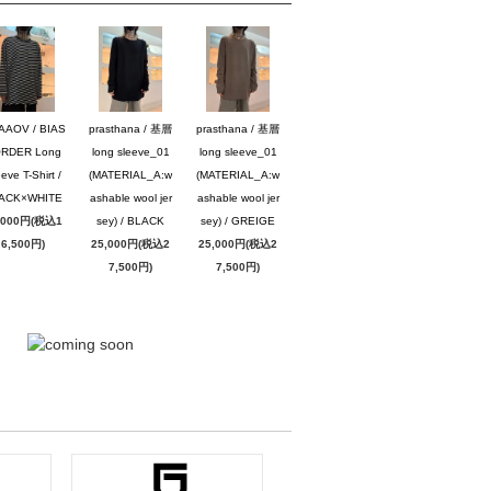
AAOV / BIAS
prasthana / 基層
prasthana / 基層
RDER Long
long sleeve_01
long sleeve_01
eve T-Shirt /
(MATERIAL_A:w
(MATERIAL_A:w
ACK×WHITE
ashable wool jer
ashable wool jer
,000円(税込1
sey) / BLACK
sey) / GREIGE
6,500円)
25,000円(税込2
25,000円(税込2
7,500円)
7,500円)