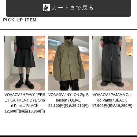
カートまで戻る
PICK UP ITEM
VOAAOV / HEAVY JERS
VOAAOV / NYLON Zip B
VOAAOV / PAJAMA Car
EY GARMENT DYE Sho
louson / OLIVE
go Pants / BLACK
rt Pants / BLACK
23,100円(税込25,410円)
17,500円(税込19,250円)
12,600円(税込13,860円)