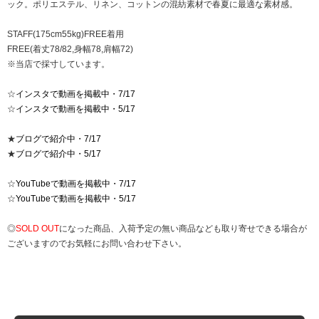
ック。ポリエステル、リネン、コットンの混紡素材で春夏に最適な素材感。
STAFF(175cm55kg)FREE着用
FREE(着丈78/82,身幅78,肩幅72)
※当店で採寸しています。
☆
インスタで動画を掲載中・7/17
☆
インスタで動画を掲載中・5/17
★
ブログで紹介中・7/17
★
ブログで紹介中・5/17
☆
YouTubeで動画を掲載中・7/17
☆
YouTubeで動画を掲載中・5/17
◎
SOLD OUT
になった商品、入荷予定の無い商品なども取り寄せできる場合が
ございますのでお気軽にお問い合わせ下さい。