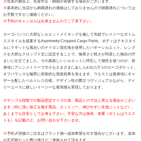
※
生産の都合上、生産中止・納期が前後する場合がございます。
※
基本的に当店から納期遅れの連絡はしておりませんので納期遅れについては
お手数ですがご連絡ください。
※予約のキャンセルは出来ませんのでご了承下さい。
カーゴパンツに大胆なシルエットメイキングを施して先鋭でレイジーなボトム
ススタイルを提案するAsymmetry Cropped Cargo Pants。ボディはテキスタイ
ルにラギットな風合いのナイロン混生地を使用したバギーシルエット。レング
スを大胆なクロップド丈に設定することで、無骨さと軽さが同居した独自の佇
まいに仕立てました。その真新しいシルエットに呼応して個性を放つのが、前
身頃にアシンメトリーで大小もさまざまにあしらわれた5つのカーゴポケット。
オフバランスな輪郭に前衛的な視覚効果を加えます。ウエストは後身頃にギャ
ザーを配したベルトレス仕様。デザイン性の際立つヴィジュアルながら、デイ
リーユースに嬉しいイージーな着用感も実現しております。
※サンプル段階での製品想定サイズの為、製品との寸法と異なる場合がござい
ます（特に洗い加工を施す商品、カットソー、伸びやすい生地ニットなど）。
あくまでも目安としてお考え下さい。不安な方は身長、体重（ボトムはウエス
トも）を記載の上、お問い合わせ下さいませ。
※
予約〆切後のご注文はブランド側へ追加希望を出す場合がございます。追加
が不可能だった際は後ほどご連絡させて頂きます。