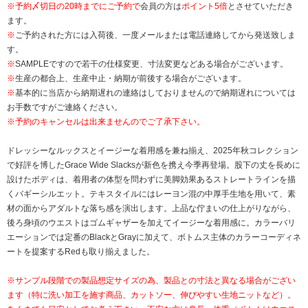
※
予約〆切日の20時までにご予約で
会員の方は
ポイント5倍
とさせていただき
ます。
※
ご予約された方には入荷後、一度メールまたは電話連絡してから発送致しま
す。
※
SAMPLEですので若干の仕様変更、寸法変更などある場合がございます。
※
生産の都合上、生産中止・納期が前後する場合がございます。
※
基本的に当店から納期遅れの連絡はしておりませんので納期遅れについては
お手数ですがご連絡ください。
※予約のキャンセルは出来ませんのでご了承下さい。
ドレッシーなルックスとイージーな着用感を兼ね揃え、2025年秋コレクション
で好評を博したGrace Wide Slacksが新色を携え今季再登場。股下の丈を長めに
設けたボディは、着用者の体型を問わずに美脚効果あるストレートラインを描
くバギーシルエット。テキスタイルにはレーヨン混の中厚手生地を用いて、素
材の面からアダルトな落ち感を演出します。上品な佇まいの仕上がりながら、
後ろ身頃のウエストはゴムギャザーを加えてイージーな着用感に。カラーバリ
エーションでは定番のBlackとGrayに加えて、ボトムス主体のカラーコーディネ
ートを提案するRedも取り揃えました。
※サンプル段階での製品想定サイズの為、製品との寸法と異なる場合がござい
ます（特に洗い加工を施す商品、カットソー、伸びやすい生地ニットなど）。