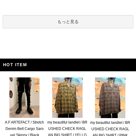
もっと見る
HOT ITEM
A.F ARTEFACT / Stretch
my beautiful landlet / BR
my beautiful landlet / BR
Denim Belt Cargo Saro
USHED CHECK RAGL
USHED CHECK RAGL
uel Skinny / Black
AN BIG SHIRT / YELLO
AN BIG SHIRT / PINK