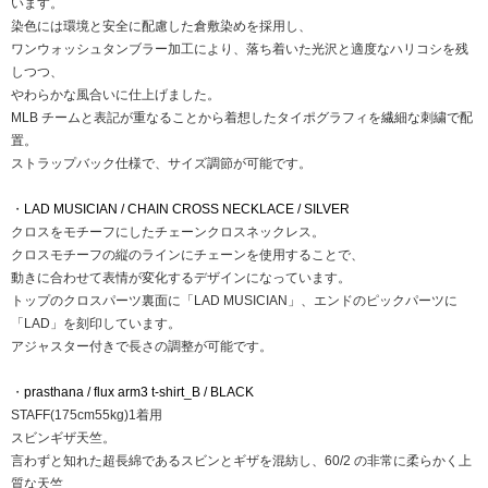
います。
染色には環境と安全に配慮した倉敷染めを採用し、
ワンウォッシュタンブラー加工により、落ち着いた光沢と適度なハリコシを残
しつつ、
やわらかな風合いに仕上げました。
MLB チームと表記が重なることから着想したタイポグラフィを繊細な刺繍で配
置。
ストラップバック仕様で、サイズ調節が可能です。
・
LAD MUSICIAN / CHAIN CROSS NECKLACE / SILVER
クロスをモチーフにしたチェーンクロスネックレス。
クロスモチーフの縦のラインにチェーンを使用することで、
動きに合わせて表情が変化するデザインになっています。
トップのクロスパーツ裏面に「LAD MUSICIAN」、エンドのピックパーツに
「LAD」を刻印しています。
アジャスター付きで長さの調整が可能です。
・
prasthana / flux arm3 t-shirt_B / BLACK
STAFF(175cm55kg)1着用
スビンギザ天竺。
⾔わずと知れた超⻑綿であるスビンとギザを混紡し、60/2 の⾮常に柔らかく上
質な天竺