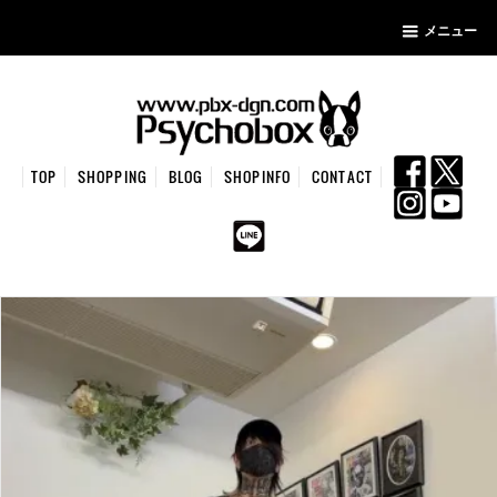
メニュー
TOP
SHOPPING
BLOG
SHOPINFO
CONTACT