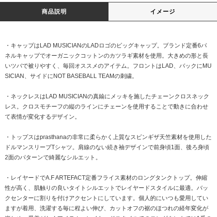
商品説明
イメージ
・キャップはLAD MUSICIANのLADロゴのビッグキャップ。ブランド定番6パ
ネルキャップでオーガニックコットンのカツラギ素材を使用。大きめの形と長
いツバで被りやすく、毎回オススメのアイテム。フロントはLAD、バックにMU
SICIAN、サイドにNOT BASEBALL TEAMの刺繍。
・ネックレスはLAD MUSICIANの真鍮にメッキを施したチェーンクロスネック
レス。クロスモチーフの縦のラインにチェーンを使用することで動きに合わせ
て表情が変化するデザイン。
・トップスはprasthanaの⾮常に柔らかく上質なスビンギザ天竺素材を使用した
ドルマンスリーブTシャツ。肩線のない続き袖デザインで前身頃1面、後ろ身頃
2面のパターンで綺麗なシルエット。
・レイヤードでA.F ARTEFACT定番フライス素材のロングタンクトップ。伸縮
性が高く、肌触りの良いタイトシルエットでレイヤードスタイルに最適。バッ
クセンターに割りを付けアクセントにしています。個人的にいつも愛用してい
ますが着用、洗濯する毎に程よい伸び、カットオフの裾のほつれの経年変化が