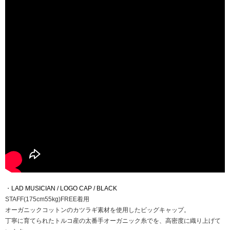
・
LAD MUSICIAN / LOGO CAP / BLACK
STAFF(175cm55kg)FREE着用
オーガニックコットンのカツラギ素材を使用したビッグキャップ。
丁寧に育てられたトルコ産の太番手オーガニック糸でを、高密度に織り上げて