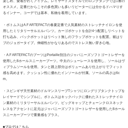
楽しめ、愛着がわくアイテム。レイヤードスタイルでのロングタンクでは1番の
オススメ。定番だからこその多色買いも多いリピーターには分かるドハマりす
るインナー。コーデでは基本、私物を着用しています。
・ボトムスはA.F ARTEFACTの春夏定番で人気素材のストレッチナイロンを使
用したミリタリーサルエルパンツ。カーゴポケットを合計4つ配置しリベットを
打ち込み、バックポケットはリベット無しのフラップポケットを配置。裾はリ
ブのジョガータイプ。伸縮性がかなりあるのでストレス無い穿き心地。
・A.F ARTEFACTのブーツはPortaille別注のジャパニーズソフトゴートレザーを
使用した8ホールスニーカーブーツ。中太のシューレースを使用し、ソールはヴ
ィブラムソールを使用。タンと踵上部分はボリュームあり仕上がりでフィット
感を高めます。クッション性に優れたインソールが付属。ソールの高さは6c
m。
・スビンギザ天竺素材のドルマンスリーブTシャツにロングリブタンクトップを
レイヤードでシンプルに。ボトムスはキックバックに優れたストレッチナイロ
ン素材のミリタリーサルエルパンツ。ビッグキャップとチェーンクロスネック
レスをアクセントに足元はジャパニーズソフトゴートレザーを使用した8ホール
スニーカーブーツで重量感をプラス。
■
ブログはこちら