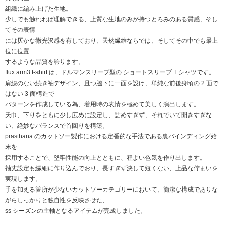
組織に編み上げた⽣地。
少しでも触れれば理解できる、上質な⽣地のみが持つとろみのある質感、そし
てその表情
には仄かな微光沢感を有しており、天然繊維ならでは、そしてその中でも最上
位に位置
するような品質を誇ります。
flux arm3 t-shirt は、ドルマンスリーブ型の ショートスリーブ T シャツです。
肩線のない続き袖デザイン、且つ脇下に⼀⾯を設け、単純な前後⾝頃の 2 ⾯で
はない 3 ⾯構造で
パターンを作成している為、着⽤時の表情を極めて美しく演出します。
天⼱、下りをともに少し広めに設定し、詰めすぎず、それでいて開きすぎな
い、絶妙なバランスで⾸回りを構築。
prasthana のカットソー製作における定番的な⼿法である裏バインディング始
末を
採⽤することで、堅牢性能の向上とともに、程よい⾊気を作り出します。
袖丈設定も繊細に作り込んでおり、⻑すぎず決して短くない、上品な佇まいを
実現します。
⼿を加える箇所が少ないカットソーカテゴリーにおいて、簡潔な構成でありな
がらしっかりと独⾃性を反映させた、
ss シーズンの主軸となるアイテムが完成しました。