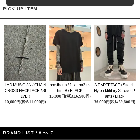
PICK UP ITEM
LAD MUSICIAN / CHAIN
prasthana / flux arm3 t-s
A.F ARTEFACT / Stretch
CROSS NECKLACE / SI
hirt_B / BLACK
Nylon Military Sarouel P
LVER
15,000円(税込16,500円)
ants / Black
10,000円(税込11,000円)
36,000円(税込39,600円)
BRAND LIST “A to Z”