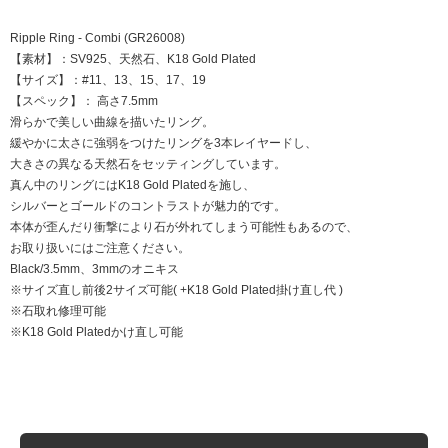
Ripple Ring - Combi (GR26008)
【素材】：SV925、天然石、K18 Gold Plated
【サイズ】：#11、13、15、17、19
【スペック】： 高さ7.5mm
滑らかで美しい曲線を描いたリング。
緩やかに太さに強弱をつけたリングを3本レイヤードし、
大きさの異なる天然石をセッティングしています。
真ん中のリングにはK18 Gold Platedを施し、
シルバーとゴールドのコントラストが魅力的です。
本体が歪んだり衝撃により石が外れてしまう可能性もあるので、
お取り扱いにはご注意ください。
Black/3.5mm、3mmのオニキス
※サイズ直し前後2サイズ可能( +K18 Gold Plated掛け直し代 )
※石取れ修理可能
※K18 Gold Platedかけ直し可能