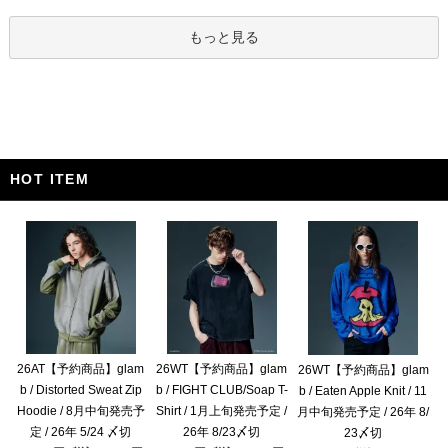
もっと見る
HOT ITEM
26AT【予約商品】glam
26WT【予約商品】glam
26WT【予約商品】glam
b / Distorted Sweat Zip
b / FIGHT CLUB/Soap T-
b / Eaten Apple Knit / 11
Hoodie / 8月中旬発売予
Shirt / 1月上旬発売予定 /
月中旬発売予定 / 26年 8/
定 / 26年 5/24 〆切
26年 8/23〆切
23〆切