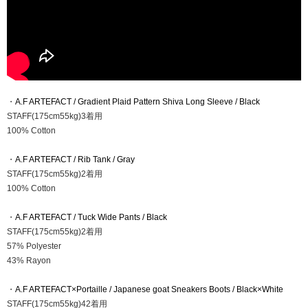
・
A.F ARTEFACT / Gradient Plaid Pattern Shiva Long Sleeve / Black
STAFF(175cm55kg)3着用
100% Cotton
・
A.F ARTEFACT / Rib Tank / Gray
STAFF(175cm55kg)2着用
100% Cotton
・
A.F ARTEFACT / Tuck Wide Pants / Black
STAFF(175cm55kg)2着用
57% Polyester
43% Rayon
・
A.F ARTEFACT×Portaille / Japanese goat Sneakers Boots / Black×White
STAFF(175cm55kg)42着用