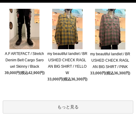
A.F ARTEFACT / Stretch
my beautiful landlet / BR
my beautiful landlet / BR
Denim Belt Cargo Saro
USHED CHECK RAGL
USHED CHECK RAGL
uel Skinny / Black
AN BIG SHIRT / YELLO
AN BIG SHIRT / PINK
39,000円(税込42,900円)
W
33,000円(税込36,300円)
33,000円(税込36,300円)
もっと見る