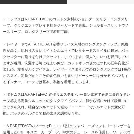
・トップスはA.F ARTEFACTのコットン素材のショルダースリットロングスリ
ーブ。グラジエントプレイド柄をジャガードで表現。ショルダースリットでノ
ースリーブ、ロングスリーブで着用可能。
・レイヤードでA.F ARTEFACT定番フライス素材のロングタンクトップ。伸縮
性が高く、肌触りの良いタイトシルエットでレイヤードスタイルに最適。バッ
クセンターに割りを付けアクセントにしています。個人的にいつも愛用してい
ますが着用、洗濯する毎に程よい伸び、カットオフの裾のほつれの経年変化が
楽しめ、愛着がわくアイテム。レイヤードスタイルでのロングタンクでは1番の
オススメ。定番だからこその多色買いも多いリピーターには分かるドハマりす
るインナー。コーデでは基本、私物を着用しています。
・ボトムスはA.F ARTEFACTのポリエステル×レーヨン素材で春夏に最適なドレ
ープ感ある定番シルエットのタックワイドパンツ。腿から裾にかけて段違いに
タックを入れ、独自なシルエットで裾のドローコードでシルエットの変化可
能。バックのベルクロで腿の太さの調整が可能。
・A.F ARTEFACTのブーツはPortaille別注のジャパニーズソフトゴートレザーを
使用した8ホールスニーカーブーツ。中太のシューレースを使用し、ソールはヴ