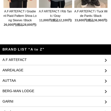
A.F ARTEFACT / Gradie
A.F ARTEFACT / Rib Tan
A.F ARTEFACT / Tuck Wi
nt Plaid Pattern Shiva Lo
k / Gray
de Pants / Black
ng Sleeve / Black
11,000円(税込12,100円)
33,600円(税込36,960円)
26,000円(税込28,600円)
BRAND LIST “A to Z”
A.F ARTEFACT
ANREALAGE
AUTTAA
BERG-MAN LODGE
GARNI