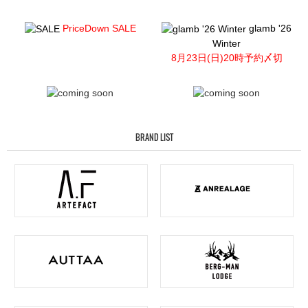
PriceDown SALE
glamb '26
Winter
8月23日(日)20時予約〆切
BRAND LIST