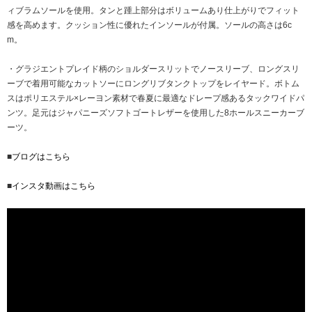
ィブラムソールを使用。タンと踵上部分はボリュームあり仕上がりでフィット
感を高めます。クッション性に優れたインソールが付属。ソールの高さは6c
m。
・グラジエントプレイド柄のショルダースリットでノースリーブ、ロングスリ
ーブで着用可能なカットソーにロングリブタンクトップをレイヤード。ボトム
スはポリエステル×レーヨン素材で春夏に最適なドレープ感あるタックワイドパ
ンツ。足元はジャパニーズソフトゴートレザーを使用した8ホールスニーカーブ
ーツ。
■
ブログはこちら
■
インスタ動画はこちら