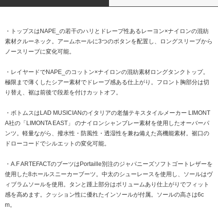
・トップスはNAPE_の若干のハリとドレープ性あるレーヨン×ナイロンの混紡
素材クルーネック。アームホールに3つのボタンを配置し、ロングスリーブから
ノースリーブに変化可能。
・レイヤードでNAPE_のコットン×ナイロンの混紡素材ロングタンクトップ。
極限まで薄くしたシアー素材でドレープ感ある仕上がり。フロント胸部分は切
り替え、裾は前後で段差を付けカットオフ。
・ボトムスはLAD MUSICIANのイタリアの老舗テキスタイルメーカー LIMONT
A社の「LIMONTA EAST」 のナイロンシャンブレー素材を使用したオーバーパ
ンツ。軽量ながら、撥水性・防風性・透湿性を兼ね備えた高機能素材。裾口の
ドローコードでシルエットの変化可能。
・A.F ARTEFACTのブーツはPortaille別注のジャパニーズソフトゴートレザーを
使用した8ホールスニーカーブーツ。中太のシューレースを使用し、ソールはヴ
ィブラムソールを使用。タンと踵上部分はボリュームあり仕上がりでフィット
感を高めます。クッション性に優れたインソールが付属。ソールの高さは6c
m。