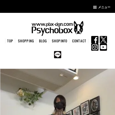
メニュー
TOP
SHOPPING
BLOG
SHOPINFO
CONTACT