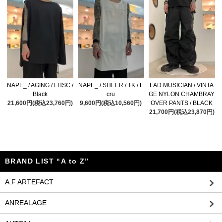
NAPE_ / AGING / LHSC /
NAPE_ / SHEER / TK / E
LAD MUSICIAN / VINTA
Black
cru
GE NYLON CHAMBRAY
21,600円(税込23,760円)
9,600円(税込10,560円)
OVER PANTS / BLACK
21,700円(税込23,870円)
BRAND LIST “A to Z”
A.F ARTEFACT
ANREALAGE