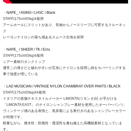
・
NAPE_ / AGING / LHSC / Black
STAFF(175cm55kg)4着用
アームホールにスリットがあり、長袖からノースリーブに可変するクルーネッ
ク
レーヨンナイロンの落ち感あるスムース生地を採用
・
NAPE_ / SHEER / TK / Ecru
STAFF(175cm55kg)4着用
シアー素材のタンクトップ
通常この薄さだと破れやすいが芯糸にナイロンを採用し綿をカバーリングする
事で強度が増している
・
LAD MUSICIAN / VINTAGE NYLON CHAMBRAY OVER PANTS / BLACK
STAFF(175cm55kg)44着用
イタリアの老舗テキスタイルメーカー LIMONTA(リモンタ)社 が手がける
「LIMONTA EAST」 のナイロンシャンブレー素材を使用したオーバーパンツ。
ヴィンテージ感のある表情と、黒原着による奥行きのあるシャンブレーカラー
が特徴です。
軽量ながら、撥水性・防風性・透湿性を兼ね備えた高機能素材となっていま
す。