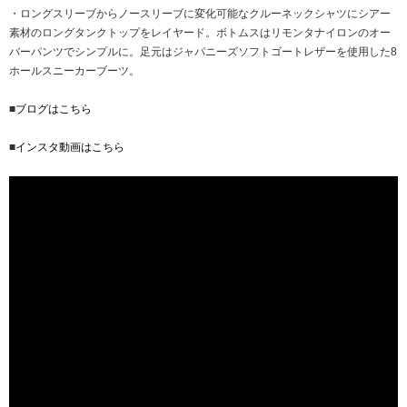
・ロングスリーブからノースリーブに変化可能なクルーネックシャツにシアー
素材のロングタンクトップをレイヤード。ボトムスはリモンタナイロンのオー
バーパンツでシンプルに。足元はジャパニーズソフトゴートレザーを使用した8
ホールスニーカーブーツ。
■
ブログはこちら
■
インスタ動画はこちら