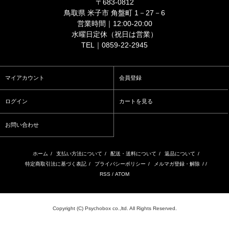
〒683-0812
鳥取県 米子市 角盤町 1－27－6
営業時間｜12:00-20:00
水曜日定休（祝日は営業）
TEL｜0859-22-2945
マイアカウント
会員登録
ログイン
カートを見る
お問い合わせ
ホーム
/
支払い方法について
/
配送・送料について
/
返品について
/
特定商取引法に基づく表記
/
プライバシーポリシー
/
メルマガ登録・解除
/ /
RSS
/
ATOM
Copyright (C) Psychobox co.,ltd. All Rights Reserved.