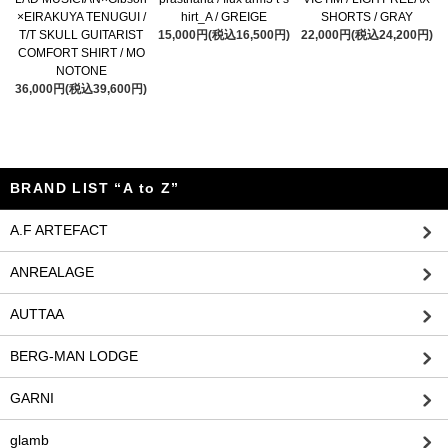
×EIRAKUYA TENUGUI /
hirt_A / GREIGE
SHORTS / GRAY
T/T SKULL GUITARIST
15,000円(税込16,500円)
22,000円(税込24,200円)
COMFORT SHIRT / MO
NOTONE
36,000円(税込39,600円)
BRAND LIST “A to Z”
A.F ARTEFACT
ANREALAGE
AUTTAA
BERG-MAN LODGE
GARNI
glamb