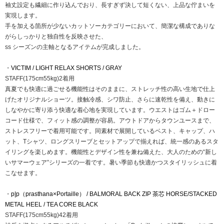
袖丈設定も繊細に作り込んでおり、⻑すぎず決して短くない、上品な佇まいを
実現します。
⼿を加える箇所が少ないカットソーカテゴリーにおいて、簡潔な構成でありな
がらしっかりと独⾃性を反映させた、
ss シーズンの主軸となるアイテムが完成しました。
・
VICTIM / LIGHT RELAX SHORTS / GRAY
STAFF(175cm55kg)2着用
真夏でも快適に過ごせる機能性はそのままに、ストレッチ性の高い生地で仕上
げたオリジナルショーツ。接触冷感、シワ防止、さらに速乾性を備え、動きに
しなやかに寄り添う快適な着心地を実現しています。ウエストはゴム＋ドロー
コード仕様で、フィット感の調整が容易。アウトドアからタウンユースまで、
ストレスフリーで着用可能です。同素材で展開しているベスト、キャップ、ハ
ット、Tシャツ、ロングスリーブとセットアップで揃えれば、統一感のあるスタ
イリングを楽しめます。機能性とデザイン性を兼ね備えた、大人のための“新し
いサマーウェア”シリーズの一着です。暑い季節も快適かつスタイリッシュに着
こなせます。
・
p|p（prasthana×Portaille） / BALMORAL BACK ZIP 茶芯 HORSE/STACKED
METAL HEEL / TEA CORE BLACK
STAFF(175cm55kg)42着用