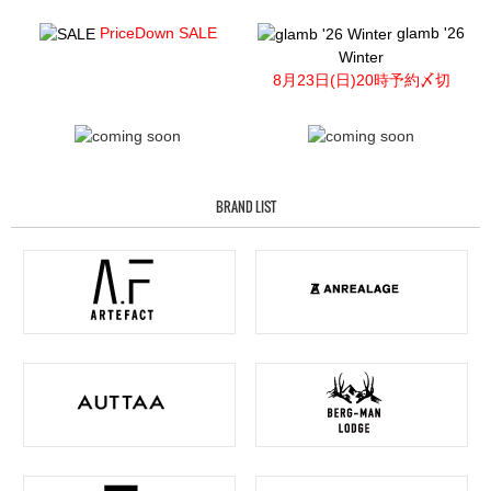
PriceDown SALE
glamb '26
Winter
8月23日(日)20時予約〆切
BRAND LIST