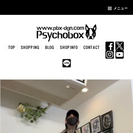
メニュー
TOP
SHOPPING
BLOG
SHOPINFO
CONTACT