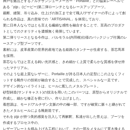
神⼾を拠点とするアルチザンシューメーカー「Portaille」との協業レーベルで
ある「p|p」(ピーピー)第⼆弾ローンチとなるレースアップブーツ。
裁断、縫製、吊り込み、仕上げの加⼯まで全て職⼈/デザイナーの⼿によって創
られる作品は、真の意味での「ARTISANAL」を体現しており、
更に⽇本⼈ならではとも⾔える繊細な感性を融合することで、⾄⾼のプロダク
トとしてのクオリティを遺憾無く発揮しています。
第⼆弾リリースとなる今作は、バルモラル(内⽻根)仕様のバックジップ付属のレ
ースアップ型ブーツです。
素材には、⽪⾰産業の世界的産地である姫路のタンナーが⽣産する、茶芯⾺⾰
を採⽤。
茶芯ならではと⾔える鈍い光沢感と、きめ細かく上質で柔らかな質感を併せ持
ったマテリアル。
そのような超上質なレザーに、Portaille が誇る⽇本⼈の⾜型にこの上なくフィ
ットする靴作りの技術が融合することで完成した、スペシャルな⼀⾜です。
デザイン的なハイライトは、ヒールに配したメタルプレート。
砂型鋳造(サンドキャスト)の技法を⽤いたこのパーツは、原型からオリジナルで
作成し、細かな修正を密に⾏い、作り上げました。
着想源は、モード/アルチザン⽂脈の中の極⼀部、ですが確実に脈々と継がれて
きたメタルヒールによる靴創造です。
それを p|p が持つ美的感覚を注⼊して再解釈、私達が出した答えは、ブーツを
作成するプロセス中の、
レザープレートを積み上げる⼯程において、その⼀部をメタルにて置き換える