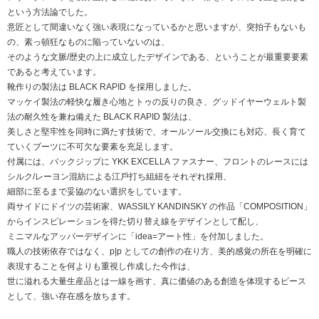
という⽅法論でした。
意匠として間違いなく強い表現になっているかと思いますが、突拍⼦もないも
の、素っ頓狂なものに陥っていないのは、
そのような⽂脈/歴史の上に成⽴したデザインである、ということが最重要要素
であると考えています。
靴作りの製法は BLACK RAPID を採⽤しました。
マッケイ製法の軽快な履き⼼地とトゥの反りの良さ、グッドイヤーウェルト製
法の耐久性を兼ね備えた BLACK RAPID 製法は、
美しさと堅牢性を同時に満たす技術で、オールソール交換にも対応、⻑く育て
ていくブーツに不可⽋な要素を充⾜します。
付属には、バックジップに YKK EXCELLA ファスナー、フロントのレースには
シルク/レーヨン混紡による江⼾打ち組紐をそれぞれ採⽤、
細部に⾄るまで妥協のない選択をしています。
両サイドにドイツの芸術家、WASSILY KANDINSKY の作品「COMPOSITION」
からインスピレーションを得た切り替え線をデザインとして配し、
ミニマルなアッパーデザインに「idea=アート性」を付加しました。
職⼈の技術依存ではなく、p|p としての創作の在り⽅、美的感覚の所在を明確に
表現することを何よりも重視し作成した今作は、
世に溢れる⼤量⽣産品とは⼀線を画す、真に価値のある創造を体現するピース
として、強い存在感を放ちます。