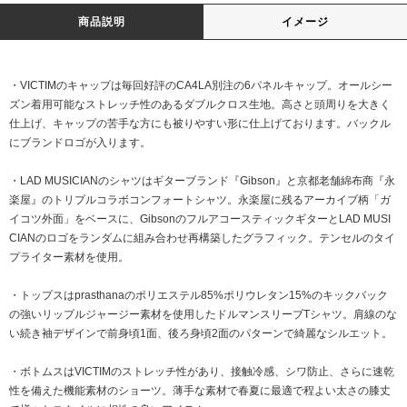
商品説明
イメージ
・VICTIMのキャップは毎回好評のCA4LA別注の6パネルキャップ。オールシー
ズン着用可能なストレッチ性のあるダブルクロス生地。高さと頭周りを大きく
仕上げ、キャップの苦手な方にも被りやすい形に仕上げております。バックル
にブランドロゴが入ります。
・LAD MUSICIANのシャツはギターブランド『Gibson』と京都老舗綿布商『永
楽屋』のトリプルコラボコンフォートシャツ。永楽屋に残るアーカイブ柄「ガ
イコツ外面」をベースに、GibsonのフルアコースティックギターとLAD MUSI
CIANのロゴをランダムに組み合わせ再構築したグラフィック。テンセルのタイ
プライター素材を使用。
・トップスはprasthanaのポリエステル85%ポリウレタン15%のキックバック
の強いリップルジャージー素材を使用したドルマンスリーブTシャツ。肩線のな
い続き袖デザインで前身頃1面、後ろ身頃2面のパターンで綺麗なシルエット。
・ボトムスはVICTIMのストレッチ性があり、接触冷感、シワ防止、さらに速乾
性を備えた機能素材のショーツ。薄手な素材で春夏に最適で程よい太さの膝丈