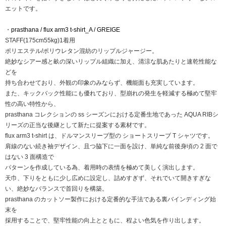
エットです。
・
prasthana / flux arm3 t-shirt_A / GREIGE
STAFF(175cm55kg)1着用
ポリエステル/ポリウレタン混紡のリップルジャージー。
絶妙なシアー感と畝の深いリップル組織に加え、清涼な肌あたりと速乾性能な
どを
持ち合わせており、外観の印象のみならず、機能⾯も充実しています。
また、キックバック性能にも優れており、型崩れの発⽣を軽減する極めて堅牢
性の⾼い特性から、
prasthana コレクションの ss シーズンにおける定番⽣地であった AQUA RIBシ
リーズの正当な後継として新たに提案する素材です。
flux arm3 t-shirt は、ドルマンスリーブ型の ショートスリーブ T シャツです。
肩線のない続き袖デザイン、且つ脇下に⼀⾯を設け、単純な前後⾝頃の 2 ⾯で
はない 3 ⾯構造で
パターンを作成している為、着⽤時の表情を極めて美しく演出します。
天⼱、下りをともに少し広めに設定し、詰めすぎず、それでいて開きすぎな
い、絶妙なバランスで⾸回りを構築。
prasthana のカットソー製作における定番的な⼿法である裏バインディング始
末を
採⽤することで、堅牢性能の向上とともに、程よい⾊気を作り出します。