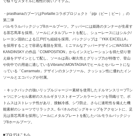
で様々なスタイルに相性の良いアイテム。
・prasthanaのブーツはPortailleコラボプロジェクト「p|p（ピー｜ピー）」の
第二弾
バルモラルバックジップ8ホールブーツ。アッパーには姫路のタンナーが⽣産す
る茶芯⾺⾰を採⽤。ソールにメタルプレートを配し、シューレースにはシルク/
レーヨン混紡による江⼾打ち組紐を採⽤。バックジップは「YKK EXCELLA」
を採用することで容易な着脱を実現。ミニマルなアッパーデザインにWASSILY
KANDINSKY の作品「COMPOSITION」からインスピレーションを得た切り替
え線をデザインとして配し、ソールは高い耐久性とグリップ力が特徴で、登山
や街中での用途に適しているVibramのMONTAGNAでヒールとセパレートにな
っている「Carrarmato」デザインのタンクソール。クッション性に優れたイン
ソールとエコバッグが付属。
・キックバックの強いリップルジャージー素材を使用したドルマンスリーブTシ
ャツにテンセル素材のスカルギタリストオープンカラーシャツを羽織りで。ボ
トムスはストレッチ性があり、接触冷感、シワ防止、さらに速乾性を備えた機
能素材のショーツでリラックス。6パネルのビッグキャップをアクセントに、足
元は茶芯⾺⾰を採⽤しソールにメタルプレートを配したバルモラルバックジッ
プ8ホールブーツ。
■
ブログはこちら