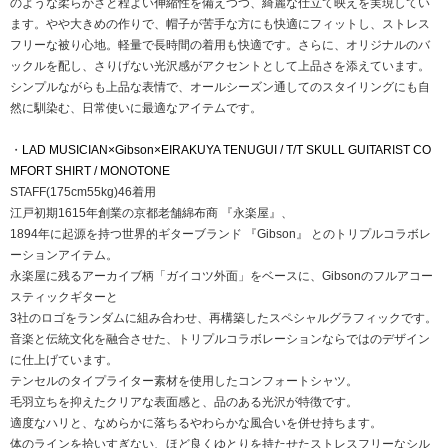
のような柔らかさと程よい伸縮性を備えつつ、綺麗な仕立て映えを実現してい
ます。やや大きめの作りで、帽子が苦手な方にも快適にフィットし、ストレス
フリーな被り心地。軽量で長時間の着用も快適です。さらに、オリジナルのバ
ックルを配し、さりげない光沢感がアクセントとして上品さを添えています。
シンプルながらも上品な表情で、オールシーズン通してのスタイリングにも自
然に馴染む、日常使いに最適なアイテムです。
・
LAD MUSICIAN×Gibson×EIRAKUYA TENUGUI / T/T SKULL GUITARIST CO
MFORT SHIRT / MONOTONE
STAFF(175cm55kg)46着用
江戸初期1615年創業の京都老舗綿布商 『永楽屋』、
1894年に起源を持つ世界的ギターブランド 『Gibson』 とのトリプルコラボレ
ーションアイテム。
永楽屋に残るアーカイブ柄「ガイコツ外面」をベースに、Gibsonのフルアコー
スティックギターと
3社のロゴをランダムに組み合わせ、再構築したスペシャルグラフィックです。
音楽と伝統文化を融合させた、トリプルコラボレーションならではのデザイン
に仕上げています。
テンセルのタイプライター素材を使用したコンフォートシャツ。
毛羽立ちを抑えたクリアな表面感と、品のある光沢が特徴です。
適度なハリと、なめらかに落ちるやわらかな風合いを併せ持ちます。
体のラインを拾いすぎない、ほど良くゆとりを持たせたストレスフリーなシル