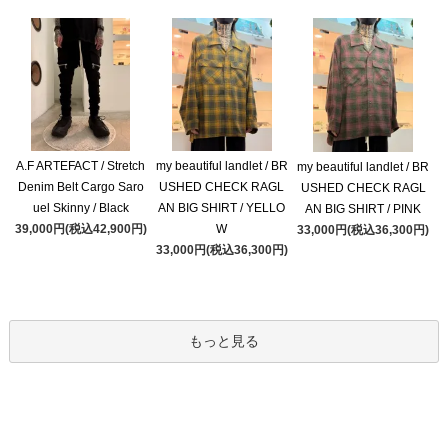
A.F ARTEFACT / Stretch
my beautiful landlet / BR
my beautiful landlet / BR
Denim Belt Cargo Saro
USHED CHECK RAGL
USHED CHECK RAGL
uel Skinny / Black
AN BIG SHIRT / YELLO
AN BIG SHIRT / PINK
39,000円(税込42,900円)
W
33,000円(税込36,300円)
33,000円(税込36,300円)
もっと見る