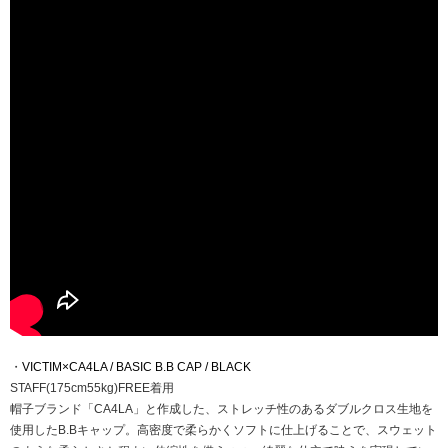
・
VICTIM×CA4LA / BASIC B.B CAP / BLACK
STAFF(175cm55kg)FREE着用
帽子ブランド「CA4LA」と作成した、ストレッチ性のあるダブルクロス生地を
使用したB.Bキャップ。高密度で柔らかくソフトに仕上げることで、スウェット