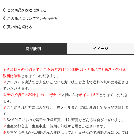
この商品を友達に教える
この商品について問い合わせる
買い物を続ける
商品説明
イメージ
予約〆切日の20時までにご予約の方は10,000円以下の商品でも送料・代引き手
数料は無料
とさせていただきます。
※
クレジット決済でご入金いただいた方は後ほど当店で送料を無料に修正させ
ていただきます。
※
予約〆切日の20時までにご予約で
会員の方は
ポイント5倍
とさせていただき
ます。
※
ご予約された方には入荷後、一度メールまたは電話連絡してから発送致しま
す。
※
SAMPLEですので若干の仕様変更、寸法変更などある場合がございます。
※
生産の都合上、生産中止・納期が前後する場合がございます。
※
基本的に当店から納期遅れの連絡はしておりませんので納期遅れについては