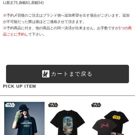
L(着丈75,身幅61,肩幅54)
※
予約〆切後のご注文はブランド側へ追加希望を出す場合がございます。追加
が不可能だった際は後ほどご連絡させて頂きます。
※
予約商品に付き、他の商品との同一決済が出来ません。お手数ですが
1つの商
品ごとに予約
して下さい。
カートまで戻る
PICK UP ITEM