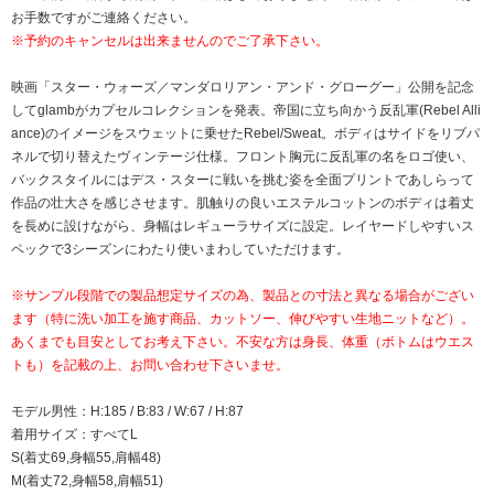
お手数ですがご連絡ください。
※予約のキャンセルは出来ませんのでご了承下さい。
映画「スター・ウォーズ／マンダロリアン・アンド・グローグー」公開を記念
してglambがカプセルコレクションを発表。帝国に立ち向かう反乱軍(Rebel Alli
ance)のイメージをスウェットに乗せたRebel/Sweat。ボディはサイドをリブパ
ネルで切り替えたヴィンテージ仕様。フロント胸元に反乱軍の名をロゴ使い、
バックスタイルにはデス・スターに戦いを挑む姿を全面プリントであしらって
作品の壮大さを感じさせます。肌触りの良いエステルコットンのボディは着丈
を長めに設けながら、身幅はレギューラサイズに設定。レイヤードしやすいス
ペックで3シーズンにわたり使いまわしていただけます。
※サンプル段階での製品想定サイズの為、製品との寸法と異なる場合がござい
ます（特に洗い加工を施す商品、カットソー、伸びやすい生地ニットなど）。
あくまでも目安としてお考え下さい。不安な方は身長、体重（ボトムはウエス
トも）を記載の上、お問い合わせ下さいませ。
モデル男性：H:185 / B:83 / W:67 / H:87
着用サイズ：すべてL
S(着丈69,身幅55,肩幅48)
M(着丈72,身幅58,肩幅51)