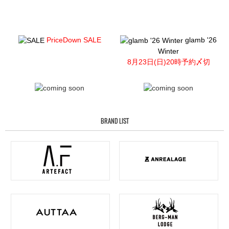
PriceDown SALE
glamb '26
Winter
8月23日(日)20時予約〆切
BRAND LIST