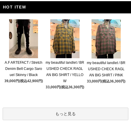
HOT ITEM
A.F ARTEFACT / Stretch
my beautiful landlet / BR
my beautiful landlet / BR
Denim Belt Cargo Saro
USHED CHECK RAGL
USHED CHECK RAGL
uel Skinny / Black
AN BIG SHIRT / YELLO
AN BIG SHIRT / PINK
39,000円(税込42,900円)
W
33,000円(税込36,300円)
33,000円(税込36,300円)
もっと見る