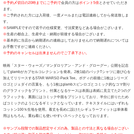
※
予約〆切日の20時までにご予約で
会員の方は
ポイント5倍
とさせていただき
ます。
※
ご予約された方には入荷後、一度メールまたは電話連絡してから発送致しま
す。
※
SAMPLEですので若干の仕様変更、寸法変更などある場合がございます。
※
生産の都合上、生産中止・納期が前後する場合がございます。
※
基本的に当店から納期遅れの連絡はしておりませんので納期遅れについては
お手数ですがご連絡ください。
※予約のキャンセルは出来ませんのでご了承下さい。
映画「スター・ウォーズ／マンダロリアン・アンド・グローグー」公開を記念
してglambがカプセルコレクションを発表。2枚1組のパックTシャツに遊び心を
加えてリリースするSTAR WARS/2-Pack Tee。ボディの前後に1枚はシリーズ
ロゴとジェダイの言葉を、もう1枚はglambスピンロゴとコミック的なコマ割り
のグラフィックをプリント。付属となるケースは表面は表紙に見立てた2つのグ
ラフィックを、裏面にはコミック中面をプリントしており、半分に折りたため
ばコミックのようになるギミックとなっています。テキスタイルにはいずれも
コットン100％生地を使用。着丈を長めに設けたレギュラーフィットは単体着
用はもちろん、重ね着にも使いやすいスペックとなっております。
※サンプル段階での製品想定サイズの為、製品との寸法と異なる場合がござい