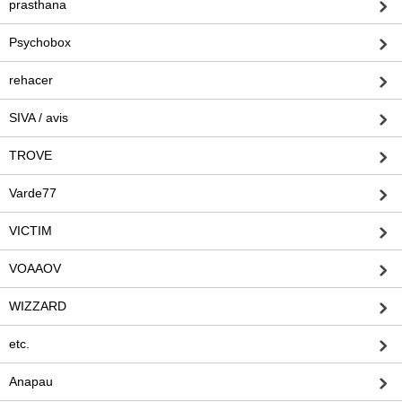
prasthana
Psychobox
rehacer
SIVA / avis
TROVE
Varde77
VICTIM
VOAAOV
WIZZARD
etc.
Anapau