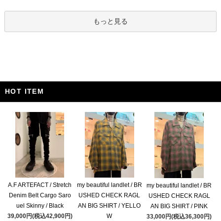
もっと見る
HOT ITEM
A.F ARTEFACT / Stretch
my beautiful landlet / BR
my beautiful landlet / BR
Denim Belt Cargo Saro
USHED CHECK RAGL
USHED CHECK RAGL
uel Skinny / Black
AN BIG SHIRT / YELLO
AN BIG SHIRT / PINK
39,000円(税込42,900円)
W
33,000円(税込36,300円)