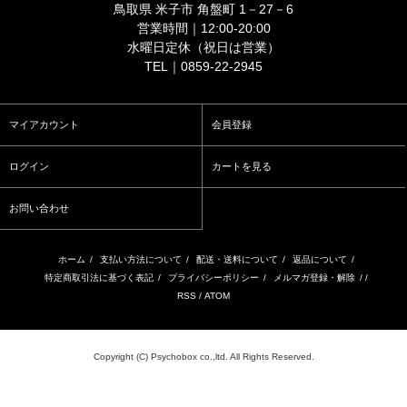
鳥取県 米子市 角盤町 1－27－6
営業時間｜12:00-20:00
水曜日定休（祝日は営業）
TEL｜0859-22-2945
マイアカウント
会員登録
ログイン
カートを見る
お問い合わせ
ホーム
/
支払い方法について
/
配送・送料について
/
返品について
/
特定商取引法に基づく表記
/
プライバシーポリシー
/
メルマガ登録・解除
/ /
RSS
/
ATOM
Copyright (C) Psychobox co.,ltd. All Rights Reserved.