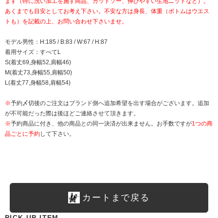
ます（特に洗い加工を施す商品、カットソー、伸びやすい生地ニットなど）。
あくまでも目安としてお考え下さい。不安な方は身長、体重（ボトムはウエス
トも）を記載の上、お問い合わせ下さいませ。
モデル男性：H:185 / B:83 / W:67 / H:87
着用サイズ：すべてL
S(着丈69,身幅52,肩幅46)
M(着丈73,身幅55,肩幅50)
L(着丈77,身幅58,肩幅54)
※
予約〆切後のご注文はブランド側へ追加希望を出す場合がございます。追加
が不可能だった際は後ほどご連絡させて頂きます。
※
予約商品に付き、他の商品との同一決済が出来ません。お手数ですが
1つの商
品ごとに予約
して下さい。
カートまで戻る
PICK UP ITEM