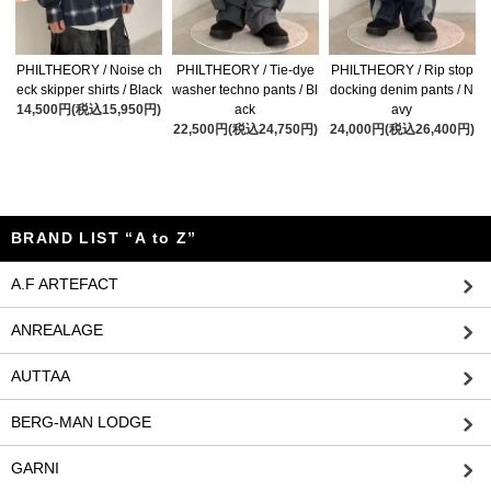
PHILTHEORY / Noise ch
PHILTHEORY / Tie-dye
PHILTHEORY / Rip stop
eck skipper shirts / Black
washer techno pants / Bl
docking denim pants / N
14,500円(税込15,950円)
ack
avy
22,500円(税込24,750円)
24,000円(税込26,400円)
BRAND LIST “A to Z”
A.F ARTEFACT
ANREALAGE
AUTTAA
BERG-MAN LODGE
GARNI