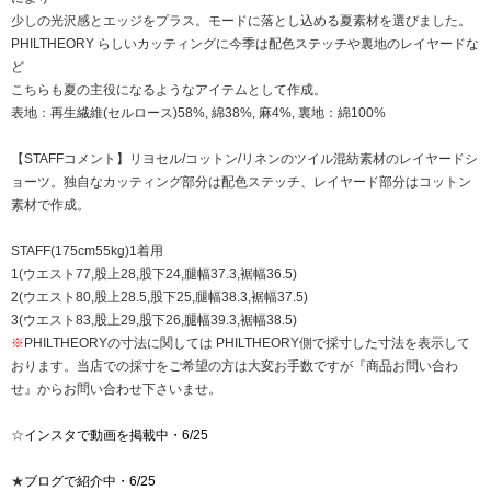
少しの光沢感とエッジをプラス。モードに落とし込める夏素材を選びました。
PHILTHEORY らしいカッティングに今季は配色ステッチや裏地のレイヤードな
ど
こちらも夏の主役になるようなアイテムとして作成。
表地：再生繊維(セルロース)58%, 綿38%, 麻4%, 裏地：綿100%
【STAFFコメント】リヨセル/コットン/リネンのツイル混紡素材のレイヤードシ
ョーツ。独自なカッティング部分は配色ステッチ、レイヤード部分はコットン
素材で作成。
STAFF(175cm55kg)1着用
1(ウエスト77,股上28,股下24,腿幅37.3,裾幅36.5)
2(ウエスト80,股上28.5,股下25,腿幅38.3,裾幅37.5)
3(ウエスト83,股上29,股下26,腿幅39.3,裾幅38.5)
※
PHILTHEORYの寸法に関しては PHILTHEORY側で採寸した寸法を表示して
おります。当店での採寸をご希望の方は大変お手数ですが『商品お問い合わ
せ』からお問い合わせ下さいませ。
☆
インスタで動画を掲載中・6/25
★
ブログで紹介中・6/25