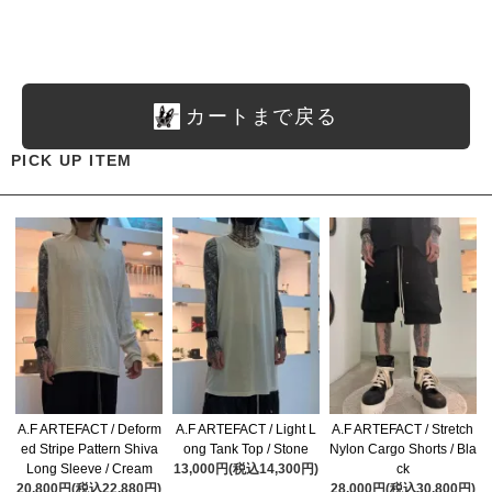
カートまで戻る
PICK UP ITEM
A.F ARTEFACT / Deform
A.F ARTEFACT / Light L
A.F ARTEFACT / Stretch
ed Stripe Pattern Shiva
ong Tank Top / Stone
Nylon Cargo Shorts / Bla
Long Sleeve / Cream
13,000円(税込14,300円)
ck
20,800円(税込22,880円)
28,000円(税込30,800円)