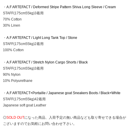
・
A.F ARTEFACT / Deformed Stripe Pattern Shiva Long Sleeve / Cream
STAFF(175cm55kg)3着用
70% Cotton
30% Linen
・
A.F ARTEFACT / Light Long Tank Top / Stone
STAFF(175cm55kg)2着用
100% Cotton
・
A.F ARTEFACT / Stretch Nylon Cargo Shorts / Black
STAFF(175cm55kg)3着用
90% Nylon
10% Polyurethane
・
A.F ARTEFACT×Portaille / Japanese goat Sneakers Boots / Black×White
STAFF(175cm55kg)42着用
Japanese soft goat Leather
◎
SOLD OUT
になった商品、入荷予定の無い商品なども取り寄せできる場合が
ございますのでお気軽にお問い合わせ下さい。