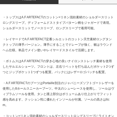
・トップスはA.F ARTEFACTのコットン×リネン混紡素材のショルダースリット
ロングスリーブ。ディフォームドストタイプパターン柄をジャガードで表現。
ショルダースリットでノースリーブ、ロングスリーブで着用可能。
・レイヤードでA.F ARTEFACT定番シルエットのコットン天竺素材ロングタン
クトップの薄手バージョン。薄手にすることでドレープが強く、裾はラウンド
ヘム仕様。単品でメイン使いやレイヤードスタイルで活躍します。
・ボトムスはA.F ARTEFACTの穿き心地の良いナイロンストレッチ素材を使用
したサルエルショーツ。フロントは、左右リベットを打ち込んだポケット2つず
つとジップポケット1つずつを配置。バックにはレザーロゴパッチを配置。
・A.F ARTEFACTのブーツはPortaille別注のジャパニーズソフトゴートレザーを
使用した8ホールスニーカーブーツ。中太のシューレースを使用し、ソールはヴ
ィブラムソールを使用。タンと踵上部分はボリュームあり仕上がりでフィット
感を高めます。クッション性に優れたインソールが付属。ソールの高さは6c
m。
・コットン×リネン混紡素材のショルダースリットロングスリーブにライトオン