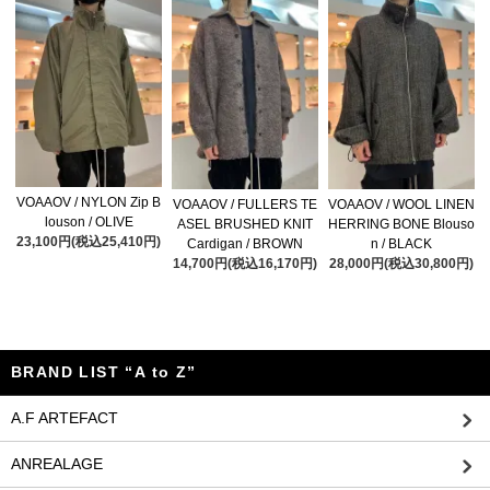
VOAAOV / NYLON Zip B
VOAAOV / FULLERS TE
VOAAOV / WOOL LINEN
louson / OLIVE
ASEL BRUSHED KNIT
HERRING BONE Blouso
23,100円(税込25,410円)
Cardigan / BROWN
n / BLACK
14,700円(税込16,170円)
28,000円(税込30,800円)
BRAND LIST “A to Z”
A.F ARTEFACT
ANREALAGE