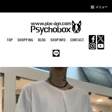
メニュー
TOP
SHOPPING
BLOG
SHOPINFO
CONTACT