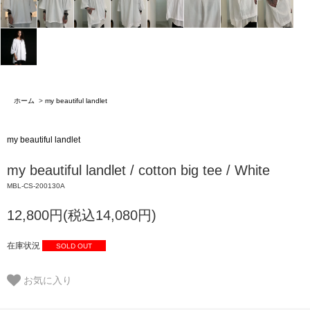
ホーム
>
my beautiful landlet
my beautiful landlet
my beautiful landlet / cotton big tee / White
MBL-CS-200130A
12,800円(税込14,080円)
在庫状況
SOLD OUT
お気に入り