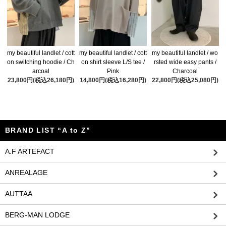
my beautiful landlet / cott
my beautiful landlet / cott
my beautiful landlet / wo
on switching hoodie / Ch
on shirt sleeve L/S tee /
rsted wide easy pants /
arcoal
Pink
Charcoal
23,800円(税込26,180円)
14,800円(税込16,280円)
22,800円(税込25,080円)
BRAND LIST “A to Z”
A.F ARTEFACT
ANREALAGE
AUTTAA
BERG-MAN LODGE