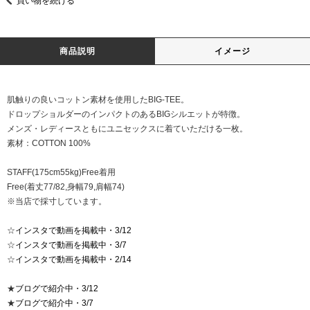
買い物を続ける
商品説明
イメージ
肌触りの良いコットン素材を使用したBIG-TEE。
ドロップショルダーのインパクトのあるBIGシルエットが特徴。
メンズ・レディースともにユニセックスに着ていただける一枚。
素材：COTTON 100%
STAFF(175cm55kg)Free着用
Free(着丈77/82,身幅79,肩幅74)
※当店で採寸しています。
☆
インスタで動画を掲載中・3/12
☆
インスタで動画を掲載中・3/7
☆
インスタで動画を掲載中・2/14
★
ブログで紹介中・3/12
★
ブログで紹介中・3/7