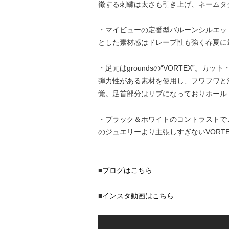
徴する刺繍は太さも引き上げ、ネームタグ
・マイビューの定番型バルーンシルエッ
とした素材感はドレープ性も強く春夏に
・足元はgroundsの“VORTEX”
弾力性がある素材を使用し、フワフワと
覚。足首部分はリブになっておりホール
・ブラック＆ホワイトのコントラストでメ
のジュエリーより主張しすぎないVORT
■
ブログはこちら
■
インスタ動画はこちら