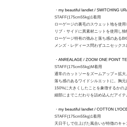
・
my beautiful landlet / SWITCHING U
STAFF(175cm55kg)1着用
ローゲージの裏毛のスウェット地を使用し
リブ・サイドに異素材ニットを使用し独
ローゲージ特有の弛みと落ち感のあるBI
メンズ・レディース問わずユニセックス
・
ANREALAGE / ZOOM ONE POINT TEE
STAFF(175cm55kg)M着用
通常のカットソーをズームアップ＝拡大。
落ち感のあるワイドシルエットに。胸元
150%に大きくしたことを象徴するか
細部にまでこだわりを詰め込んだアイテ
・
my beautiful landlet / COTTON LY
STAFF(175cm55kg)1着用
天日干しで仕上げた風合いが特徴のキャ