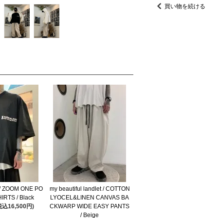
買い物を続ける
/ ZOOM ONE PO
my beautiful landlet / COTTON
IRTS / Black
LYOCEL&LINEN CANVAS BA
税込16,500円)
CKWARP WIDE EASY PANTS
/ Beige