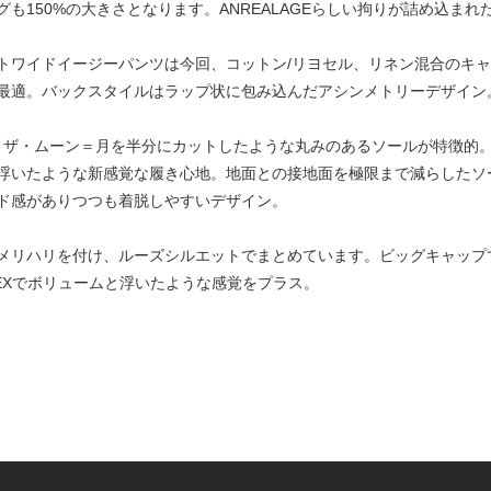
も150%の大きさとなります。ANREALAGEらしい拘りが詰め込まれ
トワイドイージーパンツは今回、コットン/リヨセル、リネン混合のキ
最適。バックスタイルはラップ状に包み込んだアシンメトリーデザイン
。カット・ザ・ムーン＝月を半分にカットしたような丸みのあるソールが特徴的
浮いたような新感覚な履き心地。地面との接地面を極限まで減らしたソ
ド感がありつつも着脱しやすいデザイン。
リハリを付け、ルーズシルエットでまとめています。ビッグキャップでス
EXでボリュームと浮いたような感覚をプラス。