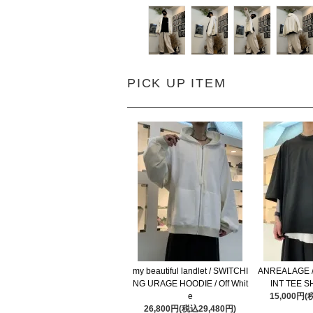
PICK UP ITEM
my beautiful landlet / SWITCHI
ANREALAGE 
NG URAGE HOODIE / Off Whit
INT TEE SH
e
15,000円(
26,800円(税込29,480円)