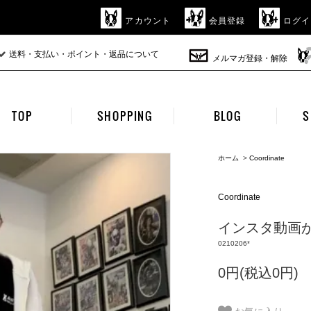
アカウント
会員登録
ログイ
送料・支払い・ポイント・返品について
メルマガ登録・解除
TOP
SHOPPING
BLOG
S
ホーム
>
Coordinate
Coordinate
インスタ動画から
0210206*
0円(税込0円)