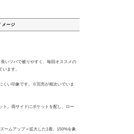
イメージ
と長いツバで被りやすく、毎回オススメの
しています。
にくい印象です。※完売が相次いでいま
ット。両サイドにポケットを配し、ロー
さにズームアップ＝拡大した1着。150%を象