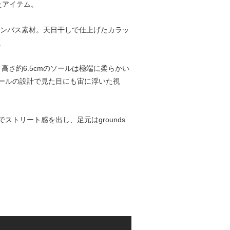
たアイテム。
ャンバス素材。天日干しで仕上げたカラッ
。
。高さ約6.5cmのソールは極端に柔らかい
ールの設計で見た目にも宙に浮いた視
トリート感を出し、足元はgrounds