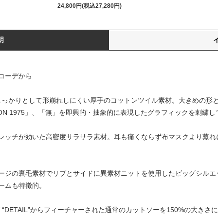
24,800円(税込27,280円)
明
コーデから
はしっかりとして形崩れしにくい厚手のコットンツイル素材。大きめの形
SATION 1975」、「無」を即興的・抽象的に表現したグラフィックを刺繍
トレッチが効いた高密度サラサラ素材。耳も痛くならず布マスクより蒸れ
ージの裏毛素材でリブとサイドに異素材ニットを使用したビッグシルエ
ームも特徴的。
AW “DETAIL”からフィーチャーされた通常のカットソーを150%の大き