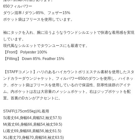
650フィルパワー
ダウン混率 / ダウン85%、フェザー15%
ポケット袋はフリースを使用しています。
袖にタックを入れ、腕に沿うようなラウンドシルエットで快適な着用感を実現
しています。
現代風なシルエットでタウンユースにも最適です。
【Front】 Polyester 100%
【Filling】 Down 85%. Feather 15%
【STAFFコメント】ハリのあるハイカウントポリエステル素材を使用したスタ
ンドカラーダウンジャケット。フィルパワー650のダウンを使用し、ハイネッ
ク、ポケット袋はフリースを使用しているので保温性、防寒性抜群のアイテ
ム。内ポケットは左は大容量のメッシュポケット。右はジップポケットを配
置。首裏のDカンがアクセントに。
STAFF(175cm55kg)XL着用
S(着丈64,身幅64,肩幅52,袖丈57.5)
M(着丈66,身幅66,肩幅54,袖丈59.5)
L(着丈69,身幅68,肩幅56,袖丈61.5)
XL(着丈70,身幅70,肩幅58,袖丈63.5)