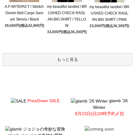
A.F ARTEFACT / Stretch
my beautiful landlet / BR
my beautiful landlet / BR
Denim Belt Cargo Saro
USHED CHECK RAGL
USHED CHECK RAGL
uel Skinny / Black
AN BIG SHIRT / YELLO
AN BIG SHIRT / PINK
39,000円(税込42,900円)
W
33,000円(税込36,300円)
33,000円(税込36,300円)
もっと見る
PriceDown SALE
glamb '26
Winter
8月23日(日)20時予約〆切