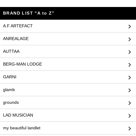
BRAND LIST “A to Z”
A.F ARTEFACT
ANREALAGE
AUTTAA
BERG-MAN LODGE
GARNI
glamb
grounds
LAD MUSICIAN
my beautiful landlet