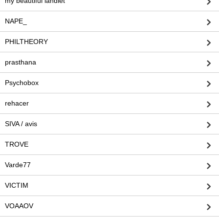
my beautiful landlet
NAPE_
PHILTHEORY
prasthana
Psychobox
rehacer
SIVA / avis
TROVE
Varde77
VICTIM
VOAAOV