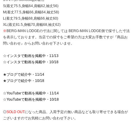
S(着丈75.5,身幅64,肩幅62,袖丈56)
M(着丈77.5,身幅66,肩幅64,袖丈58)
L(着丈79.5,身幅68,肩幅66,袖丈60)
XL(着丈81.5,身幅70,肩幅68,袖丈62)
※
BERG-MAN LODGEの寸法に関しては BERG-MAN LODGE側で採寸した寸法
を表示しております。当店での採寸をご希望の方は大変お手数ですが『商品お
問い合わせ』からお問い合わせ下さいませ。
☆
インスタで動画を掲載中・11/13
☆
インスタで動画を掲載中・10/18
★
ブログで紹介中・11/14
★
ブログで紹介中・10/18
☆
YouTubeで動画を掲載中・11/14
☆
YouTubeで動画を掲載中・10/18
◎
SOLD OUT
になった商品、入荷予定の無い商品なども取り寄せできる場合が
ございますのでお気軽にお問い合わせ下さい。