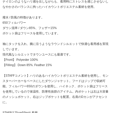
ナイロンのようなハリ感を出しながらも、着用時にストレスを感じさせないし
なやかさのバランスに拘ったハイカウントポリエステル素材を使用。
撥水 / 防風の特徴があります。
650フィルパワー
ダウン混率 / ダウン85%、フェザー15%
ポケット袋はフリースを使用しています。
袖にタックを入れ、腕に沿うようなラウンドシルエットで快適な着用感を実現
しています。
現代風なシルエットでタウンユースにも最適です。
【Front】 Polyester 100%
【Filling】 Down 85%. Feather 15%
【STAFFコメント】ハリのあるハイカウントポリエステル素材を使用し、モン
スターパーカーをベースにしたダウンジャケット。フードはジップで収納可
能。フィルパワー650のダウンを使用し、ハイネック、ポケット袋はフリース
を使用しているので保温性、防寒性抜群のアイテム。内ポケットは左は大容量
のメッシュポケット。右はジップポケットを配置。右肩のDカンがアクセント
に。
STAFF(175cm55kg)L着用