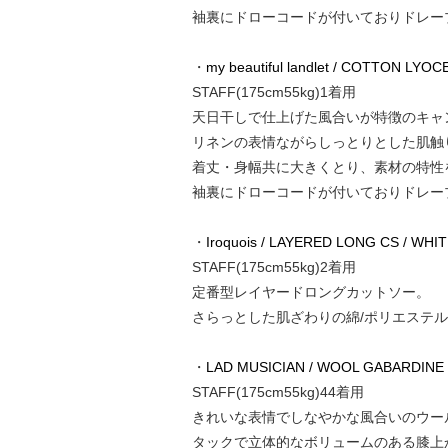
袖裏にドローコードが付いておりドレー
・
my beautiful landlet / COTTON LY
STAFF(175cm55kg)1着用
天日干しで仕上げた風合いが特徴のキャ
リネンの表情ながらしっとりとした肌触
着丈・身幅共に大きくとり、素材の特性
袖裏にドローコードが付いておりドレー
・
Iroquois / LAYERED LONG CS / WHI
STAFF(175cm55kg)2着用
定番型レイヤードロングカットソー。
さらっとした肌ざわりの綿/ポリエステ
・
LAD MUSICIAN / WOOL GABARDINE
STAFF(175cm55kg)44着用
きれいな表情でしなやかな風合いのウー
タックで立体的なボリュームのある膝上