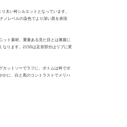
、より太い袴シルエットとなっています。
。ナノレベルの染色でより深い黒を表現
ルのニット素材。重量ある見た目とは裏腹に
なります。21SSは足首部分はリブに変
グカットソーでラフに、ボトムは袴でボ
やかに、白と黒のコントラストでメリハ