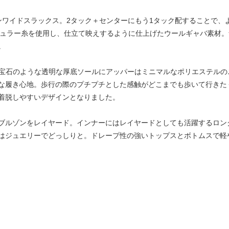
インワイドスラックス。2タック＋センターにもう1タック配することで
レギュラー糸を使用し、仕立て映えするように仕上げたウールギャバ素材
。
LRY”。宝石のような透明な厚底ソールにアッパーはミニマルなポリエステ
な履き心地。歩行の際のプチプチとした感触がどこまでも歩いて行きたく
着脱しやすいデザインとなりました。
ブルゾンをレイヤード。インナーにはレイヤードとしても活躍するロン
はジュエリーでどっしりと。ドレープ性の強いトップスとボトムスで軽