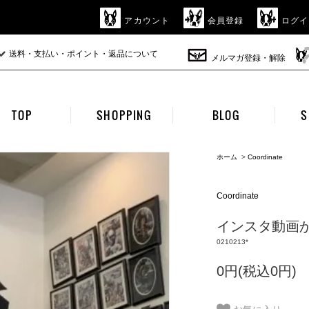
アカウント
会員登録
ログイ
送料・支払い・ポイント・返品について
メルマガ登録・解除
TOP
SHOPPING
BLOG
S
ホーム
>
Coordinate
Coordinate
インスタ動画から
0210213*
0円(税込0円)