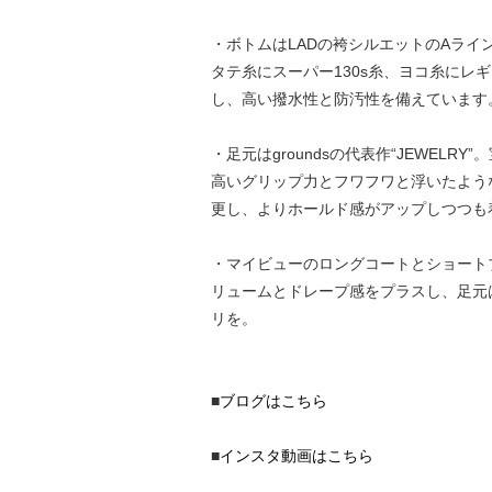
・ボトムはLADの袴シルエットのAラ
タテ糸にスーパー130s糸、ヨコ糸に
し、高い撥水性と防汚性を備えています
・足元はgroundsの代表作“JEWE
高いグリップ力とフワフワと浮いたよう
更し、よりホールド感がアップしつつも
・マイビューのロングコートとショート
リュームとドレープ感をプラスし、足元
リを。
■
ブログはこちら
■
インスタ動画はこちら