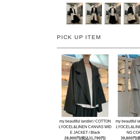
PICK UP ITEM
my beautiful landlet / COTTON
my beautiful 
LYOCEL&LINEN CANVAS WID
LYOCEL&LIN
E JACKET / Black
NG COA
28,900円(税込31,790円)
39,800円(