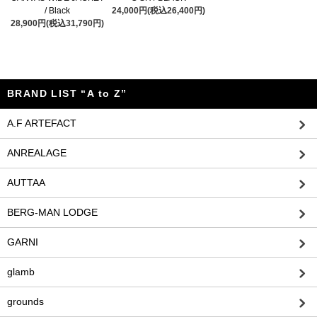
/ Black
24,000円(税込26,400円)
28,900円(税込31,790円)
BRAND LIST “A to Z”
A.F ARTEFACT
ANREALAGE
AUTTAA
BERG-MAN LODGE
GARNI
glamb
grounds