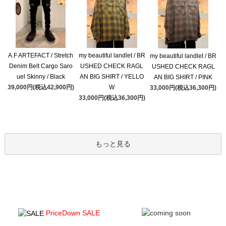
A.F ARTEFACT / Stretch
my beautiful landlet / BR
my beautiful landlet / BR
Denim Belt Cargo Saro
USHED CHECK RAGL
USHED CHECK RAGL
uel Skinny / Black
AN BIG SHIRT / YELLO
AN BIG SHIRT / PINK
39,000円(税込42,900円)
W
33,000円(税込36,300円)
33,000円(税込36,300円)
もっと見る
PriceDown SALE