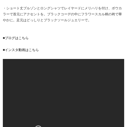
・ショート丈ブルゾンとロングシャツでレイヤードにメリハリを付け、ボウカ
ラーで首元にアクセントを。ブラックコーデの中にフラワースカル柄の袴で華
やかに。足元はどっしりとブラックソールジュエリーで。
■
ブログはこちら
■
インスタ動画はこちら