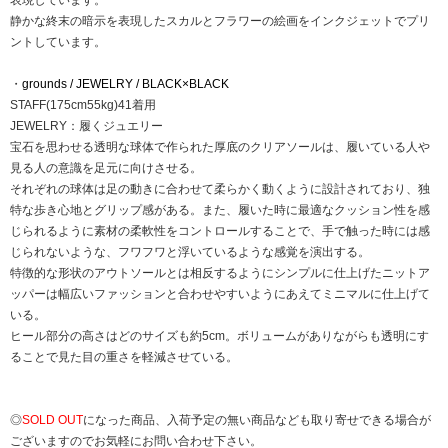
表現しています。
静かな終末の暗示を表現したスカルとフラワーの絵画をインクジェットでプリ
ントしています。
・
grounds / JEWELRY / BLACK×BLACK
STAFF(175cm55kg)41着用
JEWELRY：履くジュエリー
宝石を思わせる透明な球体で作られた厚底のクリアソールは、履いている人や
見る人の意識を足元に向けさせる。
それぞれの球体は足の動きに合わせて柔らかく動くように設計されており、独
特な歩き心地とグリップ感がある。また、履いた時に最適なクッション性を感
じられるように素材の柔軟性をコントロールすることで、手で触った時には感
じられないような、フワフワと浮いているような感覚を演出する。
特徴的な形状のアウトソールとは相反するようにシンプルに仕上げたニットア
ッパーは幅広いファッションと合わせやすいようにあえてミニマルに仕上げて
いる。
ヒール部分の高さはどのサイズも約5cm。ボリュームがありながらも透明にす
ることで見た目の重さを軽減させている。
◎
SOLD OUT
になった商品、入荷予定の無い商品なども取り寄せできる場合が
ございますのでお気軽にお問い合わせ下さい。