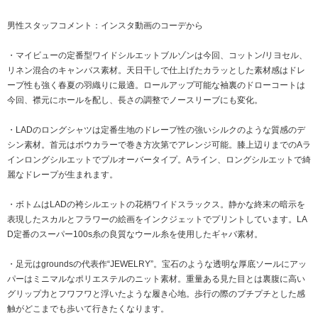
男性スタッフコメント：インスタ動画のコーデから
・マイビューの定番型ワイドシルエットブルゾンは今回、コットン/リヨセル、
リネン混合のキャンバス素材。天日干しで仕上げたカラッとした素材感はドレ
ープ性も強く春夏の羽織りに最適。ロールアップ可能な袖裏のドローコートは
今回、襟元にホールを配し、長さの調整でノースリーブにも変化。
・LADのロングシャツは定番生地のドレープ性の強いシルクのような質感のデ
シン素材。首元はボウカラーで巻き方次第でアレンジ可能。膝上辺りまでのAラ
インロングシルエットでプルオーバータイプ。Aライン、ロングシルエットで綺
麗なドレープが生まれます。
・ボトムはLADの袴シルエットの花柄ワイドスラックス。静かな終末の暗示を
表現したスカルとフラワーの絵画をインクジェットでプリントしています。LA
D定番のスーパー100s糸の良質なウール糸を使用したギャバ素材。
・足元はgroundsの代表作“JEWELRY”。宝石のような透明な厚底ソールにアッ
パーはミニマルなポリエステルのニット素材。重量ある見た目とは裏腹に高い
グリップ力とフワフワと浮いたような履き心地。歩行の際のプチプチとした感
触がどこまでも歩いて行きたくなります。