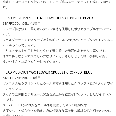
袖裏にドローコードが付いておりドレープ感あるディテールもお楽しみ頂けま
す。
・
LAD MUSICIAN / DECHINE BOW COLLAR LONG SH / BLACK
STAFF(175cm55kg)41着用
ドレープ性が強く、柔らかいデシン素材を使用したボウカラープルオーバーシ
ャツ。
ショルダーラインやスリーブは直線的で、丸みのないシャープなAラインシルエ
ットをつくっています。
ポリエステルを使用したしなやかで落ち着いた光沢のあるデシン素材です。
薄手でありながら丈夫でしわになりにくく、さらりとした軽い肌触りがあり
扱いやすさと上品さを併せ持っています。
・
LAD MUSICIAN / W/G FLOWER SKULL 2T CROPPED / BLUE
STAFF(175cm55kg)44着用
ヴァニタス柄をプリントしたウール素材を使用したクロップド丈の2タックワイ
ドスラックス。
タックで立体的なボリュームのある膝上から裾にかけてフレアしたワイドパン
ツです。
スーパー100s糸の良質なウール糸を使用したギャバ素材です。
適度なハリと柔らかさを備え、糸に特殊な加工を施し繊細な色と柄をきれいに