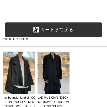
カートまで戻る
PICK UP ITEM
my beautiful landlet / CO
LAD MUSICIAN / DECHI
TTON LYOCEL&LINEN
NE BOW COLLAR LON
CANVAS WIDE JACKET
G SH / BLACK