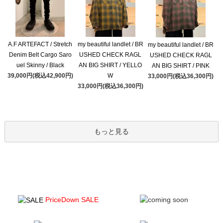
A.F ARTEFACT / Stretch
my beautiful landlet / BR
my beautiful landlet / BR
Denim Belt Cargo Saro
USHED CHECK RAGL
USHED CHECK RAGL
uel Skinny / Black
AN BIG SHIRT / YELLO
AN BIG SHIRT / PINK
39,000円(税込42,900円)
W
33,000円(税込36,300円)
33,000円(税込36,300円)
もっと見る
PriceDown SALE