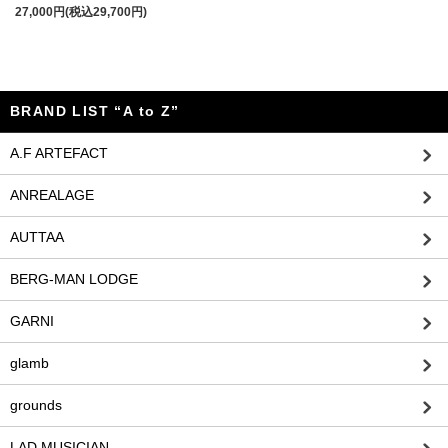
27,000円(税込29,700円)
BRAND LIST “A to Z”
A.F ARTEFACT
ANREALAGE
AUTTAA
BERG-MAN LODGE
GARNI
glamb
grounds
LAD MUSICIAN