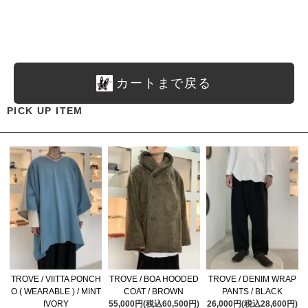
カートまで戻る
PICK UP ITEM
TROVE / VIITTA PONCH
TROVE / BOA HOODED
TROVE / DENIM WRAP
O ( WEARABLE ) / MINT
COAT / BROWN
PANTS / BLACK
IVORY
55,000円(税込60,500円)
26,000円(税込28,600円)