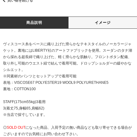
買い物を続ける
商品説明
イメージ
ヴィスコース糸をベースに織り上げた滑らかなテキスタイルのノーカラージャ
ケット。裏地にはLIBERTY社のアートファブリックを使用。スーダンのタナ湖
から採れる超長綿で織り上げた、軽く滑らかな肌触り。フロントボタン配備、
取り外し可能のウエスト紐で結んで着用可能。ドロップショルダーの緩やかな
シルエット。
※同素材のパンツとセットアップで着用可能
表地：VISCOSE67 POLYESTER19 WOOL9 POLYURETHANE5
裏地：COTTON100
STAFF(175cm55kg)3着用
3(着丈75,身幅65,肩幅62)
※当店で採寸しています。
◎
SOLD OUT
になった商品、入荷予定の無い商品なども取り寄せできる場合が
ございますのでお気軽にお問い合わせ下さい。