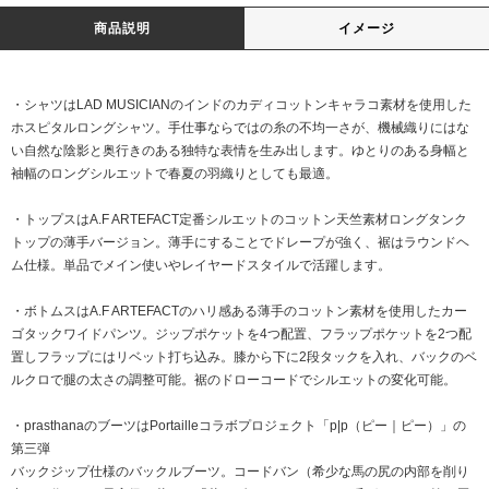
商品説明
イメージ
・シャツはLAD MUSICIANのインドのカディコットンキャラコ素材を使用した
ホスピタルロングシャツ。手仕事ならではの糸の不均一さが、機械織りにはな
い自然な陰影と奥行きのある独特な表情を生み出します。ゆとりのある身幅と
袖幅のロングシルエットで春夏の羽織りとしても最適。
・トップスはA.F ARTEFACT定番シルエットのコットン天竺素材ロングタンク
トップの薄手バージョン。薄手にすることでドレープが強く、裾はラウンドヘ
ム仕様。単品でメイン使いやレイヤードスタイルで活躍します。
・ボトムスはA.F ARTEFACTのハリ感ある薄手のコットン素材を使用したカー
ゴタックワイドパンツ。ジップポケットを4つ配置、フラップポケットを2つ配
置しフラップにはリベット打ち込み。膝から下に2段タックを入れ、バックのベ
ルクロで腿の太さの調整可能。裾のドローコードでシルエットの変化可能。
・prasthanaのブーツはPortailleコラボプロジェクト「p|p（ピー｜ピー）」の
第三弾
バックジップ仕様のバックルブーツ。コードバン（希少な馬の尻の内部を削り