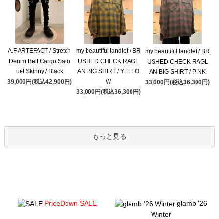
A.F ARTEFACT / Stretch
my beautiful landlet / BR
my beautiful landlet / BR
Denim Belt Cargo Saro
USHED CHECK RAGL
USHED CHECK RAGL
uel Skinny / Black
AN BIG SHIRT / YELLO
AN BIG SHIRT / PINK
39,000円(税込42,900円)
W
33,000円(税込36,300円)
33,000円(税込36,300円)
もっと見る
PriceDown SALE
glamb '26
Winter