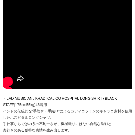
・
LAD MUSICIAN / KHADI CALICO HOSPITAL LONG SHIRT / BLACK
STAFF(175cm55kg)46着用
インドの伝統的な“手紡ぎ・手織り”によるカディコットンのキャラコ素材を使用
したホスピタルロングシャツ。
手仕事ならではの糸の不均一さが、機械織りにはない自然な陰影と
奥行きのある独特な表情を生み出します。