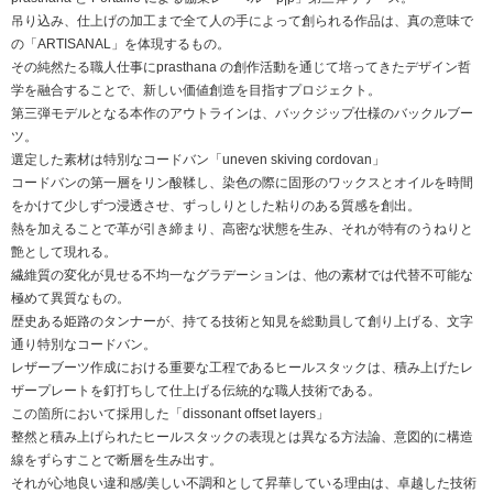
吊り込み、仕上げの加⼯まで全て⼈の⼿によって創られる作品は、真の意味で
の「ARTISANAL」を体現するもの。
その純然たる職⼈仕事にprasthana の創作活動を通じて培ってきたデザイン哲
学を融合することで、新しい価値創造を⽬指すプロジェクト。
第三弾モデルとなる本作のアウトラインは、バックジップ仕様のバックルブー
ツ。
選定した素材は特別なコードバン「uneven skiving cordovan」
コードバンの第⼀層をリン酸鞣し、染⾊の際に固形のワックスとオイルを時間
をかけて少しずつ浸透させ、ずっしりとした粘りのある質感を創出。
熱を加えることで⾰が引き締まり、⾼密な状態を⽣み、それが特有のうねりと
艶として現れる。
繊維質の変化が⾒せる不均⼀なグラデーションは、他の素材では代替不可能な
極めて異質なもの。
歴史ある姫路のタンナーが、持てる技術と知⾒を総動員して創り上げる、⽂字
通り特別なコードバン。
レザーブーツ作成における重要な⼯程であるヒールスタックは、積み上げたレ
ザープレートを釘打ちして仕上げる伝統的な職⼈技術である。
この箇所において採⽤した「dissonant offset layers」
整然と積み上げられたヒールスタックの表現とは異なる⽅法論、意図的に構造
線をずらすことで断層を⽣み出す。
それが⼼地良い違和感/美しい不調和として昇華している理由は、卓越した技術