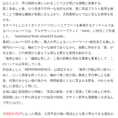
はもとより、⼿の痕跡を感じられることで⼈が受ける感慨に依拠する。
⿊く染⾊した後、ロウ含浸で不均⼀な光沢を付加、更に⾼温ブラスト処理を施
すことで微細な繊維が表⾯に⽴ち上がり、天然素材ならではと⾔える表情を⾒
せる。
モチーフとしたライダースブーツ/エンジニアブーツを象徴するディテールであ
るバックルパーツは、アルチザンジュエリーブランド「iolom」に特注して作成
した、「hammered finish silver925 buckle」
素材にシルバー925 を⽤い、職⼈の⼿によるハンマーワーク=槌⽬加⼯を施した
楕円のパーツは、極めてナローな線径でありながら、無数に存在する「⾯」が
光を拾い、どの⾓度から捉えても異なる豊かな表情を創出する。
「無⾻な強さ」と「繊細な美しさ」⼆者の距離を埋める重要な要素として、こ
のバックルは存在している。
作品名とした「IMPERMANENCE」は直訳すると、「無常=万物は常に移ろい
ゆく」という意味を持っており、極めて無⼆性の⾼い素材と⼿仕事による創
造、代替のきかない個の強さや、時間経過とともに育まれる変化、それらを包
括した表現として⽤いた。
企画に臨む前段階から明確に「⾄⾼の創造」を強く意識して取り組んだ本作。
現段階において持ち得る全ての知⾒や技術、デザイン哲学を遺憾無く注ぎ込ん
で作り上げた。
◎
SOLD OUT
になった商品、入荷予定の無い商品なども取り寄せできる場合が