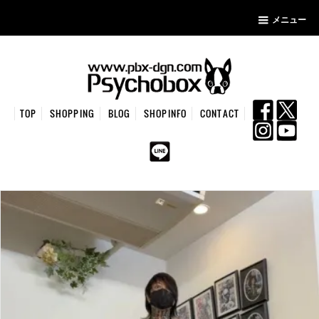
メニュー
TOP
SHOPPING
BLOG
SHOPINFO
CONTACT