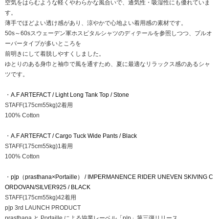
空気をはらむような軽くやわらかな風合いで、通気性・吸湿性にも優れていま
す。
薄手でほどよい透け感があり、涼やかで心地よい着用感の素材です。
50s～60sスウェーデン軍ホスピタルシャツのディテールを参照しつつ、プルオ
ーバータイプが多いところを
前明きにして着脱しやすくしました。
ゆとりのある身巾と袖巾で風を通すため、夏に最適なリラックス感のあるシャ
ツです。
・
A.F ARTEFACT / Light Long Tank Top / Stone
STAFF(175cm55kg)2着用
100% Cotton
・
A.F ARTEFACT / Cargo Tuck Wide Pants / Black
STAFF(175cm55kg)1着用
100% Cotton
・
p|p（prasthana×Portaille） / IMPERMANENCE RIDER UNEVEN SKIVING C
ORDOVAN/SILVER925 / BLACK
STAFF(175cm55kg)42着用
p|p 3rd LAUNCH PRODUCT
prasthana と Portaille による協業レーベル「p|p」第三弾リリース。