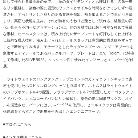
出して作られる最高級の革で、「革のダイヤモンド」とも呼ばれる）の第⼀層
をリン酸鞣し、染⾊の際に固形のワックスとオイルを時間をかけて少しずつ浸
透させ、ずっしりとした粘りのある質感を創出。熱を加えることで⾰が引き締
まり、⾼密な状態を⽣み、それが特有のうねりと艶として現れる。繊維質の変
化が⾒せる不均⼀なグラデーションは、他の素材では代替不可能な極めて異質
な素材。ヒールスタックは、積み上げたレザープレートを釘打ちして仕上げる
伝統的な職⼈技術。積み上げられたヒールスタックは意図的に構造線をずらす
ことで断層を⽣み出す。モチーフとしたライダースブーツ/エンジニアブーツを
象徴するディテールであるバックルパーツ、プレートは、全て「iolom」に特注
して作成したSILVER925。クッション性に優れたインソールとエコバッグが付
属。
・ライトウェイトのロングタンクトップにインドのカディコットンキャラコ素
材を使用したホスピタルロングシャツを羽織りで。ボトムスはライトウェイト
のジップポケットを4つ配置、フラップポケットを2つ配置したカーゴタックワ
イドパンツ。足元はコードバンにリン酸鞣し、染色の際に固形ワックス、オイ
ルを浸透させ、パーツにはシルバー925を使用し、ヒールスタックは意図的に
構造線をずらすことで断層を⽣み出したエンジニアブーツ。
■
ブログはこちら
■
インスタ動画はこちら