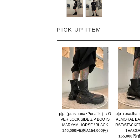
PICK UP ITEM
p|p（prasthana×Portaille） / O
p|p（prasthana
VER LOCK SIDE ZIP BOOTS
ALMORAL BA
MARYAM HORSE / BLACK
RSE/STACKED
140,000円(税込154,000円)
TEA CO
165,000円(