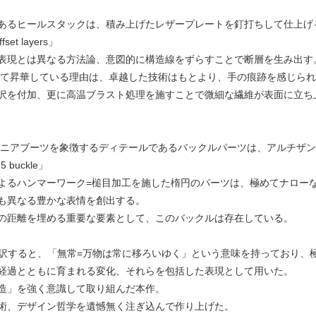
あるヒールスタックは、積み上げたレザープレートを釘打ちして仕上げ
t layers」
表現とは異なる⽅法論、意図的に構造線をずらすことで断層を⽣み出す
して昇華している理由は、卓越した技術はもとより、⼿の痕跡を感じら
沢を付加、更に⾼温ブラスト処理を施すことで微細な繊維が表⾯に⽴ち
ニアブーツを象徴するディテールであるバックルパーツは、アルチザンジ
5 buckle」
⼿によるハンマーワーク=槌⽬加⼯を施した楕円のパーツは、極めてナロー
も異なる豊かな表情を創出する。
の距離を埋める重要な要素として、このバックルは存在している。
」は直訳すると、「無常=万物は常に移ろいゆく」という意味を持っており
経過とともに育まれる変化、それらを包括した表現として⽤いた。
造」を強く意識して取り組んだ本作。
術、デザイン哲学を遺憾無く注ぎ込んで作り上げた。