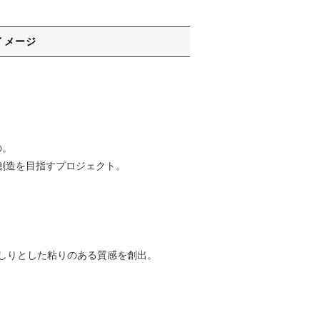
イメージ
の。
値創造を⽬指すプロジェクト。
しりとした粘りのある質感を創出。