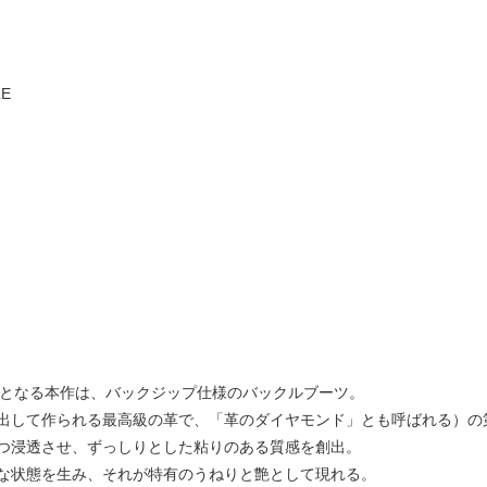
LE
）第三弾モデルとなる本作は、バックジップ仕様のバックルブーツ。
出して作られる最高級の革で、「革のダイヤモンド」とも呼ばれる）の
つ浸透させ、ずっしりとした粘りのある質感を創出。
な状態を⽣み、それが特有のうねりと艶として現れる。