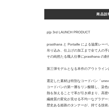
商品説
p|p 3rd LAUNCH PRODUCT
prasthana と Portaille による協
吊り込み、仕上げの加⼯まで全て⼈の⼿に
その純然たる職⼈仕事にprasthan
第三弾モデルとなる本作のアウトライン
選定した素材は特別なコードバン「uneven sk
コードバンの第⼀層をリン酸鞣し、染⾊
熱を加えることで⾰が引き締まり、⾼密
繊維質の変化が⾒せる不均⼀なグラデー
歴史ある姫路のタンナーが、持てる技術