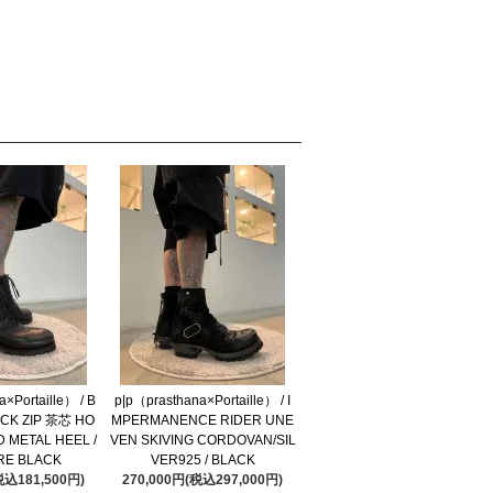
×Portaille） / B
p|p（prasthana×Portaille） / I
CK ZIP 茶芯 HO
MPERMANENCE RIDER UNE
 METAL HEEL /
VEN SKIVING CORDOVAN/SIL
RE BLACK
VER925 / BLACK
税込181,500円)
270,000円(税込297,000円)