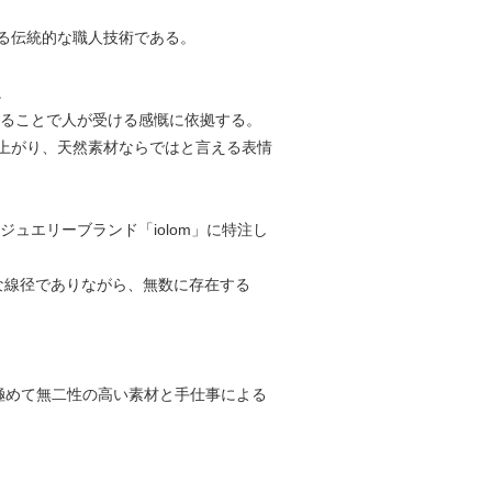
る伝統的な職⼈技術である。
。
れることで⼈が受ける感慨に依拠する。
上がり、天然素材ならではと⾔える表情
ュエリーブランド「iolom」に特注し
な線径でありながら、無数に存在する
、極めて無⼆性の⾼い素材と⼿仕事による