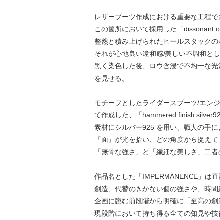
レザーブーツ作成における重要な⼯程で
この箇所において採⽤した「dissonant offse
整然と積み上げられたヒールスタックの
それが⼼地良い違和感/美しい不調和と
⿊く染⾊した後、ロウ含浸で不均⼀な光
を⾒せる。
モチーフとしたライダースブーツ/エンジ
て作成した、「hammered finish silver92
素材にシルバー925 を⽤い、職⼈の
「⾯」が光を拾い、どの⾓度から捉えて
「無⾻な強さ」と「繊細な美しさ」⼆者
作品名とした「IMPERMANENCE
創造、代替のきかない個の強さや、時間
企画に臨む前段階から明確に「⾄⾼の創
現段階において持ち得る全ての知⾒や技