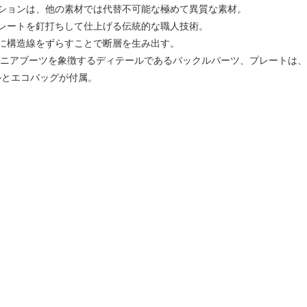
ションは、他の素材では代替不可能な極めて異質な素材。
レートを釘打ちして仕上げる伝統的な職⼈技術。
に構造線をずらすことで断層を⽣み出す。
ニアブーツを象徴するディテールであるバックルパーツ、プレートは、全て「
ルとエコバッグが付属。