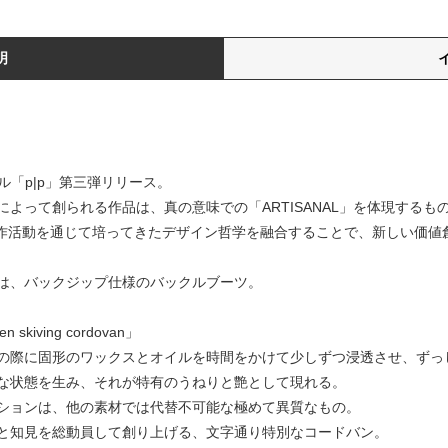
明
業レーベル「p|p」第三弾リリース。
よって創られる作品は、真の意味での「ARTISANAL」を体現するも
a の創作活動を通じて培ってきたデザイン哲学を融合することで、新しい価
は、バックジップ仕様のバックルブーツ。
iving cordovan」
の際に固形のワックスとオイルを時間をかけて少しずつ浸透させ、ずっ
な状態を⽣み、それが特有のうねりと艶として現れる。
ションは、他の素材では代替不可能な極めて異質なもの。
と知⾒を総動員して創り上げる、⽂字通り特別なコードバン。