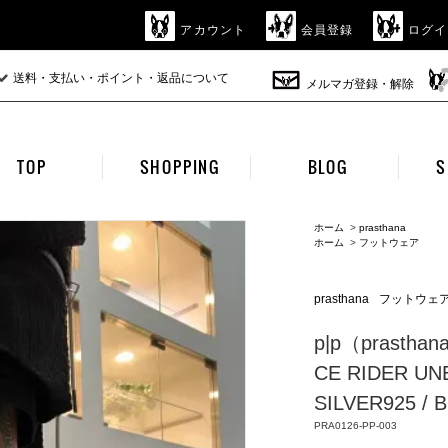
アカウント
会員登録
ログイ
送料・支払い・ポイント・返品について
メルマガ登録・解除
TOP
SHOPPING
BLOG
S
ホーム
>
prasthana
ホーム
>
フットウェア
prasthana
フットウェ
p|p（prasthan
CE RIDER UN
SILVER925 / 
PRA0126-PP-003