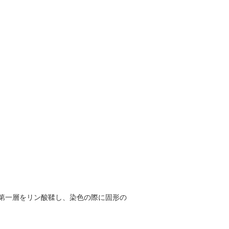
第⼀層をリン酸鞣し、染⾊の際に固形の