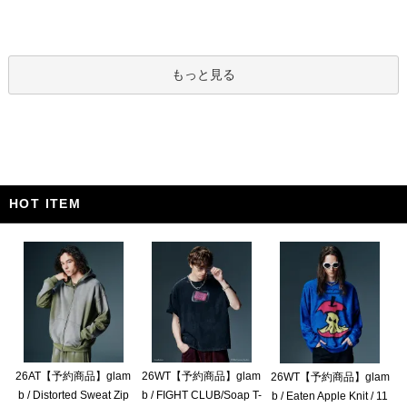
もっと見る
HOT ITEM
26AT【予約商品】glam
26WT【予約商品】glam
26WT【予約商品】glam
b / Distorted Sweat Zip
b / FIGHT CLUB/Soap T-
b / Eaten Apple Knit / 11