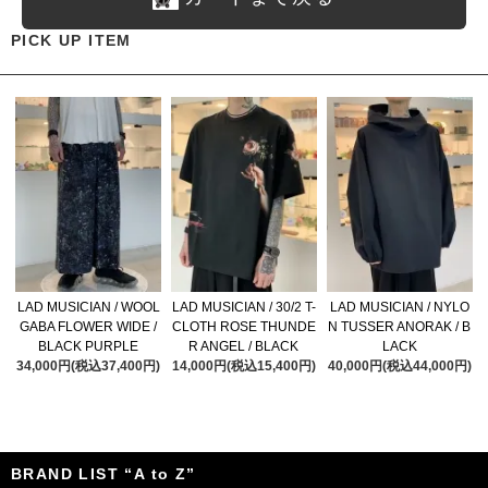
PICK UP ITEM
LAD MUSICIAN / WOOL
LAD MUSICIAN / 30/2 T-
LAD MUSICIAN / NYLO
GABA FLOWER WIDE /
CLOTH ROSE THUNDE
N TUSSER ANORAK / B
BLACK PURPLE
R ANGEL / BLACK
LACK
34,000円(税込37,400円)
14,000円(税込15,400円)
40,000円(税込44,000円)
BRAND LIST “A to Z”