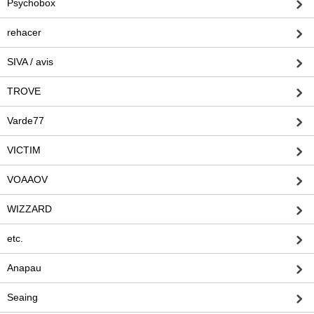
Psychobox
rehacer
SIVA / avis
TROVE
Varde77
VICTIM
VOAAOV
WIZZARD
etc.
Anapau
Seaing