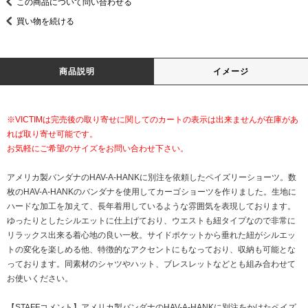
この商品について問い合わせる
買い物を続ける
商品説明
イメージ
※VICTIMは完売後の取り寄せに関してのカートの表示は出来ませんが在庫があ
れば取り寄せ可能です。
お気軽にご希望のサイズをお問い合わせ下さい。
アメリカ製バンダナのHAV-A-HANKに別注を依頼したペイズリーショーツ。数
枚のHAV-A-HANKのバンダナを使用してカーゴショーツを作りました。生地に
ハードな加工を加えて、長年着用しているような雰囲気を表現しております。
ゆったりとしたシルエットに仕上げており、ウエストも紐タイプなので非常に
リラックス出来る着心地の良い一枚。サイドポケットから垂れた紐がシルエッ
トの変化を楽しめる他、特徴的なアクセントにもなっており、収納も可能とな
っております。同素材のシャツやハット、ブレスレットなどとも組み合わせて
お使いください。
【STAFFコメント】アメリカ製バンダナのHAV-A-HANKに別注をかけたペイズ