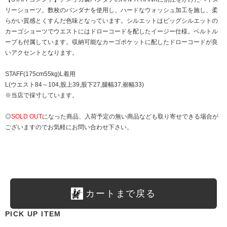
リーショーツ。数枚のバンダナを使用し、ハードなウォッシュ加工を施し、柔
らかい質感とくすんだ色味となっています。シルエットはビッグシルエットの
カーゴショーツでウエストにはドローコードを配したイージー仕様。ベルトル
ープも付属しています。収納可能なカーゴポケットに配したドローコードが良
いアクセントとなります。
STAFF(175cm55kg)L着用
L(ウエスト84～104,股上39,股下27,腿幅37,裾幅33)
※当店で採寸しています。
◎
SOLD OUT
になった商品、入荷予定の無い商品なども取り寄せできる場合が
ございますのでお気軽にお問い合わせ下さい。
カートまで戻る
PICK UP ITEM