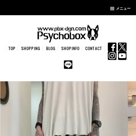
メニュー
TOP
SHOPPING
BLOG
SHOPINFO
CONTACT