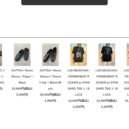
ブライ
AUTTAA / Room
AUTTAA / Room
LAD MUSICIAN /
LAD MUSICIAN /
LAD
ット
Shoes i “Pippo” /
Shoes ii “Smoot
PERMANENT R
PERMANENT R
PE
03
Black
h Kip” / Black×Bl
OCKER pt STAN
OCKER pt STAN
OC
円)
23,000円(税込2
ack
DARD TEE 1 / B
DARD TEE 2 / B
DAR
5,300円)
29,000円(税込3
LACK
LACK
1,900円)
12,000円(税込1
12,000円(税込1
12
3,200円)
3,200円)