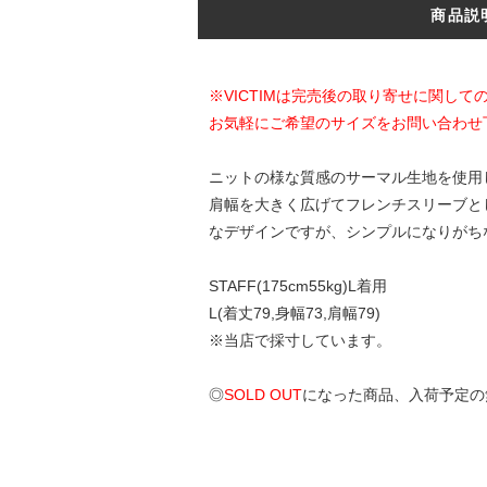
商品説
※VICTIMは完売後の取り寄せに関し
お気軽にご希望のサイズをお問い合わせ
ニットの様な質感のサーマル生地を使用
肩幅を大きく広げてフレンチスリーブと
なデザインですが、シンプルになりがち
STAFF(175cm55kg)L着用
L(着丈79,身幅73,肩幅79)
※当店で採寸しています。
◎
SOLD OUT
になった商品、入荷予定の