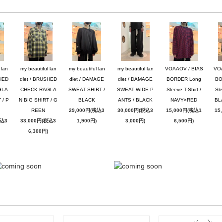
 lan
my beautiful lan
my beautiful lan
my beautiful lan
VOAAOV / BIAS
VO
SHED
dlet / BRUSHED
dlet / DAMAGE
dlet / DAMAGE
BORDER Long
BO
GLA
CHECK RAGLA
SWEAT SHIRT /
SWEAT WIDE P
Sleeve T-Shirt /
Sle
 / P
N BIG SHIRT / G
BLACK
ANTS / BLACK
NAVY×RED
BL
REEN
29,000円(税込3
30,000円(税込3
15,000円(税込1
15
税込3
33,000円(税込3
1,900円)
3,000円)
6,500円)
6,300円)