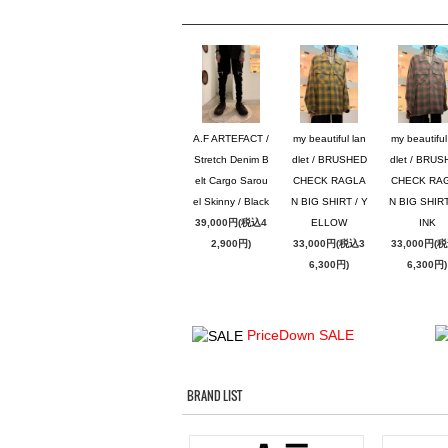
A.F ARTEFACT /
my beautiful lan
my beautiful
Stretch Denim B
dlet / BRUSHED
dlet / BRU
elt Cargo Sarou
CHECK RAGLA
CHECK RA
el Skinny / Black
N BIG SHIRT / Y
N BIG SHIRT
39,000円(税込4
ELLOW
INK
2,900円)
33,000円(税込3
33,000円(
6,300円)
6,300円)
PriceDown SALE
BRAND LIST