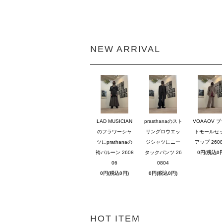
NEW ARRIVAL
LAD MUSICIAN
prasthanaのスト
VOAAOV 
のフラワーシャ
リングロウエッ
トモールセ
ツにprathanaの
ジシャツにニー
アップ 2608
袴バルーン 2608
タックパンツ 26
0円(税込0
06
0804
0円(税込0円)
0円(税込0円)
HOT ITEM