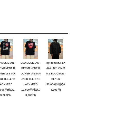
 MUSICIAN /
LAD MUSICIAN /
my beautiful lan
RMANENT R
PERMANENT R
dlet / NYLON M
KER pt STAN
OCKER pt STAN
A-1 BLOUSON /
D TEE 4 / B
DARD TEE 5 / B
BLACK
LACK×RED
LACK×RED
59,000円(税込6
,000円(税込1
12,000円(税込1
4,900円)
3,200円)
3,200円)