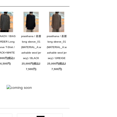
AAOV / BIAS
prasthana / 基層
prasthana / 基層
RDER Long
long sleeve_01
long sleeve_01
eve T-Shirt /
(MATERIAL_A:w
(MATERIAL_A:w
ACK×WHITE
ashable wool jer
ashable wool jer
,000円(税込1
sey) / BLACK
sey) / GREIGE
6,500円)
25,000円(税込2
25,000円(税込2
7,500円)
7,500円)