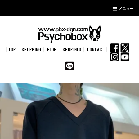
メニュー
TOP
SHOPPING
BLOG
SHOPINFO
CONTACT