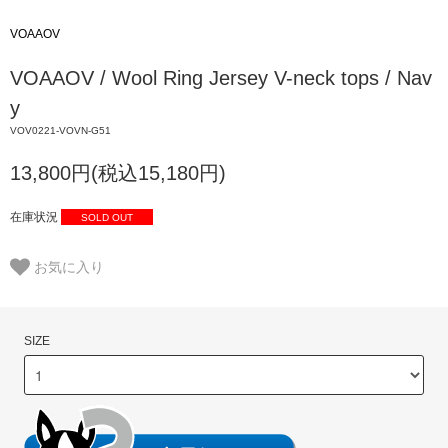
VOAAOV
VOAAOV / Wool Ring Jersey V-neck tops / Nav
y
VOV0221-VOVN-G51
13,800円(税込15,180円)
在庫状況
SOLD OUT
お気に入り
SIZE