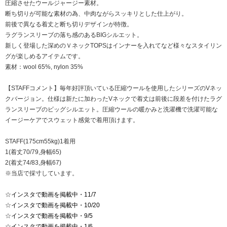
圧縮させたウールジャージー素材。
断ち切りが可能な素材の為、中肉ながらスッキリとした仕上がり。
前後で異なる着丈と断ち切りデザインが特徴。
ラグランスリーブの落ち感のあるBIGシルエット。
新しく登場した深めのＶネックTOPSはインナーを入れてなど様々なスタイリン
グが楽しめるアイテムです。
素材：wool 65%, nylon 35%
【STAFFコメント】毎年好評頂いている圧縮ウールを使用したシリーズのVネッ
クバージョン。仕様は新たに加わったVネックで着丈は前後に段差を付けたラグ
ランスリーブのビッグシルエット。圧縮ウールの暖かみと洗濯機で洗濯可能な
イージーケアでスウェット感覚で着用頂けます。
STAFF(175cm55kg)1着用
1(着丈70/79,身幅65)
2(着丈74/83,身幅67)
※当店で採寸しています。
☆
インスタで動画を掲載中・11/7
☆
インスタで動画を掲載中・10/20
☆
インスタで動画を掲載中・9/5
☆
インスタで動画を掲載中・1/6