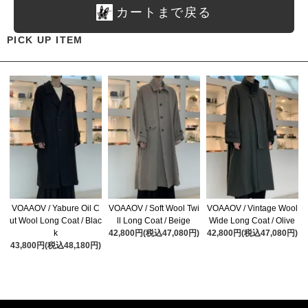
カートまで戻る
PICK UP ITEM
VOAAOV / Yabure Oil C
VOAAOV / Soft Wool Twi
VOAAOV / Vintage Wool
ut Wool Long Coat / Blac
ll Long Coat / Beige
Wide Long Coat / Olive
k
42,800円(税込47,080円)
42,800円(税込47,080円)
43,800円(税込48,180円)