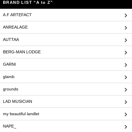
BRAND LIST “A to Z”
A.F ARTEFACT
ANREALAGE
AUTTAA
BERG-MAN LODGE
GARNI
glamb
grounds
LAD MUSICIAN
my beautiful landlet
NAPE_