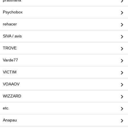
prasthana
Psychobox
rehacer
SIVA / avis
TROVE
Varde77
VICTIM
VOAAOV
WIZZARD
etc.
Anapau