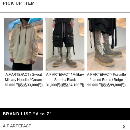
PICK UP ITEM
A.F ARTEFACT / Sweat
A.F ARTEFACT / Military
A.F ARTEFACT×Portaille
Military Hoodie / Cream
Shorts / Black
/ Laced Boots / Beige
30,000円(税込33,000円)
31,000円(税込34,100円)
90,000円(税込99,000円)
BRAND LIST “A to Z”
A.F ARTEFACT