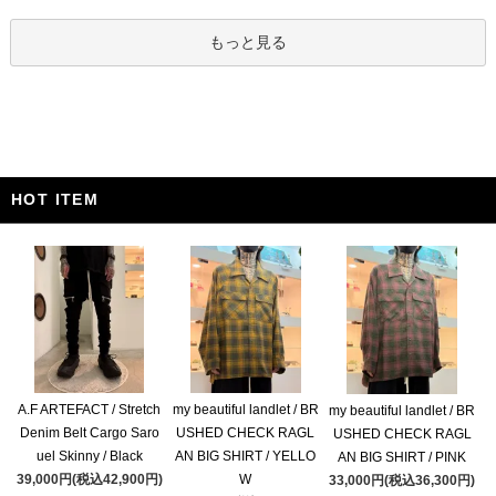
もっと見る
HOT ITEM
A.F ARTEFACT / Stretch
my beautiful landlet / BR
my beautiful landlet / BR
Denim Belt Cargo Saro
USHED CHECK RAGL
USHED CHECK RAGL
uel Skinny / Black
AN BIG SHIRT / YELLO
AN BIG SHIRT / PINK
39,000円(税込42,900円)
W
33,000円(税込36,300円)