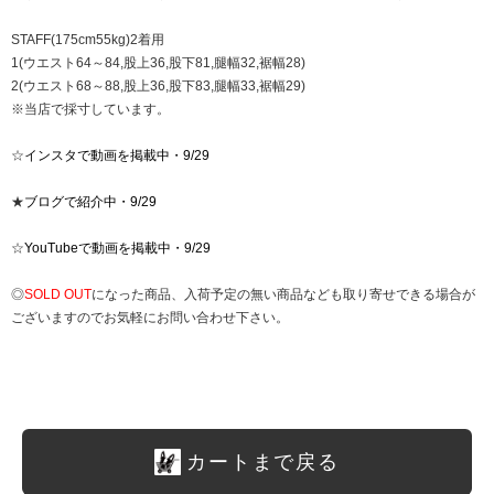
STAFF(175cm55kg)2着用
1(ウエスト64～84,股上36,股下81,腿幅32,裾幅28)
2(ウエスト68～88,股上36,股下83,腿幅33,裾幅29)
※当店で採寸しています。
☆
インスタで動画を掲載中・9/29
★
ブログで紹介中・9/29
☆
YouTubeで動画を掲載中・9/29
◎
SOLD OUT
になった商品、入荷予定の無い商品なども取り寄せできる場合が
ございますのでお気軽にお問い合わせ下さい。
カートまで戻る