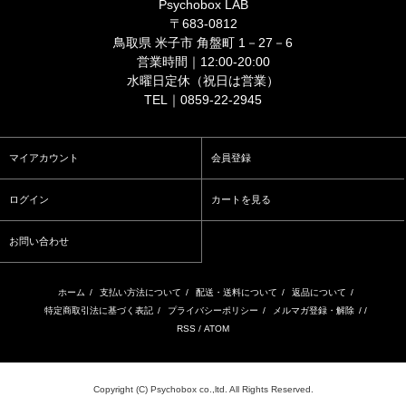
Psychobox LAB
〒683-0812
鳥取県 米子市 角盤町 1－27－6
営業時間｜12:00-20:00
水曜日定休（祝日は営業）
TEL｜0859-22-2945
マイアカウント
会員登録
ログイン
カートを見る
お問い合わせ
ホーム
/
支払い方法について
/
配送・送料について
/
返品について
/
特定商取引法に基づく表記
/
プライバシーポリシー
/
メルマガ登録・解除
/ /
RSS
/
ATOM
Copyright (C) Psychobox co.,ltd. All Rights Reserved.