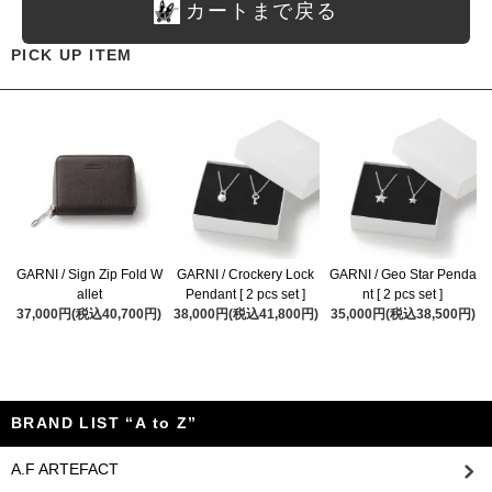
カートまで戻る
PICK UP ITEM
GARNI / Sign Zip Fold W
GARNI / Crockery Lock
GARNI / Geo Star Penda
allet
Pendant [ 2 pcs set ]
nt [ 2 pcs set ]
37,000円(税込40,700円)
38,000円(税込41,800円)
35,000円(税込38,500円)
BRAND LIST “A to Z”
A.F ARTEFACT