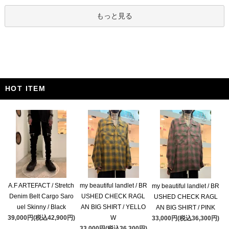
もっと見る
HOT ITEM
A.F ARTEFACT / Stretch
my beautiful landlet / BR
my beautiful landlet / BR
Denim Belt Cargo Saro
USHED CHECK RAGL
USHED CHECK RAGL
uel Skinny / Black
AN BIG SHIRT / YELLO
AN BIG SHIRT / PINK
39,000円(税込42,900円)
W
33,000円(税込36,300円)
33,000円(税込36,300円)