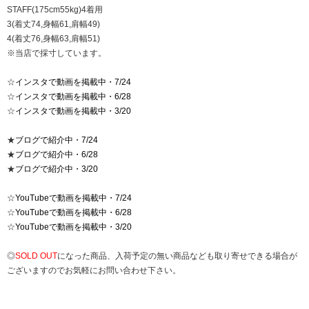
STAFF(175cm55kg)4着用
3(着丈74,身幅61,肩幅49)
4(着丈76,身幅63,肩幅51)
※当店で採寸しています。
☆
インスタで動画を掲載中・7/24
☆
インスタで動画を掲載中・6/28
☆
インスタで動画を掲載中・3/20
★
ブログで紹介中・7/24
★
ブログで紹介中・6/28
★
ブログで紹介中・3/20
☆
YouTubeで動画を掲載中・7/24
☆
YouTubeで動画を掲載中・6/28
☆
YouTubeで動画を掲載中・3/20
◎
SOLD OUT
になった商品、入荷予定の無い商品なども取り寄せできる場合が
ございますのでお気軽にお問い合わせ下さい。