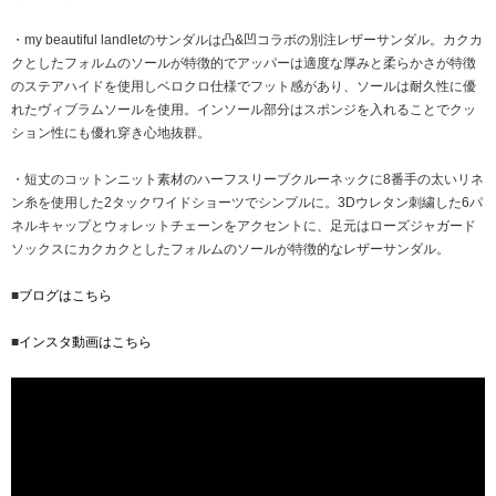
・my beautiful landletのサンダルは凸&凹コラボの別注レザーサンダル。カクカ
クとしたフォルムのソールが特徴的でアッパーは適度な厚みと柔らかさが特徴
のステアハイドを使用しベロクロ仕様でフット感があり、ソールは耐久性に優
れたヴィブラムソールを使用。インソール部分はスポンジを入れることでクッ
ション性にも優れ穿き心地抜群。
・短丈のコットンニット素材のハーフスリーブクルーネックに8番手の太いリネ
ン糸を使用した2タックワイドショーツでシンプルに。3Dウレタン刺繍した6パ
ネルキャップとウォレットチェーンをアクセントに、足元はローズジャガード
ソックスにカクカクとしたフォルムのソールが特徴的なレザーサンダル。
■
ブログはこちら
■
インスタ動画はこちら