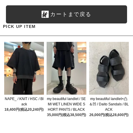
カートまで戻る
PICK UP ITEM
NAPE_ / KNIT / HSC / Bl
my beautiful landlet / SE
my beautiful landlet×凸
ack
MI WET LINEN WIDE S
＆凹 / Daito Sandals / BL
18,400円(税込20,240円)
HORT PANTS / BLACK
ACK
35,000円(税込38,500円)
26,000円(税込28,600円)