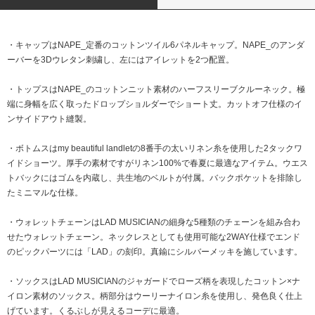
・キャップはNAPE_定番のコットンツイル6パネルキャップ。NAPE_のアンダ
ーバーを3Dウレタン刺繍し、左にはアイレットを2つ配置。
・トップスはNAPE_のコットンニット素材のハーフスリーブクルーネック。極
端に身幅を広く取ったドロップショルダーでショート丈。カットオフ仕様のイ
ンサイドアウト縫製。
・ボトムスはmy beautiful landletの8番手の太いリネン糸を使用した2タックワ
イドショーツ。厚手の素材ですがリネン100%で春夏に最適なアイテム。ウエス
トバックにはゴムを内蔵し、共生地のベルトが付属。バックポケットを排除し
たミニマルな仕様。
・ウォレットチェーンはLAD MUSICIANの細身な5種類のチェーンを組み合わ
せたウォレットチェーン。ネックレスとしても使用可能な2WAY仕様でエンド
のピックパーツには「LAD」の刻印。真鍮にシルバーメッキを施しています。
・ソックスはLAD MUSICIANのジャガードでローズ柄を表現したコットン×ナ
イロン素材のソックス。柄部分はウーリーナイロン糸を使用し、発色良く仕上
げています。くるぶしが見えるコーデに最適。