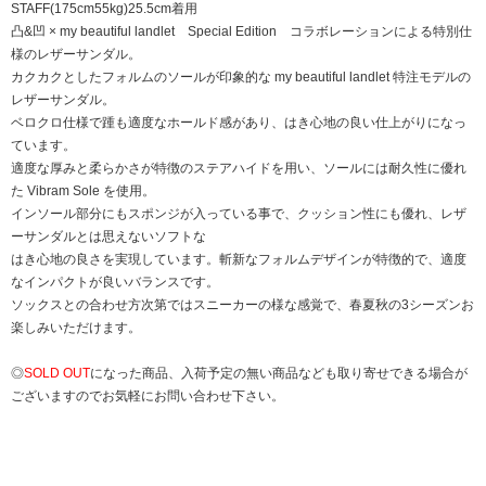
STAFF(175cm55kg)25.5cm着用
凸&凹 × my beautiful landlet Special Edition コラボレーションによる特別仕
様のレザーサンダル。
カクカクとしたフォルムのソールが印象的な my beautiful landlet 特注モデルの
レザーサンダル。
ベロクロ仕様で踵も適度なホールド感があり、はき心地の良い仕上がりになっ
ています。
適度な厚みと柔らかさが特徴のステアハイドを用い、ソールには耐久性に優れ
た Vibram Sole を使用。
インソール部分にもスポンジが入っている事で、クッション性にも優れ、レザ
ーサンダルとは思えないソフトな
はき心地の良さを実現しています。斬新なフォルムデザインが特徴的で、適度
なインパクトが良いバランスです。
ソックスとの合わせ方次第ではスニーカーの様な感覚で、春夏秋の3シーズンお
楽しみいただけます。
◎
SOLD OUT
になった商品、入荷予定の無い商品なども取り寄せできる場合が
ございますのでお気軽にお問い合わせ下さい。