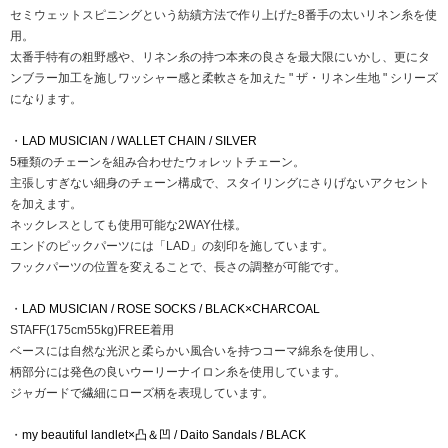
セミウェットスピニングという紡績方法で作り上げた8番手の太いリネン糸を使
用。
太番手特有の粗野感や、リネン糸の持つ本来の良さを最大限にいかし、更にタ
ンブラー加工を施しワッシャー感と柔軟さを加えた " ザ・リネン生地 " シリーズ
になります。
・
LAD MUSICIAN / WALLET CHAIN / SILVER
5種類のチェーンを組み合わせたウォレットチェーン。
主張しすぎない細身のチェーン構成で、スタイリングにさりげないアクセント
を加えます。
ネックレスとしても使用可能な2WAY仕様。
エンドのピックパーツには「LAD」の刻印を施しています。
フックパーツの位置を変えることで、長さの調整が可能です。
・
LAD MUSICIAN / ROSE SOCKS / BLACK×CHARCOAL
STAFF(175cm55kg)FREE着用
ベースには自然な光沢と柔らかい風合いを持つコーマ綿糸を使用し、
柄部分には発色の良いウーリーナイロン糸を使用しています。
ジャガードで繊細にローズ柄を表現しています。
・
my beautiful landlet×凸＆凹 / Daito Sandals / BLACK