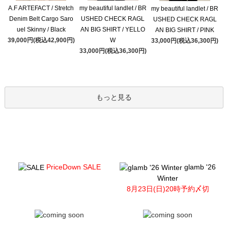
A.F ARTEFACT / Stretch
my beautiful landlet / BR
my beautiful landlet / BR
Denim Belt Cargo Saro
USHED CHECK RAGL
USHED CHECK RAGL
uel Skinny / Black
AN BIG SHIRT / YELLO
AN BIG SHIRT / PINK
39,000円(税込42,900円)
W
33,000円(税込36,300円)
33,000円(税込36,300円)
もっと見る
PriceDown SALE
glamb '26
Winter
8月23日(日)20時予約〆切