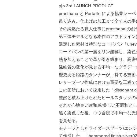
p|p 3rd LAUNCH PRODUCT
prasthana と Portaille による協
吊り込み、仕上げの加⼯まで全て⼈の⼿に
その純然たる職⼈仕事にprasthan
第三弾モデルとなる本作のアウトライン
選定した素材は特別なコードバン「uneven sk
コードバンの第⼀層をリン酸鞣し、染⾊
熱を加えることで⾰が引き締まり、⾼密
繊維質の変化が⾒せる不均⼀なグラデー
歴史ある姫路のタンナーが、持てる技術
レザーブーツ作成における重要な⼯程で
この箇所において採⽤した「dissonant offse
整然と積み上げられたヒールスタックの
それが⼼地良い違和感/美しい不調和と
⿊く染⾊した後、ロウ含浸で不均⼀な光
を⾒せる。
モチーフとしたライダースブーツ/エンジ
て作成した、「hammered finish silver92