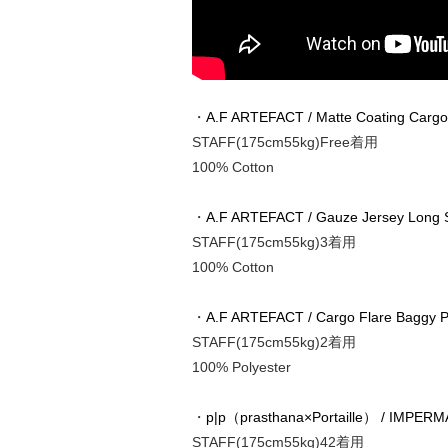
・
A.F ARTEFACT / Matte Coating Cargo 
STAFF(175cm55kg)Free着用
100% Cotton
・
A.F ARTEFACT / Gauze Jersey Long S
STAFF(175cm55kg)3着用
100% Cotton
・
A.F ARTEFACT / Cargo Flare Baggy Pa
STAFF(175cm55kg)2着用
100% Polyester
・
p|p（prasthana×Portaille） / IMP
STAFF(175cm55kg)42着用