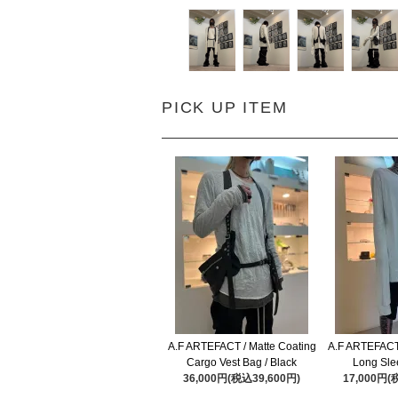
PICK UP ITEM
A.F ARTEFACT / Matte Coating
A.F ARTEFACT
Cargo Vest Bag / Black
Long Sle
36,000円(税込39,600円)
17,000円(