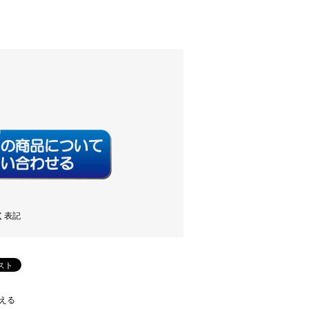
く表記
える