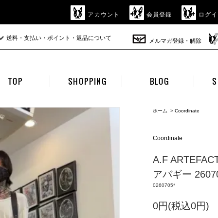
アカウント
会員登録
ログイ
送料・支払い・ポイント・返品について
メルマガ登録・解除
TOP
SHOPPING
BLOG
S
ホーム
>
Coordinate
Coordinate
A.F ARTE
アバギー 2607
0260705*
0円(税込0円)