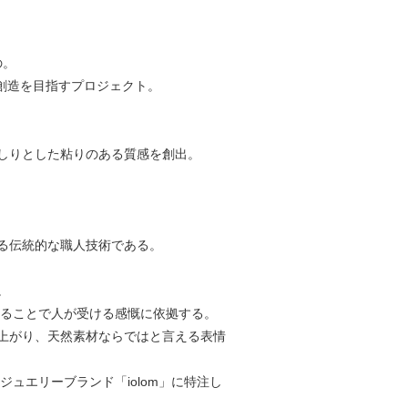
の。
値創造を⽬指すプロジェクト。
しりとした粘りのある質感を創出。
る伝統的な職⼈技術である。
。
れることで⼈が受ける感慨に依拠する。
上がり、天然素材ならではと⾔える表情
ュエリーブランド「iolom」に特注し