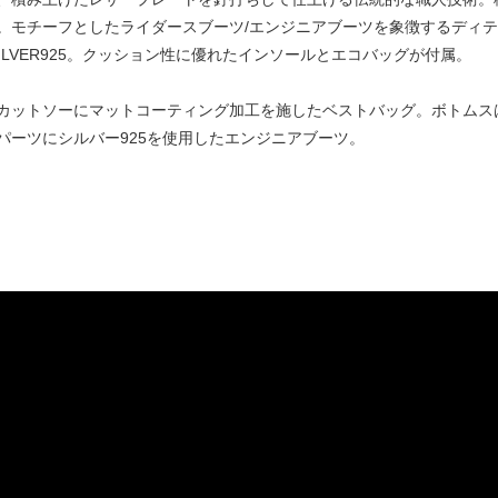
。モチーフとしたライダースブーツ/エンジニアブーツを象徴するディ
SILVER925。クッション性に優れたインソールとエコバッグが付属。
カットソーにマットコーティング加工を施したベストバッグ。ボトムス
パーツにシルバー925を使用したエンジニアブーツ。