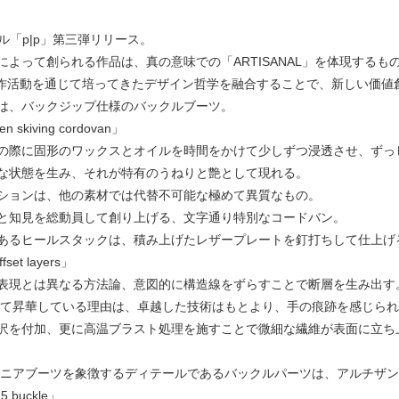
業レーベル「p|p」第三弾リリース。
よって創られる作品は、真の意味での「ARTISANAL」を体現するも
a の創作活動を通じて培ってきたデザイン哲学を融合することで、新しい価
は、バックジップ仕様のバックルブーツ。
iving cordovan」
の際に固形のワックスとオイルを時間をかけて少しずつ浸透させ、ずっ
な状態を⽣み、それが特有のうねりと艶として現れる。
ションは、他の素材では代替不可能な極めて異質なもの。
と知⾒を総動員して創り上げる、⽂字通り特別なコードバン。
あるヒールスタックは、積み上げたレザープレートを釘打ちして仕上げ
t layers」
表現とは異なる⽅法論、意図的に構造線をずらすことで断層を⽣み出す
して昇華している理由は、卓越した技術はもとより、⼿の痕跡を感じら
沢を付加、更に⾼温ブラスト処理を施すことで微細な繊維が表⾯に⽴ち
ニアブーツを象徴するディテールであるバックルパーツは、アルチザンジ
5 buckle」