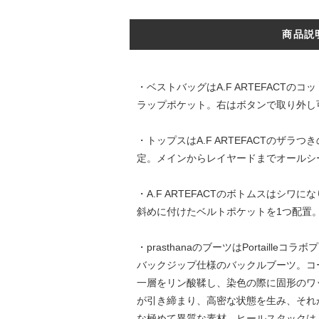
商品説
・ベストバッグはA.F ARTEFAC
ラップポケット。右はボタンで取り外し
・トップスはA.F ARTEFACTの
定。メインからレイヤードまでオールシ
・A.F ARTEFACTのボトムスは
斜めに付けたベルトポケットを1つ配置
・prasthanaのブーツはPortaill
バックジップ仕様のバックルブーツ。コ
⼀層をリン酸鞣し、染⾊の際に固形のワ
が引き締まり、⾼密な状態を⽣み、それ
な極めて異質な素材。ヒールスタックは