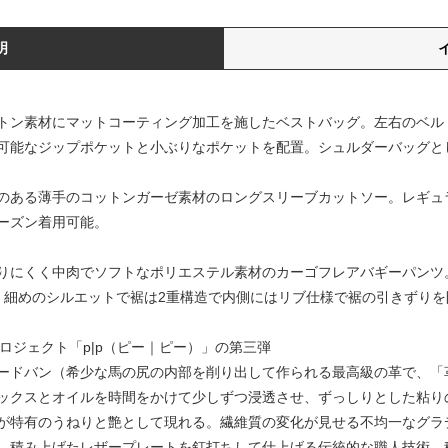
明
Tのコットン素材にマットコーティング加工を施したベストバッグ。左右の
可能なジップポケットと小ぶりなポケットを配置。シュルダーバッグと
ザラつきのある薄手のコットンガーゼ素材のロングスリーブカットソー。レ
ーズン着用可能。
シワになりにくく中肉でソフトなポリエステル素材のカーゴフレアバギーパン
。細めのシルエットで裾は2重構造で内側にはリブ仕様で裾の引きずりを
eコラボプロジェクト「p|p（ピー｜ピー）」の第三弾
ードバン（希少な馬の尻の内部を削り出して作られる最高級の革で、「
ックスとオイルを時間をかけて少しずつ浸透させ、ずっしりとした粘り
が特有のうねりと艶として現れる。繊維質の変化が⾒せる不均⼀なグラ
、積み上げたレザープレートを釘打ちして仕上げる伝統的な職⼈技術。