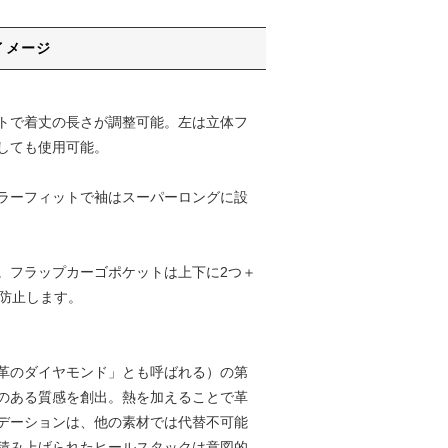
イメージ
ベルトで着丈の長さが調整可能。左は立体フ
しても使用可能。
ギュラーフィットで袖はスーパーロングに設
ツ。フラップカーゴポケットは上下に2つ＋
防止します。
革のダイヤモンド」とも呼ばれる）の第
のある質感を創出。熱を加えることで⾰
デーションは、他の素材では代替不可能
積み上げられたヒールスタックは意図的