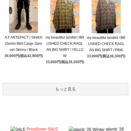
A.F ARTEFACT / Stretch
my beautiful landlet / BR
my beautiful landlet / BR
Denim Belt Cargo Saro
USHED CHECK RAGL
USHED CHECK RAGL
uel Skinny / Black
AN BIG SHIRT / YELLO
AN BIG SHIRT / PINK
39,000円(税込42,900円)
W
33,000円(税込36,300円)
33,000円(税込36,300円)
もっと見る
PriceDown SALE
glamb '26