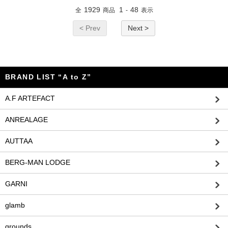
1929
1
48
全
商品
-
表示
< Prev
Next >
BRAND LIST “A to Z”
A.F ARTEFACT
ANREALAGE
AUTTAA
BERG-MAN LODGE
GARNI
glamb
grounds