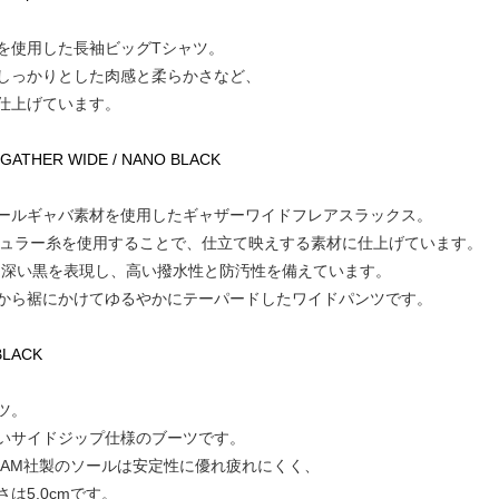
を使用した長袖ビッグTシャツ。
しっかりとした肉感と柔らかさなど、
仕上げています。
 GATHER WIDE / NANO BLACK
ールギャバ素材を使用したギャザーワイドフレアスラックス。
レギュラー糸を使用することで、仕立て映えする素材に仕上げています。
でより深い黒を表現し、高い撥水性と防汚性を備えています。
から裾にかけてゆるやかにテーパードしたワイドパンツです。
BLACK
ツ。
いサイドジップ仕様のブーツです。
RAM社製のソールは安定性に優れ疲れにくく、
は5.0cmです。