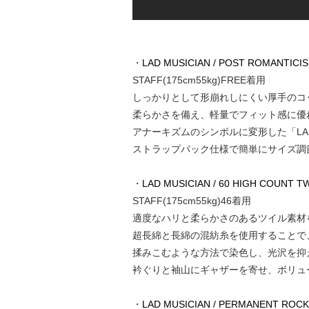
・
LAD MUSICIAN / POST ROMANTICIS
STAFF(175cm55kg)FREE着用
しっかりとして形崩れしにくい厚手のコ
柔らかさを備え、軽量でフィット感に優
アナーキズムのシンボルに変形した「LAD
ストラップバック仕様で簡単にサイズ調
・
LAD MUSICIAN / 60 HIGH COUNT TW
STAFF(175cm55kg)46着用
適度なハリと柔らかさのあるツイル素材を
超長綿と長綿の混紡糸を使用することで
揉みこむような方法で染色し、光沢を抑
衿ぐりと袖山にギャザーを寄せ、ボリュ
・
LAD MUSICIAN / PERMANENT ROCKER