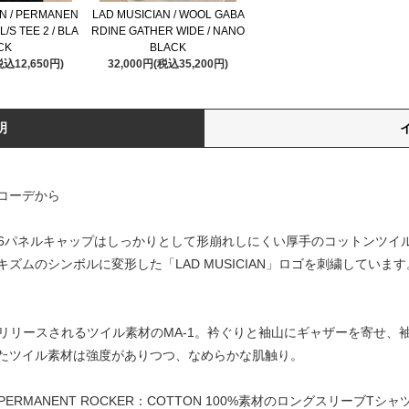
AN / PERMANEN
LAD MUSICIAN / WOOL GABA
L/S TEE 2 / BLA
RDINE GATHER WIDE / NANO
CK
BLACK
税込12,650円)
32,000円(税込35,200円)
明
コーデから
番の形の6パネルキャップはしっかりとして形崩れしにくい厚手のコットンツ
ズムのシンボルに変形した「LAD MUSICIAN」ロゴを刺繍してい
期的にリリースされるツイル素材のMA-1。衿ぐりと袖山にギャザーを寄せ
たツイル素材は強度がありつつ、なめらかな肌触り。
のPERMANENT ROCKER：COTTON 100%素材のロングスリー