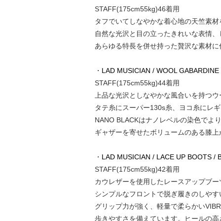
STAFF(175cm55kg)46着用
タフでいてしなやかな着心地の天竺素材
自然な光沢と目の立ったきれいな表情、
あらゆる特長を併せ持った贅沢な素材に
・
LAD MUSICIAN / WOOL GABARDINE
STAFF(175cm55kg)44着用
上品な光沢としなやかな風合いを持つウ
タテ糸にスーパー130s糸、ヨコ糸に
NANO BLACKはナノレベルの染色
ギャザーを寄せたボリュームのある膝上
・
LAD MUSICIAN / LACE UP BOOTS / 
STAFF(175cm55kg)42着用
カウレザーを使用したレースアップブー
シンプルなフロントで脱ぎ履きのしやす
グリップ力が強く、軽量で柔らかいVIB
歩きやすさを備えています。ヒールの高さ