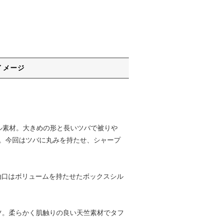
イメージ
イル素材。大きめの形と長いツバで被りや
ます。今回はツバに丸みを持たせ、シャープ
、袖口はボリュームを持たせたボックスシル
ブTシャツ。柔らかく肌触りの良い天竺素材でタフ