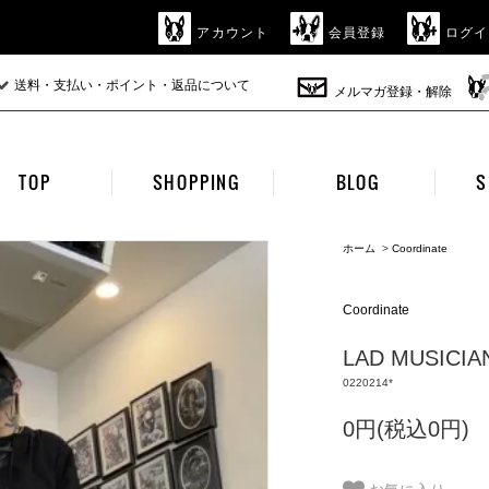
アカウント
会員登録
ログイ
送料・支払い・ポイント・返品について
メルマガ登録・解除
TOP
SHOPPING
BLOG
S
ホーム
>
Coordinate
Coordinate
LAD MUSICIA
0220214*
0円(税込0円)