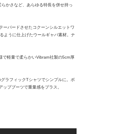
柔らかさなど、あらゆる特長を併せ持っ
かにテーパードさせたコクーンシルエットワ
するように仕上げたウールギャバ素材。ナ
で軽量で柔らかいVibram社製の5cm厚
象のグラフィックTシャツでシンプルに。ボ
アップブーツで重量感をプラス。