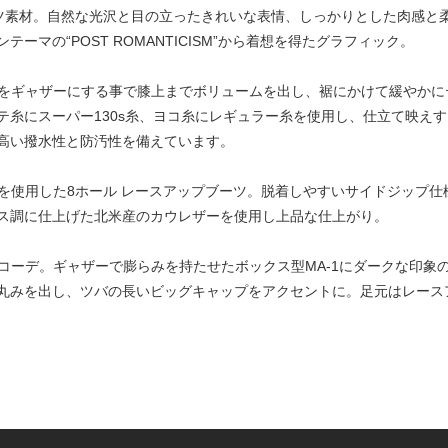
ツ素材。自然な光沢と目の立ったきれいな表情、しっかりとした肉感と
マの“POST ROMANTICISM”から着想を得たグラフィック。
ック部分をギャザーにする事で膝上までボリュームを出し、裾にかけて緩や
テ糸にスーパー130s糸、ヨコ糸にレギュラー糸を使用し、仕立て映え
高い撥水性と防汚性を備えています。
レザーを使用した8ホール レースアップブーツ。脱着しやすいサイドジップ仕様
ス調に仕上げた北米産のカウレザーを使用し上品な仕上がり。
ラックコーデ。ギャザーで膨らみを持たせたボックス型MA-1にダークな印
丸みを出し、ツバの長いビッグキャップをアクセントに。足元はレース