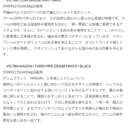
・
VICTIM / LOW GAUGE KNIT / GRAY
STAFF(175cm55kg)2着用
手編みのような1ゲージの糸で編んだショート丈のニット。
ウール100%で作られており、その自然な温かさと柔らかな質感が特徴です。ウ
ールの特性である保温性や通気性を活かし、寒い季節にも快適に着用できるア
イテムです。さらに、1ゲージという太めの糸を使用することで、しっかりとし
た密度感と立体感が生まれ、編み目が際立つデザインになっています。ドロッ
プショルダーとボリュームのある袖を加えることで、さらにリラックス感とト
レンド感を強調し、スタイリッシュでありながらも温かみのある印象を与えま
す。
・
VICTIM×HAGUN / TORN PIPE DENIM PANTS / BLACK
STAFF(175cm55kg)3着用
デニムブランド「HAGUN」と作成したデニムパンツ。
独特なバギーシルエットと裾に向かって広がるデザインが特徴で、シンプルな
コーディネートに合わせても強いインパクトを与えるアイテムです。重心を裾
側に持たせることで、腰回りをすっきりと見せつつ、足長効果を実現。シンプ
ルなトップスと合わせるだけで、十分に存在感を放ちます。一本一本、職人の
手作業により、まるでヴィンテージのようなアタリや色落ちが施されて独自の
風合いと個性が生まれ、他のデニムとは一線を画す仕上がりに。デニムの経年
変化を楽しめる一品です。