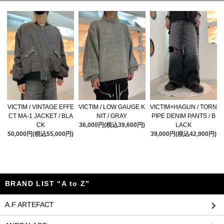
VICTIM / VINTAGE EFFE
VICTIM / LOW GAUGE K
VICTIM×HAGUN / TORN
CT MA-1 JACKET / BLA
NIT / GRAY
PIPE DENIM PANTS / B
CK
36,000円(税込39,600円)
LACK
50,000円(税込55,000円)
39,000円(税込42,900円)
BRAND LIST “A to Z”
A.F ARTEFACT