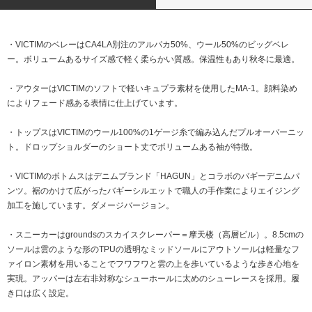
・VICTIMのベレーはCA4LA別注のアルパカ50%、ウール50%のビッグベレ
ー。ボリュームあるサイズ感で軽く柔らかい質感。保温性もあり秋冬に最適。
・アウターはVICTIMのソフトで軽いキュプラ素材を使用したMA-1。顔料染め
によりフェード感ある表情に仕上げています。
・トップスはVICTIMのウール100%の1ゲージ糸で編み込んだプルオーバーニッ
ト。ドロップショルダーのショート丈でボリュームある袖が特徴。
・VICTIMのボトムスはデニムブランド「HAGUN」とコラボのバギーデニムパ
ンツ。裾のかけて広がったバギーシルエットで職人の手作業によりエイジング
加工を施しています。ダメージバージョン。
・スニーカーはgroundsのスカイスクレーパー＝摩天楼（高層ビル）。8.5cmの
ソールは雲のような形のTPUの透明なミッドソールにアウトソールは軽量なフ
ァイロン素材を用いることでフワフワと雲の上を歩いているような歩き心地を
実現。アッパーは左右非対称なシューホールに太めのシューレースを採用。履
き口は広く設定。