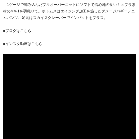
・1ゲージで編み込んだプルオーバーニットにソフトで着心地の良いキュプラ素
材のMA-1を羽織りで。ボトムスはエイジング加工を施したダメージバギーデニ
ムパンツ。足元はスカイスクレーパーでインパクトをプラス。
■
ブログはこちら
■
インスタ動画はこちら