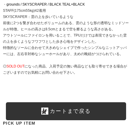
・
grounds / SKYSCRAPER / BLACK TEAL×BLACK
STAFF(175cm55kg)42着用
SKYSCRAPER：雲の上を歩いているような
前後に2つを繋ぎ合わせたボリュームのある、雲のような形の透明なミッドソー
ルが特徴。ヒールの高さは8.5cmとまるで空を擦るような高さがある。
アウトソールにファイロンを用いることで、TPUだけでは表現できなかった雲
の上を歩くようなフワフワとした歩き心地をデザインした。
特徴的なソールに合わせて大きめなシェイプで作ったシンプルなニットアッパ
ーには、左右非対称なシューホールがあり、太めの靴紐がつけられている。
◎
SOLD OUT
になった商品、入荷予定の無い商品なども取り寄せできる場合が
ございますのでお気軽にお問い合わせ下さい。
カートまで戻る
PICK UP ITEM