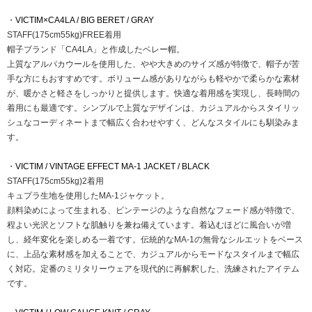
・
VICTIM×CA4LA / BIG BERET / GRAY
STAFF(175cm55kg)FREE着用
帽子ブランド「CA4LA」と作成したベレー帽。
上質なアルパカウールを使用した、やや大きめのサイズ感が特徴で、帽子が苦
手な方にもおすすめです。ボリューム感がありながらも軽やかで柔らかな素材
が、暖かさと軽さをしっかりと提供します。快適な着用感を実現し、長時間の
着用にも最適です。シンプルで上質なデザインは、カジュアルからスタイリッ
シュなコーディネートまで幅広く合わせやすく、どんなスタイルにも馴染みま
す。
・
VICTIM / VINTAGE EFFECT MA-1 JACKET / BLACK
STAFF(175cm55kg)2着用
キュプラ生地を使用したMA-1ジャケット。
顔料染めによって生まれる、ビンテージのような自然なフェード感が特徴で、
程よい光沢とソフトな肌触りを兼ね備えています。着込むほどに風合いが増
し、経年変化を楽しめる一着です。伝統的なMA-1の無骨なシルエットをベース
に、上品な素材感を加えることで、カジュアルからモードなスタイルまで幅広
く対応。定番のミリタリーウェアを現代的に再解釈した、洗練されたアイテム
です。