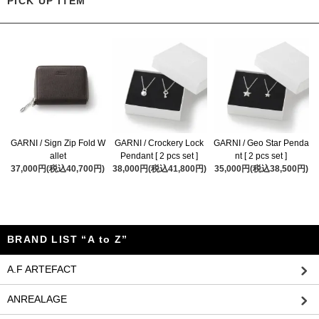
PICK UP ITEM
GARNI / Sign Zip Fold W
GARNI / Crockery Lock
GARNI / Geo Star Penda
allet
Pendant [ 2 pcs set ]
nt [ 2 pcs set ]
37,000円(税込40,700円)
38,000円(税込41,800円)
35,000円(税込38,500円)
BRAND LIST “A to Z”
A.F ARTEFACT
ANREALAGE