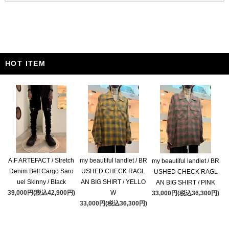
HOT ITEM
A.F ARTEFACT / Stretch
my beautiful landlet / BR
my beautiful landlet / BR
Denim Belt Cargo Saro
USHED CHECK RAGL
USHED CHECK RAGL
uel Skinny / Black
AN BIG SHIRT / YELLO
AN BIG SHIRT / PINK
39,000円(税込42,900円)
W
33,000円(税込36,300円)
33,000円(税込36,300円)