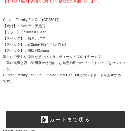
【取り寄せ商品】の場合は後ほど、納期をご連絡いたします。
Curved Eternity Ear Cuff (GP25017)
【素材】：SV925、天然石
【カラー】：Silver × Clear
【スペック】：高さ3.3mm
【スペック】：縦2mm×横2mm (天然石)
【スペック】：開口部3.4mm
滑らかで美しい曲線を描いたエタニティータイプのイヤーカフ。
「強い光沢と高い透明度が特徴的」な無色透明のホワイトトパーズをセッティ
ング。
Curved Eternity Ear Cuff、Curved Frost Ear Cuffとのレイヤードもおすすめ
です。
カートまで戻る