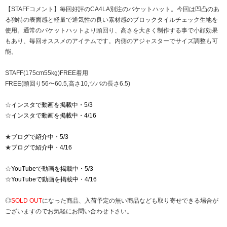
【STAFFコメント】毎回好評のCA4LA別注のバケットハット。今回は凹凸のあ
る独特の表面感と軽量で通気性の良い素材感のブロックタイルチェック生地を
使用。通常のバケットハットより頭回り、高さを大きく制作する事で小顔効果
もあり、毎回オススメのアイテムです。内側のアジャスターでサイズ調整も可
能。
STAFF(175cm55kg)FREE着用
FREE(頭回り56〜60.5,高さ10,ツバの長さ6.5)
☆
インスタで動画を掲載中・5/3
☆
インスタで動画を掲載中・4/16
★
ブログで紹介中・5/3
★
ブログで紹介中・4/16
☆
YouTubeで動画を掲載中・5/3
☆
YouTubeで動画を掲載中・4/16
◎
SOLD OUT
になった商品、入荷予定の無い商品なども取り寄せできる場合が
ございますのでお気軽にお問い合わせ下さい。