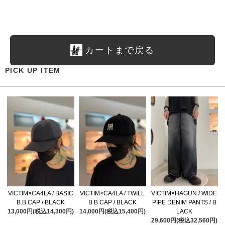
カートまで戻る
PICK UP ITEM
VICTIM×CA4LA / BASIC
VICTIM×CA4LA / TWILL
VICTIM×HAGUN / WIDE
B.B CAP / BLACK
B.B CAP / BLACK
PIPE DENIM PANTS / B
13,000円(税込14,300円)
14,000円(税込15,400円)
LACK
29,600円(税込32,560円)