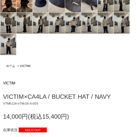
ホーム
>
VICTIM
VICTIM
VICTIM×CA4LA / BUCKET HAT / NAVY
VTM0126-VTM-26-A-003
14,000円(税込15,400円)
在庫状況
SOLD OUT