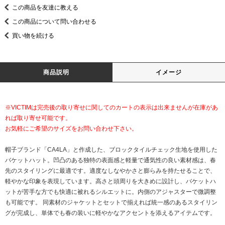
この商品を友達に教える
この商品について問い合わせる
買い物を続ける
商品説明
イメージ
※VICTIMは完売後の取り寄せに関してのカートの表示は出来ませんが在庫があ
れば取り寄せ可能です。
お気軽にご希望のサイズをお問い合わせ下さい。
帽子ブランド「CA4LA」と作成した、ブロックタイルチェック生地を使用した
バケットハット。凹凸のある独特の表面感と軽量で通気性の良い素材感は、春
先のスタイリングに最適です。適度なしなやかさと膨らみを持たせることで、
軽やかな印象を表現しています。高さと頭周りを大きめに設計し、バケットハ
ットが苦手な方でも快適に被れるシルエットに。内側のアジャスターで微調整
も可能です。 同素材のジャケットとセットで揃えれば統一感のあるスタイリン
グが完成し、単体でも春の装いに軽やかなアクセントを添えるアイテムです。