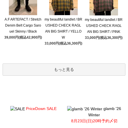
A.F ARTEFACT / Stretch
my beautiful landlet / BR
my beautiful landlet / BR
Denim Belt Cargo Saro
USHED CHECK RAGL
USHED CHECK RAGL
uel Skinny / Black
AN BIG SHIRT / YELLO
AN BIG SHIRT / PINK
39,000円(税込42,900円)
W
33,000円(税込36,300円)
33,000円(税込36,300円)
もっと見る
PriceDown SALE
glamb '26
Winter
8月23日(日)20時予約〆切