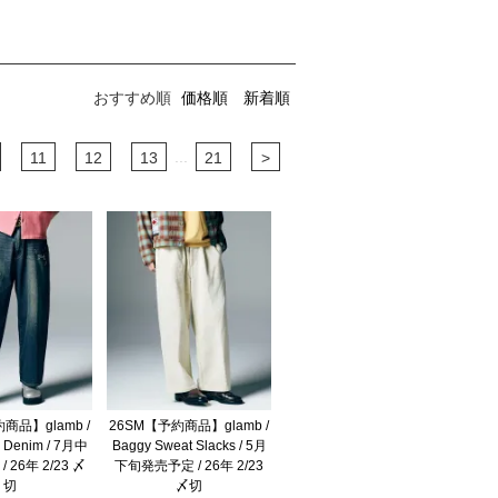
おすすめ順
価格順
新着順
...
11
12
13
21
>
商品】glamb /
26SM【予約商品】glamb /
e Denim / 7月中
Baggy Sweat Slacks / 5月
 26年 2/23 〆
下旬発売予定 / 26年 2/23
切
〆切