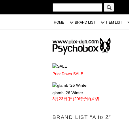
HOME
BRAND LIST
ITEM LIST
PriceDown SALE
glamb '26 Winter
8月23日(日)20時予約〆切
BRAND LIST “A to Z”