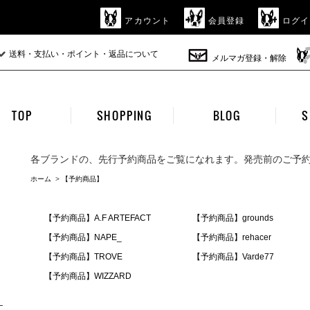
アカウント
会員登録
ログイ
送料・支払い・ポイント・返品について
メルマガ登録・解除
TOP
SHOPPING
BLOG
S
各ブランドの、先行予約商品をご覧になれます。発売前のご予
ホーム
>
【予約商品】
【予約商品】A.F ARTEFACT
【予約商品】grounds
【予約商品】NAPE_
【予約商品】rehacer
【予約商品】TROVE
【予約商品】Varde77
【予約商品】WIZZARD