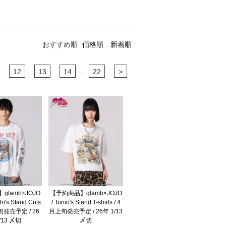
おすすめ順
価格順
新着順
...
12
13
14
22
>
glamb×JOJO
【予約商品】glamb×JOJO
shi's Stand Cuts
/ Tonio's Stand T-shirts / 4
上旬発売予定 / 26
月上旬発売予定 / 26年 1/13
/13 〆切
〆切