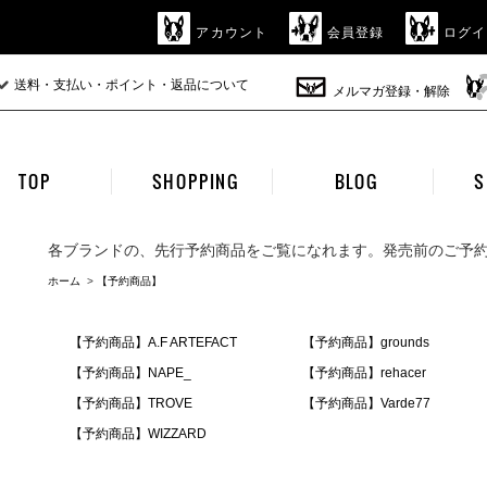
アカウント
会員登録
ログイ
送料・支払い・ポイント・返品について
メルマガ登録・解除
TOP
SHOPPING
BLOG
S
各ブランドの、先行予約商品をご覧になれます。発売前のご予
ホーム
>
【予約商品】
【予約商品】A.F ARTEFACT
【予約商品】grounds
【予約商品】NAPE_
【予約商品】rehacer
【予約商品】TROVE
【予約商品】Varde77
【予約商品】WIZZARD