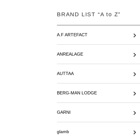
BRAND LIST “A to Z”
A.F ARTEFACT
ANREALAGE
AUTTAA
BERG-MAN LODGE
GARNI
glamb