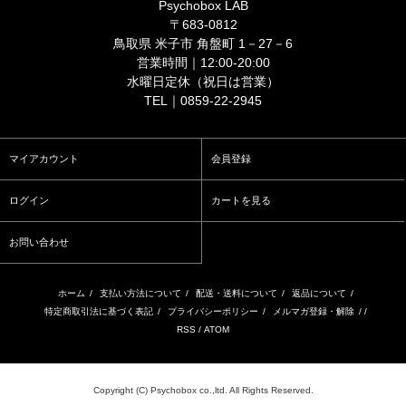
Psychobox LAB
〒683-0812
鳥取県 米子市 角盤町 1－27－6
営業時間｜12:00-20:00
水曜日定休（祝日は営業）
TEL｜0859-22-2945
マイアカウント
会員登録
ログイン
カートを見る
お問い合わせ
ホーム
/
支払い方法について
/
配送・送料について
/
返品について
/
特定商取引法に基づく表記
/
プライバシーポリシー
/
メルマガ登録・解除
/ /
RSS
/
ATOM
Copyright (C) Psychobox co.,ltd. All Rights Reserved.