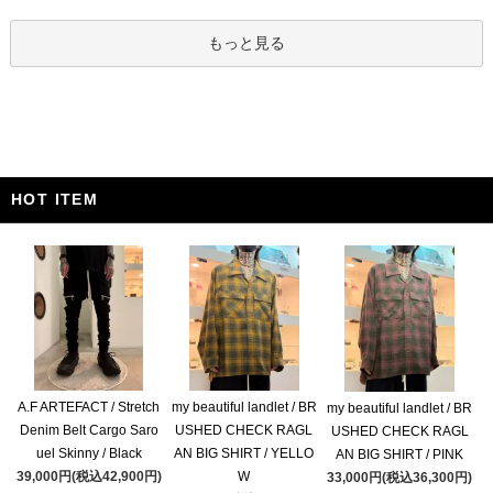
もっと見る
HOT ITEM
A.F ARTEFACT / Stretch
my beautiful landlet / BR
my beautiful landlet / BR
Denim Belt Cargo Saro
USHED CHECK RAGL
USHED CHECK RAGL
uel Skinny / Black
AN BIG SHIRT / YELLO
AN BIG SHIRT / PINK
39,000円(税込42,900円)
W
33,000円(税込36,300円)