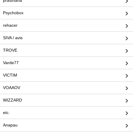
prasthana
Psychobox
rehacer
SIVA / avis
TROVE
Varde77
VICTIM
VOAAOV
WIZZARD
etc.
Anapau