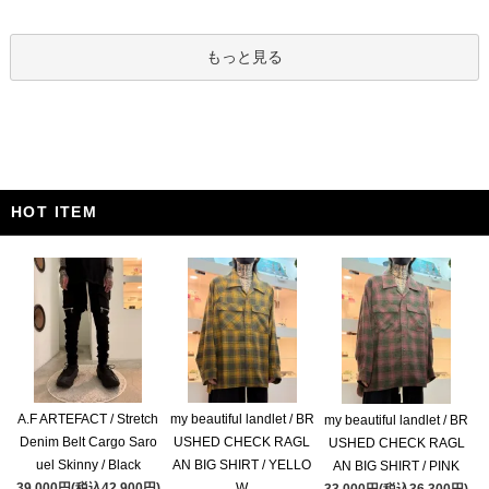
もっと見る
HOT ITEM
A.F ARTEFACT / Stretch
my beautiful landlet / BR
my beautiful landlet / BR
Denim Belt Cargo Saro
USHED CHECK RAGL
USHED CHECK RAGL
uel Skinny / Black
AN BIG SHIRT / YELLO
AN BIG SHIRT / PINK
39,000円(税込42,900円)
W
33,000円(税込36,300円)