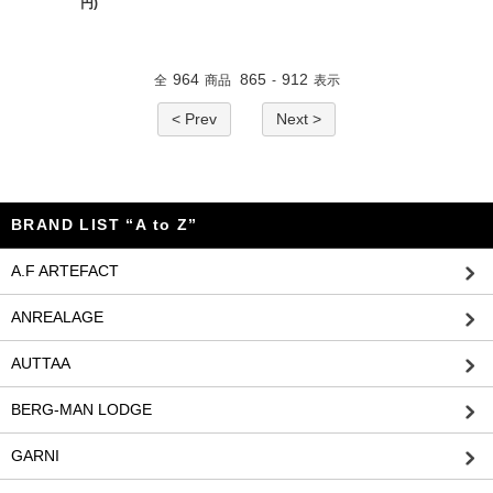
円)
964
865
912
全
商品
-
表示
< Prev
Next >
BRAND LIST “A to Z”
A.F ARTEFACT
ANREALAGE
AUTTAA
BERG-MAN LODGE
GARNI