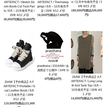
e / 11月中旬発売予定 / 2
ARTEFACT / Stretch De
ARTEFACT / Thermaleg
6年 8/23 〆切
nim Boots Cut Tuck Pan
gings / 8月～10月発売予
190,000円(税込209,000
ts / 8月～10月発売予定 /
定 / 26年 4/12 〆切
円)
26年 4/12 〆切
16,000円(税込17,600円)
36,000円(税込39,600円)
prasthana / 2024AW / 会
員限定で公開中 / 24年 5/
6 〆切
26AW【予約商品】A.F
0円(税込0円)
ARTEFACT / Long Leng
26AW【予約商品】A.F
th Knit Tank Top / 8月～
ARTEFACT×Portaille / G
10月発売予定 / 26年 4/1
oat Leather Boots / 9月
2 〆切
～11月発売予定 / 26年
14,000円(税込15,400円)
4/12 〆切
110,000円(税込121,000