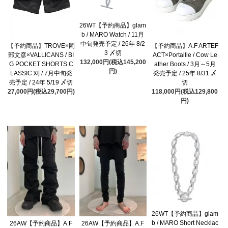
26WT【予約商品】glam
b / MARO Watch / 11月
中旬発売予定 / 26年 8/2
【予約商品】TROVE×岡
【予約商品】A.F ARTEF
3 〆切
部文彦×VALLICANS / BI
ACT×Portaille / Cow Le
132,000円(税込145,200
G POCKET SHORTS C
ather Boots / 3月～5月
円)
LASSIC 刈 / 7月中旬発
発売予定 / 25年 8/31 〆
売予定 / 24年 5/19 〆切
切
27,000円(税込29,700円)
118,000円(税込129,800
円)
26WT【予約商品】glam
b / MARO Short Necklac
26AW【予約商品】A.F
26AW【予約商品】A.F