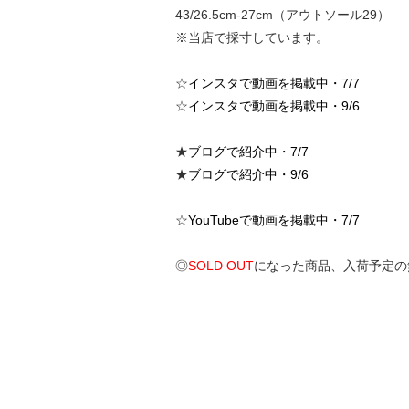
43/26.5cm-27cm（アウトソール29）
※当店で採寸しています。
☆
インスタで動画を掲載中・7/7
☆
インスタで動画を掲載中・9/6
★
ブログで紹介中・7/7
★
ブログで紹介中・9/6
☆
YouTubeで動画を掲載中・7/7
◎
SOLD OUT
になった商品、入荷予定の