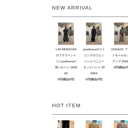
NEW ARRIVAL
LAD MUSICIAN
prasthanaのスト
VOAAOV 
のフラワーシャ
リングロウエッ
トモールセ
ツにprathanaの
ジシャツにニー
アップ 2608
袴バルーン 2608
タックパンツ 26
0円(税込0
06
0804
0円(税込0円)
0円(税込0円)
HOT ITEM