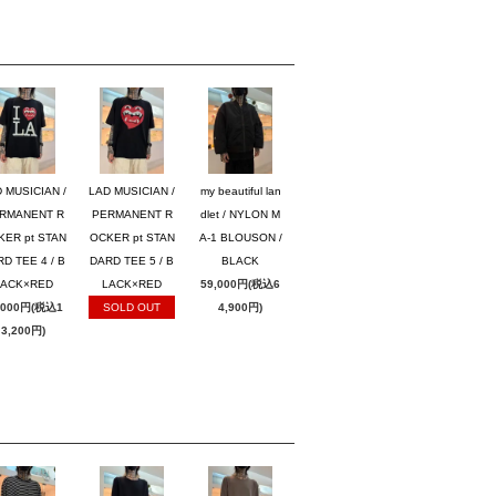
 MUSICIAN /
LAD MUSICIAN /
my beautiful lan
RMANENT R
PERMANENT R
dlet / NYLON M
KER pt STAN
OCKER pt STAN
A-1 BLOUSON /
D TEE 4 / B
DARD TEE 5 / B
BLACK
LACK×RED
LACK×RED
59,000円(税込6
,000円(税込1
SOLD OUT
4,900円)
3,200円)