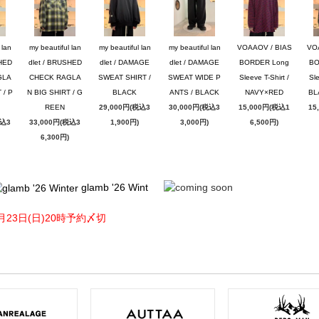
 lan
my beautiful lan
my beautiful lan
my beautiful lan
VOAAOV / BIAS
VO
SHED
dlet / BRUSHED
dlet / DAMAGE
dlet / DAMAGE
BORDER Long
BO
GLA
CHECK RAGLA
SWEAT SHIRT /
SWEAT WIDE P
Sleeve T-Shirt /
Sle
 / P
N BIG SHIRT / G
BLACK
ANTS / BLACK
NAVY×RED
BL
REEN
29,000円(税込3
30,000円(税込3
15,000円(税込1
15
税込3
33,000円(税込3
1,900円)
3,000円)
6,500円)
6,300円)
glamb '26 Wint
月23日(日)20時予約〆切