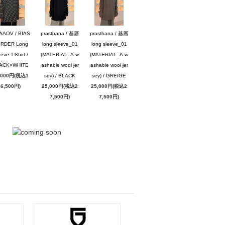
AAOV / BIAS
prasthana / 基層
prasthana / 基層
RDER Long
long sleeve_01
long sleeve_01
eve T-Shirt /
(MATERIAL_A:w
(MATERIAL_A:w
ACK×WHITE
ashable wool jer
ashable wool jer
,000円(税込1
sey) / BLACK
sey) / GREIGE
6,500円)
25,000円(税込2
25,000円(税込2
7,500円)
7,500円)