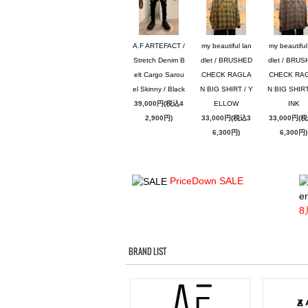
A.F ARTEFACT /
my beautiful lan
my beautiful
Stretch Denim B
dlet / BRUSHED
dlet / BRU
elt Cargo Sarou
CHECK RAGLA
CHECK RA
el Skinny / Black
N BIG SHIRT / Y
N BIG SHIRT
39,000円(税込4
ELLOW
INK
2,900円)
33,000円(税込3
33,000円(
6,300円)
6,300円)
PriceDown SALE
er
8
BRAND LIST