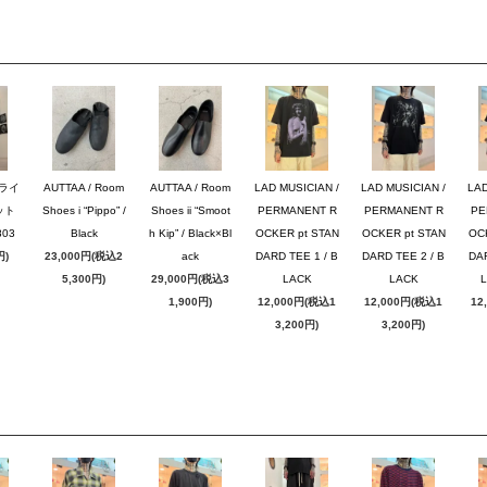
ブライ
AUTTAA / Room
AUTTAA / Room
LAD MUSICIAN /
LAD MUSICIAN /
LAD
ット
Shoes i “Pippo” /
Shoes ii “Smoot
PERMANENT R
PERMANENT R
PE
03
Black
h Kip” / Black×Bl
OCKER pt STAN
OCKER pt STAN
OC
円)
23,000円(税込2
ack
DARD TEE 1 / B
DARD TEE 2 / B
DAR
5,300円)
29,000円(税込3
LACK
LACK
1,900円)
12,000円(税込1
12,000円(税込1
12
3,200円)
3,200円)