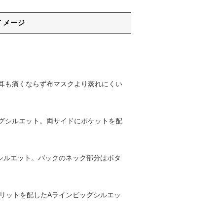
イメージ
耳も痛くならず布マスクより蒸れにくい
グシルエット。両サイドにポケットを配
グシルエット。バックのネック部分はボタ
スリットを配したAラインビッグシルエッ