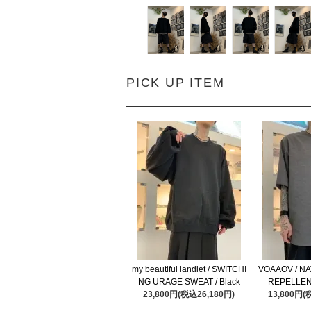
PICK UP ITEM
my beautiful landlet / SWITCHI
VOAAOV / N
NG URAGE SWEAT / Black
REPELLENT
23,800円(税込26,180円)
13,800円(