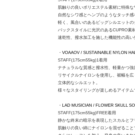
肌触りの良いポリエステル素材に特殊な
自然なシワ感とヘンプのようなタッチ感
軽く、風合いのあるビッグシルエットの
バックスタイルに光沢のあるCUPRO素
速乾性、撥水加工を施した機能性の高い
・
VOAAOV / SUSTAINABLE NYLON HALF
STAFF(175cm55kg)1着用
ナチュラルな質感と撥水性、軽量かつ強
リサイクルナイロンを使用し、裾幅を広
立体的なシルエット。
様々なスタイリングが楽しめるアイテム
・
LAD MUSICIAN / FLOWER SKULL SO
STAFF(175cm55kg)FREE着用
静かな終末の暗示を表現したスカルとフ
肌触りの良い綿にナイロンを混ぜること