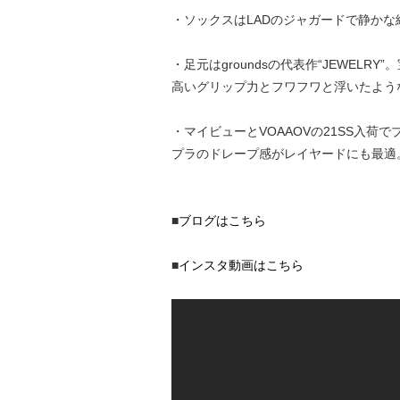
・ソックスはLADのジャガードで静か
・足元はgroundsの代表作“JEWE
高いグリップ力とフワフワと浮いたよう
・マイビューとVOAAOVの21SS入
プラのドレープ感がレイヤードにも最適
■
ブログはこちら
■
インスタ動画はこちら