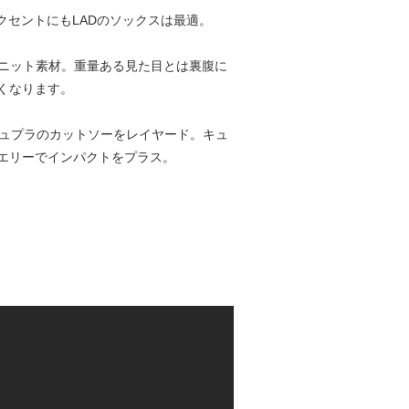
クセントにもLADのソックスは最適。
ルのニット素材。重量ある見た目とは裏腹に
くなります。
キュプラのカットソーをレイヤード。キュ
エリーでインパクトをプラス。