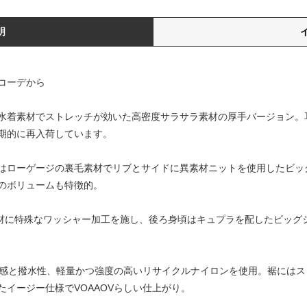
明
コーデから
の水着素材でストレッチが効いた高密度サラサラ素材の厚手バージョン。
期的に再入荷しています。
はローゲージの裏毛素材でリブとサイドに異素材ニットを使用したビッ
のボリュームも特徴的。
ル素材に特殊なワッシャー加工を施し、後ろ身頃はキュプラを配したビッ
な質感と撥水性、軽量かつ強度の高いリサイクルナイロンを使用。裾には
イージー仕様でVOAAOVらしい仕上がり。