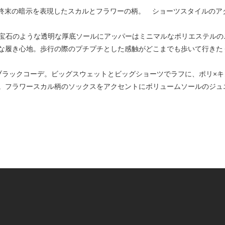
な終末の暗示を表現したスカルとフラワーの柄。 ショーツスタイルのア
LRY”。宝石のような透明な厚底ソールにアッパーはミニマルなポリエステ
な履き心地。歩行の際のプチプチとした感触がどこまでも歩いて行きた
荷でブラックコーデ。ビッグスウェットとビッグショーツでラフに、ポリ×
。フラワースカル柄のソックスをアクセントにボリュームソールのジュ