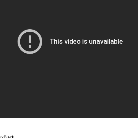
k×Black