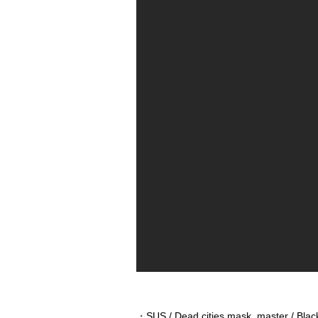
・
SUS / Dead cities mask_master / Blac