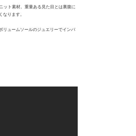
ルのニット素材。重量ある見た目とは裏腹に
くなります。
ボリュームソールのジュエリーでインパ