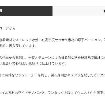
明
コーデから
の水着素材でストレッチが効いた高密度サラサラ素材の厚手バージョン。
期的に再入荷しています。
ンの作品から着想し、手錠とチェーンによる抽象的な柄を極細糸で繊細に
い風合いで心地よい肌触りに仕上げています。
ル素材に特殊なワッシャー加工を施し、後ろ身頃はキュプラを配したビッ
いたツイル素材のワイドチノパンツ。ワンタックを設けてウエストから膝