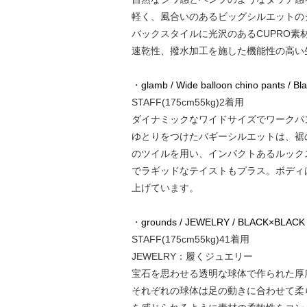
軽く、風合いのあるビッグシルエットの
バックスタイルに光沢のあるCUPRO素
速乾性、撥水加工を施した機能性の高い
・
glamb / Wide balloon chino pants / Bl
STAFF(175cm55kg)2着用
ダイナミックなワイドサイズでワークパンツを
ゆとりをつけたバギーシルエットは、裾
のツイルを用い、インパクトあるルック
でラギッドなテイストもプラス。ボディ
上げています。
・
grounds / JEWELRY / BLACK×BLACK
STAFF(175cm55kg)41着用
JEWELRY：履くジュエリー
宝石を思わせる透明な球体で作られた厚
それぞれの球体は足の動きに合わせて柔