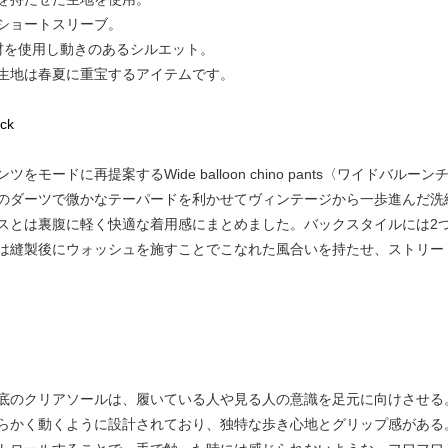
ショートスリーブ。
材を使用し動きのあるシルエット。
生地は春夏に重宝するアイテムです。
ack
モードに再提案するWide balloon chino pants〈ワイドバ
のダーツで微かなテーパードを利かせてヴィンテージから一歩進んだ洗
スとは裏腹に軽く快適な着用感にまとめました。バックスタイルには2
は縫製後にウォッシュを施すことでこなれた風合いを持たせ、ストリー
底のクリアソールは、履いている人や見る人の意識を足元に向けさせる
らかく動くように設計されており、独特な歩き心地とグリップ感がある