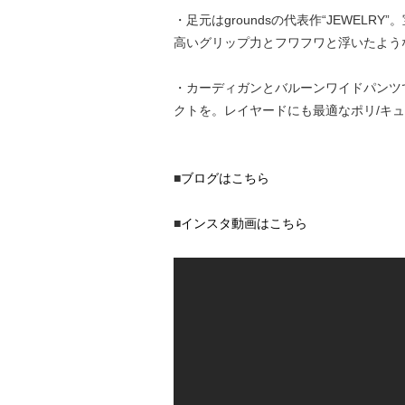
・足元はgroundsの代表作“JEWE
高いグリップ力とフワフワと浮いたよう
・カーディガンとバルーンワイドパンツ
クトを。レイヤードにも最適なポリ/キ
■
ブログはこちら
■
インスタ動画はこちら