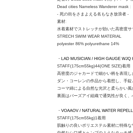
Dead cities Nameless Wanderer mask :
- 死の街をさまよえる名もなき放浪者 -
素材:
水着素材でストレッチが効いた高密度サ
STRECH SWIM WEAR MATERIAL
polyester 86% polyurethane 14%
・
LAD MUSICIAN / HIGH GAUGE WJQ 
STAFF(175cm55kg)44(ONE SIZE)着用
高密度のジャカードで細かい柄を表現し
ダン・コーレンの作品から着想し、手錠
コーマ綿による自然な光沢と柔らかい風
裏面はバーズアイ組織で通気性が良く、
・
VOAAOV / NATURAL WATER REPELLE
STAFF(175cm55kg)1着用
肌触りの良いポリエステル素材に特殊な
自然なシワ感とヘンプのようなタッチ感