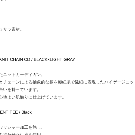
ラサラ素材。
KNIT CHAIN CD / BLACK×LIGHT GRAY
たニットカーディガン。
とチェーンによる抽象的な柄を極細糸で繊細に表現したハイゲージニッ
合いを持っています。
心地よい肌触りに仕上げています。
NT TEE / Black
ワッシャー加工を施し、
を持たせた生地を使用。