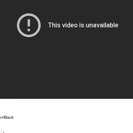
k×Black
ジョン。