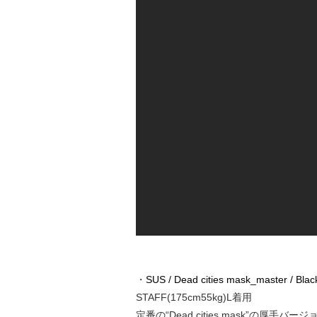
・
SUS / Dead cities mask_master / Blac
STAFF(175cm55kg)L着用
定番の“Dead cities mask”の厚手バー