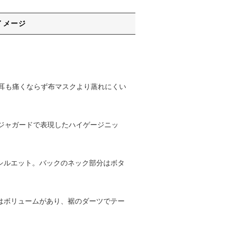
イメージ
耳も痛くならず布マスクより蒸れにくい
ジャガードで表現したハイゲージニッ
グシルエット。バックのネック部分はボタ
下はボリュームがあり、裾のダーツでテー