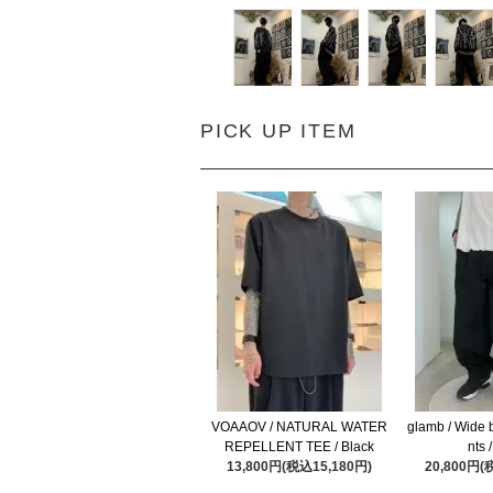
PICK UP ITEM
VOAAOV / NATURAL WATER
glamb / Wide 
REPELLENT TEE / Black
nts 
13,800円(税込15,180円)
20,800円(