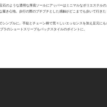
LRY”。宝石のような透明な厚底ソールにアッパーはミニマルなポリエステ
な履き心地。歩行の際のプチプチとした感触がどこまでも歩いて行きた
でシンプルに。手錠とチェーン柄で荒々しいエッセンスを加え足元にも
ュプラのショートスリーブもバックスタイルのポイントに。