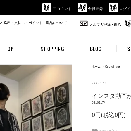
アカウント
会員登録
ログイ
送料・支払い・ポイント・返品について
メルマガ登録・解除
TOP
SHOPPING
BLOG
S
ホーム
>
Coordinate
Coordinate
インスタ動画から
0210117*
0円(税込0円)