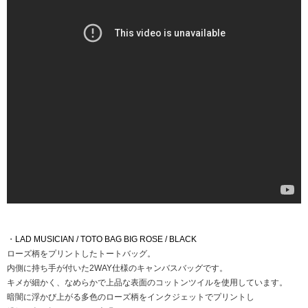
・
LAD MUSICIAN / TOTO BAG BIG ROSE / BLACK
ローズ柄をプリントしたトートバッグ。
内側に持ち手が付いた2WAY仕様のキャンバスバッグです。
キメが細かく、なめらかで上品な表面のコットンツイルを使用しています。
暗闇に浮かび上がる多色のローズ柄をインクジェットでプリントし