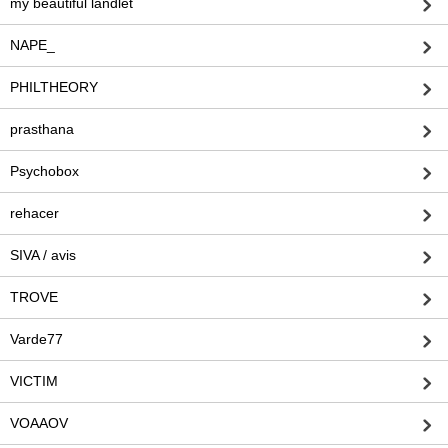
my beautiful landlet
NAPE_
PHILTHEORY
prasthana
Psychobox
rehacer
SIVA / avis
TROVE
Varde77
VICTIM
VOAAOV