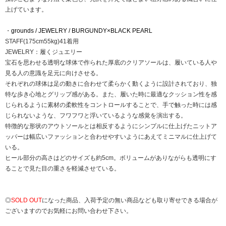
上げています。
・
grounds / JEWELRY / BURGUNDY×BLACK PEARL
STAFF(175cm55kg)41着用
JEWELRY：履くジュエリー
宝石を思わせる透明な球体で作られた厚底のクリアソールは、履いている人や
見る人の意識を足元に向けさせる。
それぞれの球体は足の動きに合わせて柔らかく動くように設計されており、独
特な歩き心地とグリップ感がある。また、履いた時に最適なクッション性を感
じられるように素材の柔軟性をコントロールすることで、手で触った時には感
じられないような、フワフワと浮いているような感覚を演出する。
特徴的な形状のアウトソールとは相反するようにシンプルに仕上げたニットア
ッパーは幅広いファッションと合わせやすいようにあえてミニマルに仕上げて
いる。
ヒール部分の高さはどのサイズも約5cm。ボリュームがありながらも透明にす
ることで見た目の重さを軽減させている。
◎
SOLD OUT
になった商品、入荷予定の無い商品なども取り寄せできる場合が
ございますのでお気軽にお問い合わせ下さい。