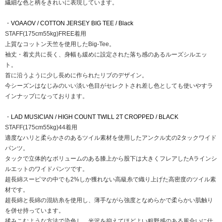
繊細な色と柄をきれいに表現しています。
・
VOAAOV / COTTON JERSEY BIG TEE / Black
STAFF(175cm55kg)FREE着用
上質なコットン天竺を使用したBig-Tee。
袖丈・着丈共に長く、身幅も緩めに設定された落ち感のあるルーズシルエッ
ト。
首に沿うように少し長めに作られたリブのデザイン。
今シーズンはなじみのいい淡い色目がセレクトされ差し色としても使いやすラ
インナップになっております。
・
LAD MUSICIAN / HIGH COUNT TWILL 2T CROPPED / BLACK
STAFF(175cm55kg)44着用
適度なハリと柔らかさのあるツイル素材を使用したアンクル丈の2タックワイド
パンツ。
タックで立体的なボリュームのある膝上から股下は大きくフレアしたAラインシ
ルエットのワイドパンツです。
超長綿スーピマの中でも2%しか獲れない高級糸で織り上げた高密度のツイル素
材です。
超長綿と長綿の混紡糸を使用し、薄手ながら強度となめらかで柔らかい肌触り
を併せ持っています。
揉みこむような方法で染色し、光沢を抑えてほどよい粗野感のある風合いに仕