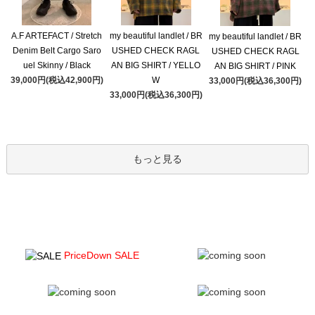
A.F ARTEFACT / Stretch
my beautiful landlet / BR
my beautiful landlet / BR
Denim Belt Cargo Saro
USHED CHECK RAGL
USHED CHECK RAGL
uel Skinny / Black
AN BIG SHIRT / YELLO
AN BIG SHIRT / PINK
39,000円(税込42,900円)
W
33,000円(税込36,300円)
33,000円(税込36,300円)
もっと見る
PriceDown SALE