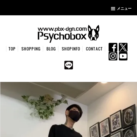
メニュー
TOP
SHOPPING
BLOG
SHOPINFO
CONTACT