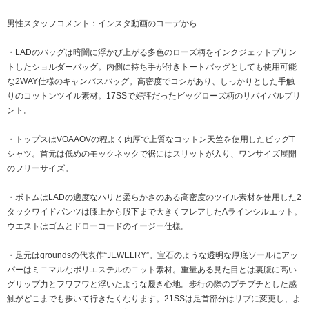
男性スタッフコメント：インスタ動画のコーデから
・LADのバッグは暗闇に浮かび上がる多色のローズ柄をインクジェットプリン
トしたショルダーバッグ。内側に持ち手が付きトートバッグとしても使用可能
な2WAY仕様のキャンバスバッグ。高密度でコシがあり、しっかりとした手触
りのコットンツイル素材。17SSで好評だったビッグローズ柄のリバイバルプリ
ント。
・トップスはVOAAOVの程よく肉厚で上質なコットン天竺を使用したビッグT
シャツ。首元は低めのモックネックで裾にはスリットが入り、ワンサイズ展開
のフリーサイズ。
・ボトムはLADの適度なハリと柔らかさのある高密度のツイル素材を使用した2
タックワイドパンツは膝上から股下まで大きくフレアしたAラインシルエット。
ウエストはゴムとドローコードのイージー仕様。
・足元はgroundsの代表作“JEWELRY”。宝石のような透明な厚底ソールにアッ
パーはミニマルなポリエステルのニット素材。重量ある見た目とは裏腹に高い
グリップ力とフワフワと浮いたような履き心地。歩行の際のプチプチとした感
触がどこまでも歩いて行きたくなります。21SSは足首部分はリブに変更し、よ